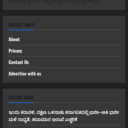
ಅತಿದೊಡ್ಡ ಸ್ಥಳೀಯ ಸುದ್ದಿ ಪೂರೈಕೆದಾರರಲ್ಲಿ ಒಬ್ಬರಾಗಿದ್ದೇವೆ.
USEFUL LINKS
About
Privacy
Contact Us
Advertise with us
RECENT NEWS
ಇಂದು ಕರಾವಳಿ, ದಕ್ಷಿಣ ಒಳನಾಡು ಕರ್ನಾಟಕದಲ್ಲಿ ಭಾರೀ–ಅತಿ ಭಾರೀ
ಮಳೆ ಸಾಧ್ಯತೆ; ಹವಾಮಾನ ಇಲಾಖೆ ಎಚ್ಚರಿಕೆ