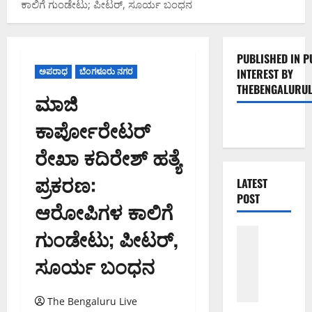
ಕಾಲಿಗೆ ಗುಂಡೇಟು; ಪೀಟರ್, ಸೂರ್ಯ ಬಂಧನ
PUBLISHED IN P
ಅಪರಾಧ
ಬೆಂಗಳೂರು ನಗರ
INTEREST BY
THEBENGALURUL
ಮಾಜಿ
ಕಾರ್ಪೋರೇಟರ್
ರೇಖಾ ಕದಿರೇಶ್ ಹತ್ಯೆ
ಪ್ರಕರಣ:
LATEST
POST
ಆರೋಪಿಗಳ ಕಾಲಿಗೆ
ಗುಂಡೇಟು; ಪೀಟರ್,
ಬೆಳಗಾವಿ
ಬೆಂಗಳೂರು 
ಸೂರ್ಯ ಬಂಧನ
ಮಂಗಳೂರು
ಇಂ
ದು
The Bengaluru Live
ಕ