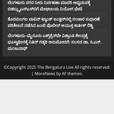
ಬೆಂಗಳೂರು ನಗರ ನೀರು ನಿರ್ವಹಣಾ ಮಾದರಿ ಅಧ್ಯಯನಕ್ಕೆ
ಬಿ‌ಡಬ್ಲ್ಯು‌ಎಸ್‌ಎಸ್‌ಬಿಗೆ ಮೇಘಾಲಯ ನಿಯೋಗ ಭೇಟಿ
ಕೊರಮಂಗಲ ವಾಟರ್ ಟ್ಯಾಂಕ್ ಜಂಕ್ಷನ್‌ನಲ್ಲಿ ಸಂಚಾರ ಸುಧಾರಣೆ
ಪರಿಶೀಲನೆ ನಡೆಸಿದ ಜಂಟಿ ಪೊಲೀಸ್ ಆಯುಕ್ತ ಕಾರ್ತಿಕ್ ರೆಡ್ಡಿ
ಬೆಂಗಳೂರು–ಮೈಸೂರು ಎಕ್ಸ್‌ಪ್ರೆಸ್‌ವೇ ವಿಶ್ರಾಂತಿ ಕೇಂದ್ರಕ್ಕೆ
ಭೂಸ್ವಾಧೀನಕ್ಕೆ ನಿತಿನ್ ಗಡ್ಕರಿ ಅನುಮೋದನೆ: ಸಂಸದ ಡಾ. ಸಿ.ಎನ್.
ಮಂಜುನಾಥ್
©Copyright 2025 The Bengaluru Live All rights reserved.
|
MoreNews
by AF themes.