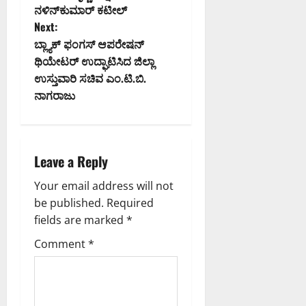
o
ನಳಿನ್‍ಕುಮಾರ್ ಕಟೀಲ್
Next:
s
ಬ್ಲ್ಯಾಕ್‌ ಫಂಗಸ್ ಆಪರೇಷನ್
t
ಥಿಯೇಟರ್‌ ಉದ್ಘಾಟಿಸಿದ ಜಿಲ್ಲಾ
ಉಸ್ತುವಾರಿ ಸಚಿವ ಎಂ.ಟಿ.ಬಿ.
n
ನಾಗರಾಜು
a
v
Leave a Reply
i
Your email address will not
g
be published.
Required
fields are marked
*
a
Comment
*
t
i