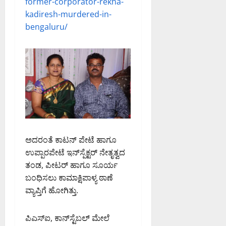
ನ್
former-corporator-rekha-
.
9:32
ನು
kadiresh-murdered-in-
PM
ಸಿ
August
ಜ
.
6,
bengaluru/
0
ಪ್
ಎ
2026
ತಿ
9:12
ನ್
ಮಾ
PM
.
ಡಿ
ಮಂ
0
ದ
ಜು
ಇ
ನಾ
ಡಿ
ಥ್
August
August
6,
6,
ಅದರಂತೆ ಕಾಟನ್ ಪೇಟೆ ಹಾಗೂ
2026
2026
ಉಪ್ಪಾರಪೇಟೆ ಇನ್‌ಸ್ಪೆಕ್ಟರ್ ನೇತೃತ್ವದ
8:50
9:26
ತಂಡ, ಪೀಟರ್ ಹಾಗೂ ಸೂರ್ಯ
PM
PM
ಬಂಧಿಸಲು ಕಾಮಾಕ್ಷಿಪಾಳ್ಯ ಠಾಣೆ
0
0
ವ್ಯಾಪ್ತಿಗೆ ಹೋಗಿತ್ತು.
ಪಿಎಸ್ಐ, ಕಾನ್‌ಸ್ಟೆಬಲ್ ಮೇಲೆ