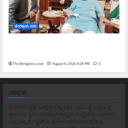
ಬೆಂಗಳೂರು ನಗರ
ಬೆಂಗಳೂರು–ಮೈಸೂರು ಎಕ್ಸ್‌ಪ್ರೆಸ್‌ವೇ ವಿಶ್ರಾಂತಿ ಕೇಂದ್ರಕ್ಕೆ
ಭೂಸ್ವಾಧೀನಕ್ಕೆ ನಿತಿನ್ ಗಡ್ಕರಿ ಅನುಮೋದನೆ: ಸಂಸದ ಡಾ.
ಸಿ.ಎನ್. ಮಂಜುನಾಥ್
The Bengaluru Live
August 6, 2026 9:26 PM
0
ABOUT US
ಬೆಂಗಳೂರು ಲೈವ್ ಇಂಗ್ಲಿಷ್ ಮತ್ತು ಕನ್ನಡ ಭಾಷೆಯಲ್ಲಿ ಸುದ್ದಿಗಳನ್ನು
ಪ್ರಕಟಿಸುವ ಸ್ಥಳೀಯ ಡಿಜಿಟಲ್ ಮಾಧ್ಯಮ ಸಂಸ್ಥೆಗಳಲ್ಲಿ ಒಂದಾಗಿದೆ.
ನಮ್ಮ ಸುದ್ದಿ ವೆಬ್‌ಸೈಟ್‌ಗಳ ಮೂಲಕ ಅಂತರ್ಜಾಲದಲ್ಲಿ ನಾವು