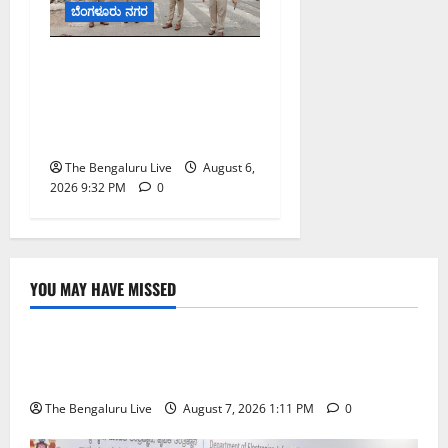
ಬೆಂಗಳೂರು ನಗರ
ಕೊರಮಂಗಲ ವಾಟರ್ ಟ್ಯಾಂಕ್
ಜಂಕ್ಷನ್‌ನಲ್ಲಿ ಸಂಚಾರ ಸುಧಾರಣೆ
ಪರಿಶೀಲನೆ ನಡೆಸಿದ ಜಂಟಿ
ಪೊಲೀಸ್ ಆಯುಕ್ತ ಕಾರ್ತಿಕ್ ರೆಡ್ಡಿ
The Bengaluru Live
August 6,
2026 9:32 PM
0
YOU MAY HAVE MISSED
ಬೆಳಗಾವಿ
ಬೆಂಗಳೂರು ನಗರ
ಮಂಗಳೂರು
ಇಂದು ಕರಾವಳಿ, ದಕ್ಷಿಣ ಒಳನಾಡು ಕರ್ನಾಟಕದಲ್ಲಿ ಭಾರೀ–
ಅತಿ ಭಾರೀ ಮಳೆ ಸಾಧ್ಯತೆ; ಹವಾಮಾನ ಇಲಾಖೆ ಎಚ್ಚರಿಕೆ
The Bengaluru Live
August 7, 2026 1:11 PM
0