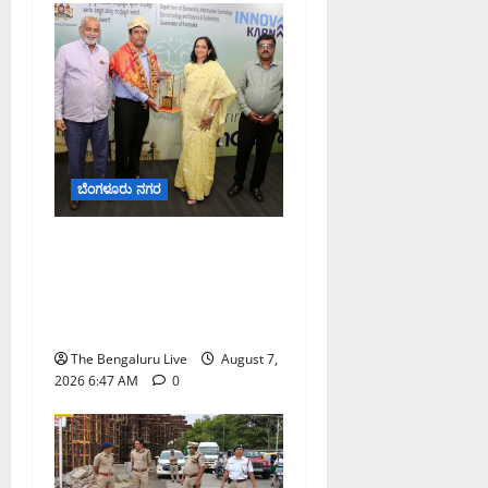
ಬೆಂಗಳೂರು ನಗರ
ಬೆಂಗಳೂರು ನಗರ ನೀರು
ನಿರ್ವಹಣಾ ಮಾದರಿ ಅಧ್ಯಯನಕ್ಕೆ
ಬಿ‌ಡಬ್ಲ್ಯು‌ಎಸ್‌ಎಸ್‌ಬಿಗೆ
ಮೇಘಾಲಯ ನಿಯೋಗ ಭೇಟಿ
The Bengaluru Live
August 7,
2026 6:47 AM
0