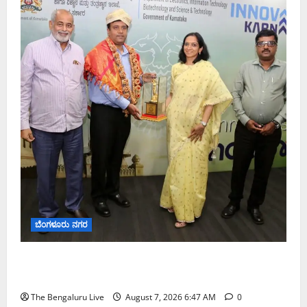
ಬೆಂಗಳೂರು ನಗರ
ಬೆಂಗಳೂರು ನಗರ ನೀರು ನಿರ್ವಹಣಾ ಮಾದರಿ ಅಧ್ಯಯನಕ್ಕೆ
ಬಿ‌ಡಬ್ಲ್ಯು‌ಎಸ್‌ಎಸ್‌ಬಿಗೆ ಮೇಘಾಲಯ ನಿಯೋಗ ಭೇಟಿ
The Bengaluru Live
August 7, 2026 6:47 AM
0