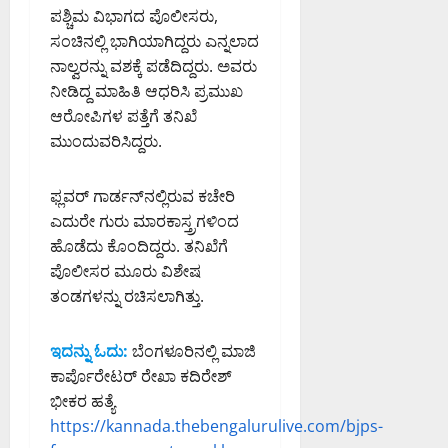
ರ
ಅ
ಎ
ನ
ಪಶ್ಚಿಮ ವಿಭಾಗದ ಪೊಲೀಸರು,
ಜಂ
ಗ
ಣ
ಮಿ
ಚ್
ಕ್
ಟಿ
ಭೇ
ಸಂಚಿನಲ್ಲಿ‌ ಭಾಗಿಯಾಗಿದ್ದರು ಎನ್ನಲಾದ
:
ತ್
ಚ
ಕೆ
ಪೊ
ಟಿ
ನಾಲ್ವರನ್ನು ವಶಕ್ಕೆ ಪಡೆದಿದ್ದರು. ಅವರು
₹
ಶಾ
ರಿ
ನಿ
ಲೀ
ನೀಡಿದ್ದ ಮಾಹಿತಿ ಆಧರಿಸಿ ಪ್ರಮುಖ
5
ಮ
ಕೆ
ತಿ
ಸ್
August
ಆರೋಪಿಗಳ ಪತ್ತೆಗೆ ತನಿಖೆ
1
ಧ್
ನ್
ಆ
7,
.
ಮುಂದುವರಿಸಿದ್ದರು.
ಯ
ಗ
ಯು
August
2026
2
ಸ್
ಡ್
ಕ್
7,
6:47
8
ಥಿ
ಕ
2026
AM
ತ
ಫ್ಲವರ್ ಗಾರ್ಡನ್‌ನಲ್ಲಿರುವ ಕಚೇರಿ
ಕೋ
ಕೆ
1:11
ರಿ
ಕಾ
ಎದುರೇ ಗುರು ಮಾರಕಾಸ್ತ್ರಗಳಿಂದ
ಟಿ
0
PM
ಗೆ
ಅ
ರ್
ಹೊಡೆದು ಕೊಂದಿದ್ದರು. ತನಿಖೆಗೆ
ಮೌ
ವಿ
ನು
ತಿ
0
ಪೊಲೀಸರ ಮೂರು ವಿಶೇಷ
ಲ್
.
ಮೋ
ಕ್
ಯ
ತಂಡಗಳನ್ನು ರಚಿಸಲಾಗಿತ್ತು.
ಸೋ
ದ
ರೆ
ದ
ಮ
ನೆ
ಡ್
ಆ
ಣ್
:
ಡಿ
ಇದನ್ನು ಓದು:
ಬೆಂಗಳೂರಿನಲ್ಲಿ ಮಾಜಿ
ಸ್
ಣ
ಸಂ
ಕಾರ್ಪೊರೇಟರ್ ರೇಖಾ ಕದಿರೇಶ್
ತಿ
ಮ
ಸ
August
ಭೀಕರ ಹತ್ಯೆ
ಗ
ನ
ದ
6,
ಳ
https://kannada.thebengalurulive.com/bjps-
ವಿ
ಡಾ
2026