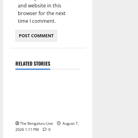
and website in this
browser for the next
time I comment.
ಬೆಳಗಾವಿ
ಬೆಂಗಳೂರು ನಗರ
RELATED STORIES
ಮಂಗಳೂರು
ಇಂದು ಕರಾವಳಿ, ದಕ್ಷಿಣ
ಒಳನಾಡು ಕರ್ನಾಟಕದಲ್ಲಿ
ಭಾರೀ–ಅತಿ ಭಾರೀ ಮಳೆ
ಸಾಧ್ಯತೆ; ಹವಾಮಾನ ಇಲಾಖೆ
ಎಚ್ಚರಿಕೆ
The Bengaluru Live
August 7,
2026 1:11 PM
0