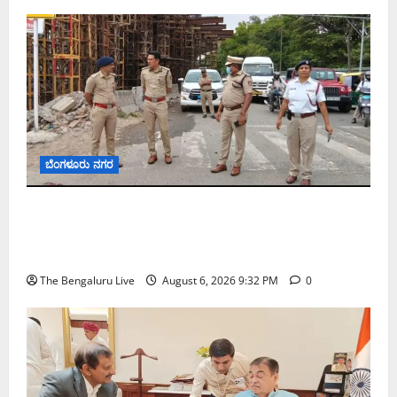
ಬೆಂಗಳೂರು ನಗರ
ಕೊರಮಂಗಲ ವಾಟರ್ ಟ್ಯಾಂಕ್ ಜಂಕ್ಷನ್‌ನಲ್ಲಿ ಸಂಚಾರ
ಸುಧಾರಣೆ ಪರಿಶೀಲನೆ ನಡೆಸಿದ ಜಂಟಿ ಪೊಲೀಸ್ ಆಯುಕ್ತ
ಕಾರ್ತಿಕ್ ರೆಡ್ಡಿ
The Bengaluru Live
August 6, 2026 9:32 PM
0