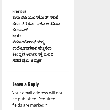
P
Previous:
ತುಳು ಲಿಪಿ ಯೂನಿಕೋಡ್ ನಕಾಶೆ
o
ಸೇರ್ಪಡೆಗೆ ಕ್ರಮ- ಸಚಿವ ಅರವಿಂದ
ಲಿಂಬಾವಳಿ
s
Next:
t
ಪಶುಸಂಗೋಪನೆಯಲ್ಲಿ
ಉದ್ಯೋಗಾವಕಾಶ ಹೆಚ್ಚಿಸಲು
n
ಕೇಂದ್ರದ ಅನುದಾನಕ್ಕೆ ಮನವಿ:
ಸಚಿವ ಪ್ರಭು ಚವ್ಹಾಣ್
a
v
i
Leave a Reply
g
Your email address will not
be published.
Required
a
fields are marked
*