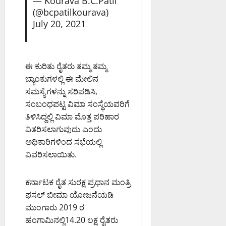
— Kourava B.C.Patil
(@bcpatilkourava)
July 20, 2021
ಈ ಕುರಿತು ರೈತರು ತಮ್ಮ ತಮ್ಮ
ಬ್ಯಾಂಕುಗಳಲ್ಲಿ ಈ ಮೇಲಿನ
ಸಮಸ್ಯೆಗಳನ್ನು ಸರಿಪಡಿಸಿ,
ಸಂಬಂಧಪಟ್ಟ ವಿಮಾ ಸಂಸ್ಥೆಯವರಿಗೆ
ತಿಳಿಸಿದ್ದಲ್ಲಿ ವಿಮಾ ಮೊತ್ತ ಪರಿಹಾರ
ವಿತರಿಸಲಾಗುವುದು ಎಂದು
ಅಧಿಕಾರಿಗಳಿಂದ ಸಭೆಯಲ್ಲಿ
ವಿವರಿಸಲಾಯಿತು.
ಕರ್ನಾಟಕ ರೈತ ಸುರಕ್ಷ ಪ್ರಧಾನ ಮಂತ್ರಿ
ಫಸಲ್ ಬೀಮಾ ಯೋಜನೆಯಡಿ
ಮುಂಗಾರು 2019 ರ
ಹಂಗಾಮಿನಲ್ಲಿ14.20 ಲಕ್ಷ ರೈತರು