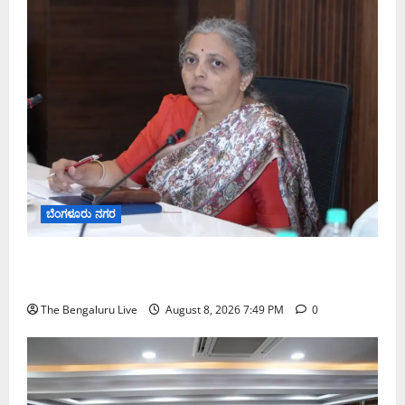
ಬೆಂಗಳೂರು ನಗರ
ಗಣೇಶ ಚತುರ್ಥಿ 2026: ಜಿಬಿಎ ವ್ಯಾಪ್ತಿಯಲ್ಲಿ ಪಿಒಪಿ ಗಣೇಶ
ಮೂರ್ತಿಗಳ ತಯಾರಿಕೆ, ಮಾರಾಟ ಮತ್ತು ವಿಸರ್ಜನೆ ನಿಷೇಧ
The Bengaluru Live
August 8, 2026 7:49 PM
0