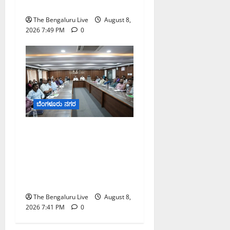
ಮತ್ತು ವಿಸರ್ಜನೆ ನಿಷೇಧ
The Bengaluru Live
August 8,
2026 7:49 PM
0
ಬೆಂಗಳೂರು ನಗರ
ನಾಗರಿಕರ ಸಮಸ್ಯೆಗಳಿಗೆ ಒಂದೇ
ಕಡೆ ಪರಿಹಾರ: ‘ನಾಗರಿಕ
ಸಹಾಯ ಕೇಂದ್ರ’ ಸ್ಥಾಪನೆಗೆ
ಬೆಂಗಳೂರು ಪೂರ್ವ ನಗರ
ಪಾಲಿಕೆ ಚಿಂತನೆ
The Bengaluru Live
August 8,
2026 7:41 PM
0