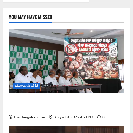
YOU MAY HAVE MISSED
ಬೆಂಗಳೂರು ನಗರ
ನೈಸ್ ರಸ್ತೆಯಲ್ಲಿ ಟೋಲ್ ಕಟ್ಟಬೇಡಿ: ರಾಜ್ಯ ಸರ್ಕಾರಕ್ಕೆ ಎರಡು
ವಾರಗಳ ಗಡುವು ನೀಡಿದ ಎಚ್.ಡಿ. ಕುಮಾರಸ್ವಾಮಿ
The Bengaluru Live
August 8, 2026 9:53 PM
0