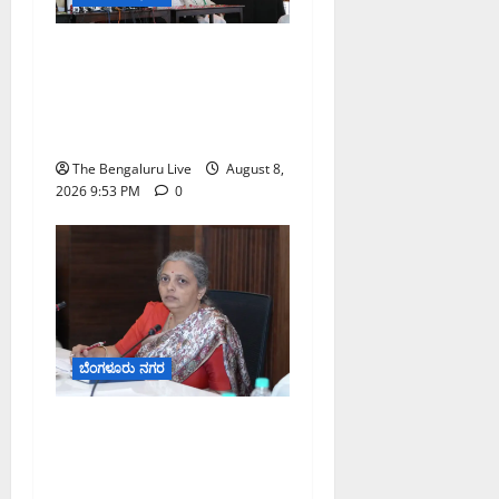
ನೈಸ್ ರಸ್ತೆಯಲ್ಲಿ ಟೋಲ್
ಕಟ್ಟಬೇಡಿ: ರಾಜ್ಯ ಸರ್ಕಾರಕ್ಕೆ
ಎರಡು ವಾರಗಳ ಗಡುವು
ನೀಡಿದ ಎಚ್.ಡಿ. ಕುಮಾರಸ್ವಾಮಿ
The Bengaluru Live
August 8,
2026 9:53 PM
0
ಬೆಂಗಳೂರು ನಗರ
ಗಣೇಶ ಚತುರ್ಥಿ 2026: ಜಿಬಿಎ
ವ್ಯಾಪ್ತಿಯಲ್ಲಿ ಪಿಒಪಿ ಗಣೇಶ
ಮೂರ್ತಿಗಳ ತಯಾರಿಕೆ, ಮಾರಾಟ