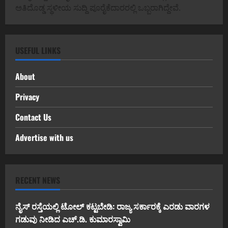
ಅತಿದೊಡ್ಡ ಸ್ಥಳೀಯ ಸುದ್ದಿ ಪೂರೈಕೆದಾರರಲ್ಲಿ ಒಬ್ಬರಾಗಿದ್ದೇವೆ.
USEFUL LINKS
About
Privacy
Contact Us
Advertise with us
RECENT NEWS
ನೈಸ್ ರಸ್ತೆಯಲ್ಲಿ ಟೋಲ್ ಕಟ್ಟಬೇಡಿ: ರಾಜ್ಯ ಸರ್ಕಾರಕ್ಕೆ ಎರಡು ವಾರಗಳ
ಗಡುವು ನೀಡಿದ ಎಚ್.ಡಿ. ಕುಮಾರಸ್ವಾಮಿ