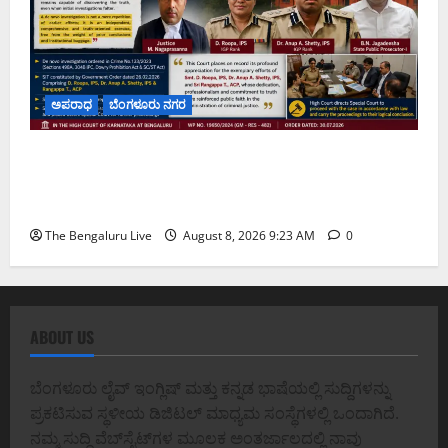
ಅಪರಾಧ
ಬೆಂಗಳೂರು ನಗರ
ವರದಕ್ಷಿಣೆ ಸಾವಿನ ಪ್ರಕರಣದ ಮಾದರಿ ತನಿಖೆ: ಐಪಿಎಸ್
ಅಧಿಕಾರಿಗಳಾದ ಡಿ. ರೂಪಾ, ಡಾ. ಅನುಪ್ ಎ. ಶೆಟ್ಟಿ ಮತ್ತು
ಎಸಿಪಿ ರಂಗಪ್ಪ ಟಿ. ಅವರನ್ನು ಶ್ಲಾಘಿಸಿದ ಕರ್ನಾಟಕ ಹೈಕೋರ್ಟ್
The Bengaluru Live
August 8, 2026 9:23 AM
0
ABOUT US
ಬೆಂಗಳೂರು ಲೈವ್ ಇಂಗ್ಲಿಷ್ ಮತ್ತು ಕನ್ನಡ ಭಾಷೆಯಲ್ಲಿ ಸುದ್ದಿಗಳನ್ನು
ಪ್ರಕಟಿಸುವ ಸ್ಥಳೀಯ ಡಿಜಿಟಲ್ ಮಾಧ್ಯಮ ಸಂಸ್ಥೆಗಳಲ್ಲಿ ಒಂದಾಗಿದೆ.
ನಮ್ಮ ಸುದ್ದಿ ವೆಬ್‌ಸೈಟ್‌ಗಳ ಮೂಲಕ ಅಂತರ್ಜಾಲದಲ್ಲಿ ನಾವು