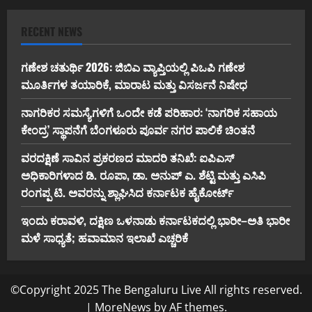
RECENT NEWS
ಗಣೇಶ ಚತುರ್ಥಿ 2026: ಜಿಬಿಎ ವ್ಯಾಪ್ತಿಯಲ್ಲಿ ಪಿಒಪಿ ಗಣೇಶ
ಮೂರ್ತಿಗಳ ತಯಾರಿಕೆ, ಮಾರಾಟ ಮತ್ತು ವಿಸರ್ಜನೆ ನಿಷೇಧ
ನಾಗರಿಕರ ಸಮಸ್ಯೆಗಳಿಗೆ ಒಂದೇ ಕಡೆ ಪರಿಹಾರ: ‘ನಾಗರಿಕ ಸಹಾಯ
ಕೇಂದ್ರ’ ಸ್ಥಾಪನೆಗೆ ಬೆಂಗಳೂರು ಪೂರ್ವ ನಗರ ಪಾಲಿಕೆ ಚಿಂತನೆ
ವರದಕ್ಷಿಣೆ ಸಾವಿನ ಪ್ರಕರಣದ ಮಾದರಿ ತನಿಖೆ: ಐಪಿಎಸ್
ಅಧಿಕಾರಿಗಳಾದ ಡಿ. ರೂಪಾ, ಡಾ. ಅನುಪ್ ಎ. ಶೆಟ್ಟಿ ಮತ್ತು ಎಸಿಪಿ
ರಂಗಪ್ಪ ಟಿ. ಅವರನ್ನು ಶ್ಲಾಘಿಸಿದ ಕರ್ನಾಟಕ ಹೈಕೋರ್ಟ್
ಇಂದು ಕರಾವಳಿ, ದಕ್ಷಿಣ ಒಳನಾಡು ಕರ್ನಾಟಕದಲ್ಲಿ ಭಾರೀ–ಅತಿ ಭಾರೀ
ಮಳೆ ಸಾಧ್ಯತೆ; ಹವಾಮಾನ ಇಲಾಖೆ ಎಚ್ಚರಿಕೆ
©Copyright 2025 The Bengaluru Live All rights reserved.
|
MoreNews
by AF themes.