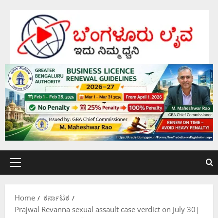
Skip
to
content
Primary
Menu
Home
ಕರ್ನಾಟಕ
Prajwal Revanna sexual assault case verdict on July 30|