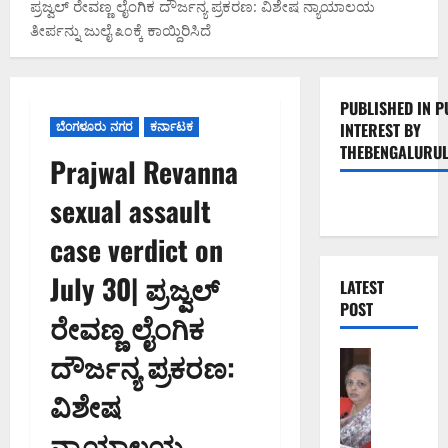
ಪ್ರಜ್ವಲ್ ರೇವಣ್ಣ ಲೈಂಗಿಕ ದೌರ್ಜನ್ಯ ಪ್ರಕರಣ: ವಿಶೇಷ ನ್ಯಾಯಾಲಯ
ತೀರ್ಪನ್ನು ಜುಲೈ ೩೦ಕ್ಕೆ ಕಾಯ್ದಿರಿಸಿದೆ
PUBLISHED IN P
ಬೆಂಗಳೂರು ನಗರ
ಕರ್ನಾಟಕ
INTEREST BY
THEBENGALURUL
Prajwal Revanna
sexual assault
case verdict on
July 30| ಪ್ರಜ್ವಲ್
LATEST
POST
ರೇವಣ್ಣ ಲೈಂಗಿಕ
ದೌರ್ಜನ್ಯ ಪ್ರಕರಣ:
Uncategor
ಗ
ವಿಶೇಷ
ಣೇ
ಶ
ನ್ಯಾಯಾಲಯ
ಚ