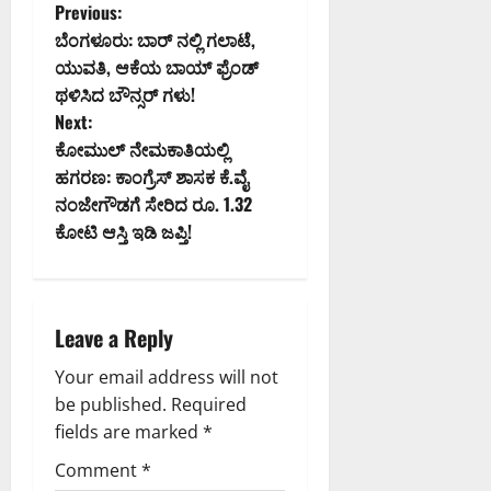
ನಾ
P
Previous:
ಟ
0
ಬೆಂಗಳೂರು: ಬಾರ್ ನಲ್ಲಿ ಗಲಾಟೆ,
ಕ
o
ಯುವತಿ, ಆಕೆಯ ಬಾಯ್ ಫ್ರೆಂಡ್
ಹೈ
ಥಳಿಸಿದ ಬೌನ್ಸರ್ ಗಳು!
ಕೋ
s
Next:
ರ್
ಟ್
t
ಕೋಮುಲ್ ನೇಮಕಾತಿಯಲ್ಲಿ
ಹಗರಣ: ಕಾಂಗ್ರೆಸ್ ಶಾಸಕ ಕೆ.ವೈ
n
August
ನಂಜೇಗೌಡಗೆ ಸೇರಿದ ರೂ. 1.32
8,
ಕೋಟಿ ಆಸ್ತಿ ಇಡಿ ಜಪ್ತಿ!
a
2026
9:23
v
AM
0
i
Leave a Reply
g
Your email address will not
be published.
Required
a
fields are marked
*
t
Comment
*