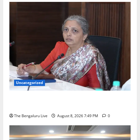
Uncategorized
ಗಣೇಶ ಚತುರ್ಥಿ 2026: ಜಿಬಿಎ ವ್ಯಾಪ್ತಿಯಲ್ಲಿ ಪಿಒಪಿ ಗಣೇಶ
ಮೂರ್ತಿಗಳ ತಯಾರಿಕೆ, ಮಾರಾಟ ಮತ್ತು ವಿಸರ್ಜನೆ ನಿಷೇಧ
The Bengaluru Live
August 8, 2026 7:49 PM
0