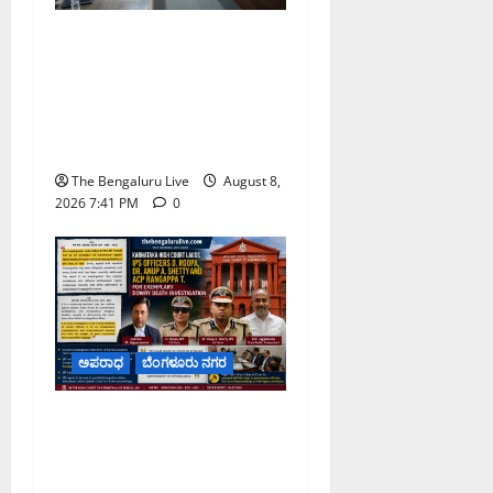
ನಾಗರಿಕರ ಸಮಸ್ಯೆಗಳಿಗೆ ಒಂದೇ
ಕಡೆ ಪರಿಹಾರ: ‘ನಾಗರಿಕ
ಸಹಾಯ ಕೇಂದ್ರ’ ಸ್ಥಾಪನೆಗೆ
ಬೆಂಗಳೂರು ಪೂರ್ವ ನಗರ
ಪಾಲಿಕೆ ಚಿಂತನೆ
The Bengaluru Live
August 8,
2026 7:41 PM
0
ಅಪರಾಧ
ಬೆಂಗಳೂರು ನಗರ
ವರದಕ್ಷಿಣೆ ಸಾವಿನ ಪ್ರಕರಣದ
ಮಾದರಿ ತನಿಖೆ: ಐಪಿಎಸ್
ಅಧಿಕಾರಿಗಳಾದ ಡಿ. ರೂಪಾ, ಡಾ.