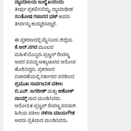
ಬೆಂ
ವಿ
ನ್ಯಾಯಾಲಯ
ಜುಲೈ ೩೦ರಂದು
–
ನ
ನ
ದ
ಗ
ಸ
ತೀರ್ಪು ಪ್ರಕಟಿಸಲಿದ್ದು, ನ್ಯಾಯಾಧೀಶ
ಅ
ಲ್
ಕ್
ಡಿ
ಳೂ
ರ್
ತಿ
ಸಂತೋಷ ಗಜಾನನ ಭಟ್
ಅವರು
ಲಿ
ಕೆ
.
ರು
ಜ
ಭಾ
ಸಂ
ತೀರ್ಪನ್ನು ಕಾಯ್ದಿರಿಸಿದ್ದಾರೆ.
ಬಿ‌
ರೂ
ಪೂ
ನೆ
ರೀ
ಚಾ
ಡ
ಪಾ
ರ್
ನಿ
ಮ
ರ
ಬ್ಲ್
,
ವ
ಷೇ
ಈ ಪ್ರಕರಣದಲ್ಲಿ ಮೈಸೂರು ಜಿಲ್ಲೆಯ
ಳೆ
ಸು
ಯು‌
ಡಾ
ನ
ಧ
ಕೆ.ಆರ್.ನಗರ
ಮೂಲದ
ಸಾ
ಧಾ
ಎ
.
ಗ
ಮಹಿಳೆಯೊಬ್ಬರು ಪ್ರಜ್ವಲ್ ರೇವಣ್ಣ
ಧ್
ರ
ಸ್‌
ಅ
ರ
August
ಯ
ಅವರ ವಿರುದ್ಧ ಅತ್ಯಾಚಾರದ ಆರೋಪ
ಣೆ
ಎ
ನು
ಪಾ
8,
ತೆ
ಪ
ಸ್‌
ಹೊರಿಸಿದ್ದರು. ಪ್ರಕರಣದ
ಪ್
ಲಿ
2026
;
ರಿ
ಬಿ
ಎ
ವಿಚಾರಣೆಯಲ್ಲಿ ಸರ್ಕಾರದ ಪರದಿಂದ
ಕೆ
7:49
ಹ
ಶೀ
ಗೆ
.
PM
ಚಿಂ
ಪ್ರಮುಖ ಸಾರ್ವಜನಿಕ ವಕೀಲ
ವಾ
ಲ
ಮೇ
ಶೆ
ತ
ಬಿ.ಎನ್. ಜಗದೀಶ್
ಮತ್ತು
ಅಶೋಕ್
ಮಾ
ನೆ
0
ಘಾ
ಟ್
ನೆ
ನಾಯ್ಕ್
ವಾದ ಮಂಡಿಸಿದರು.
ನ
ನ
ಲ
ಟಿ
ಆರೋಪಿತ ಪ್ರಜ್ವಲ್ ರೇವಣ್ಣ ಪರವಾಗಿ
ಇ
ಡೆ
ಯ
ಮ
August
ಲಾ
ಹಿರಿಯ ವಕೀಲ
ನಳಿನಾ ಮಾಯಗೌಡ
ಸಿ
ನಿ
ತ್
8,
ಖೆ
ದ
ಅವರು ಪ್ರತಿವಾದ ಮಂಡಿಸಿದರು.
ಯೋ
ತು
2026
ಎ
ಜಂ
ಗ
ಎ
7:41