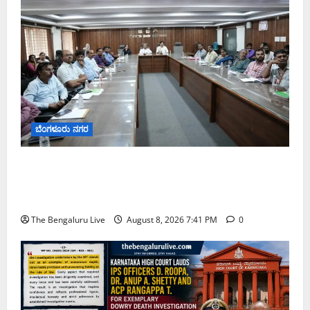
ಬೆಂಗಳೂರು ನಗರ
ನಾಗರಿಕರ ಸಮಸ್ಯೆಗಳಿಗೆ ಒಂದೇ ಕಡೆ ಪರಿಹಾರ: ‘ನಾಗರಿಕ
ಸಹಾಯ ಕೇಂದ್ರ’ ಸ್ಥಾಪನೆಗೆ ಬೆಂಗಳೂರು ಪೂರ್ವ ನಗರ ಪಾಲಿಕೆ
ಚಿಂತನೆ
The Bengaluru Live
August 8, 2026 7:41 PM
0