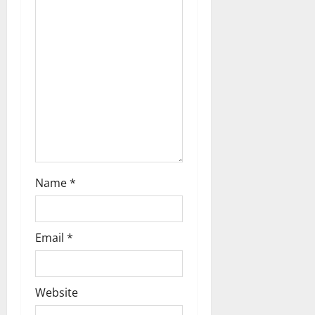
i
o
n
Name
*
Email
*
Website