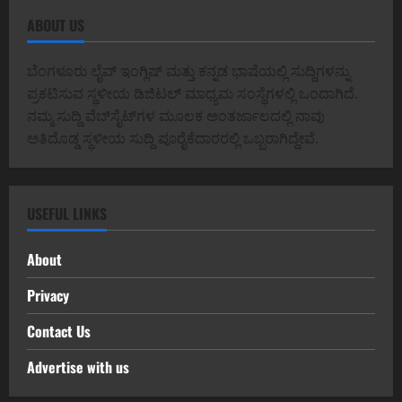
ABOUT US
ಬೆಂಗಳೂರು ಲೈವ್ ಇಂಗ್ಲಿಷ್ ಮತ್ತು ಕನ್ನಡ ಭಾಷೆಯಲ್ಲಿ ಸುದ್ದಿಗಳನ್ನು
ಪ್ರಕಟಿಸುವ ಸ್ಥಳೀಯ ಡಿಜಿಟಲ್ ಮಾಧ್ಯಮ ಸಂಸ್ಥೆಗಳಲ್ಲಿ ಒಂದಾಗಿದೆ.
ನಮ್ಮ ಸುದ್ದಿ ವೆಬ್‌ಸೈಟ್‌ಗಳ ಮೂಲಕ ಅಂತರ್ಜಾಲದಲ್ಲಿ ನಾವು
ಅತಿದೊಡ್ಡ ಸ್ಥಳೀಯ ಸುದ್ದಿ ಪೂರೈಕೆದಾರರಲ್ಲಿ ಒಬ್ಬರಾಗಿದ್ದೇವೆ.
USEFUL LINKS
About
Privacy
Contact Us
Advertise with us