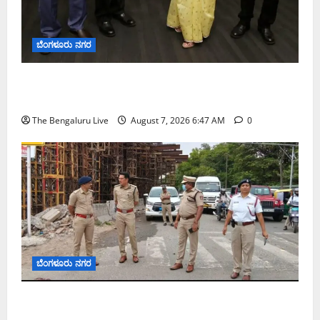
ಬೆಂಗಳೂರು ನಗರ
ಬೆಂಗಳೂರು ನಗರ ನೀರು ನಿರ್ವಹಣಾ ಮಾದರಿ ಅಧ್ಯಯನಕ್ಕೆ
ಬಿ‌ಡಬ್ಲ್ಯು‌ಎಸ್‌ಎಸ್‌ಬಿಗೆ ಮೇಘಾಲಯ ನಿಯೋಗ ಭೇಟಿ
The Bengaluru Live
August 7, 2026 6:47 AM
0
ಬೆಂಗಳೂರು ನಗರ
ಕೊರಮಂಗಲ ವಾಟರ್ ಟ್ಯಾಂಕ್ ಜಂಕ್ಷನ್‌ನಲ್ಲಿ ಸಂಚಾರ
ಸುಧಾರಣೆ ಪರಿಶೀಲನೆ ನಡೆಸಿದ ಜಂಟಿ ಪೊಲೀಸ್ ಆಯುಕ್ತ