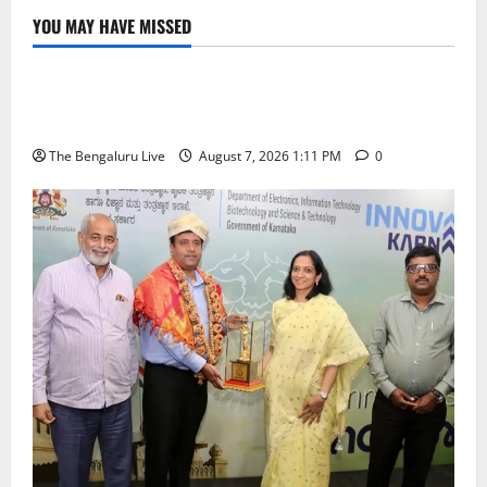
YOU MAY HAVE MISSED
ಬೆಳಗಾವಿ
ಬೆಂಗಳೂರು ನಗರ
ಮಂಗಳೂರು
ಇಂದು ಕರಾವಳಿ, ದಕ್ಷಿಣ ಒಳನಾಡು ಕರ್ನಾಟಕದಲ್ಲಿ ಭಾರೀ–
ಅತಿ ಭಾರೀ ಮಳೆ ಸಾಧ್ಯತೆ; ಹವಾಮಾನ ಇಲಾಖೆ ಎಚ್ಚರಿಕೆ
The Bengaluru Live
August 7, 2026 1:11 PM
0