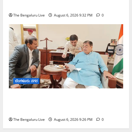
ಕಾರ್ತಿಕ್ ರೆಡ್ಡಿ
The Bengaluru Live
August 6, 2026 9:32 PM
0
ಬೆಂಗಳೂರು ನಗರ
ಬೆಂಗಳೂರು–ಮೈಸೂರು ಎಕ್ಸ್‌ಪ್ರೆಸ್‌ವೇ ವಿಶ್ರಾಂತಿ ಕೇಂದ್ರಕ್ಕೆ
ಭೂಸ್ವಾಧೀನಕ್ಕೆ ನಿತಿನ್ ಗಡ್ಕರಿ ಅನುಮೋದನೆ: ಸಂಸದ ಡಾ.
ಸಿ.ಎನ್. ಮಂಜುನಾಥ್
The Bengaluru Live
August 6, 2026 9:26 PM
0