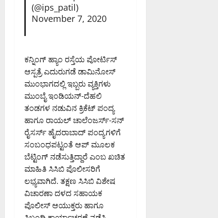
PM
ಸಿ
August
(@ips_patil)
ಜ
.
6,
November 7, 2020
0
ಪ್
ಎ
2026
ತಿ
9:12
ನ್
ಮಾ
PM
.
ಡಿ
ಮಂ
ಕನ್ನಿಂಗ್ ಹ್ಯಾಂ ರಸ್ತೆಯ ಪೋರ್ಟಿಸ್
0
ದ
ಜು
ಆಸ್ಪತ್ರೆ ಎದುರುಗಡೆ ಡಾಮಿನೋಸ್
ಇ
ನಾ
ಮುಂಭಾಗದಲ್ಲಿ ಇಬ್ಬರು ವ್ಯಕ್ತಿಗಳು
ಡಿ
ಥ್
ಮುಂಬೈ ಇಂಡಿಯನ್-ದೆಹಲಿ
ತಂಡಗಳ ನಡುವಿನ ಕ್ರಿಕೆಟ್ ಪಂದ್ಯ
August
August
6,
ಹಾಗೂ ರಾಯಲ್ ಚಾಲೆಂಜರ್ಸ್-ಸನ್
6,
2026
2026
ರೈಸರ್ಸ್ ಹೈದರಾಬಾದ್ ಪಂದ್ಯಗಳಿಗೆ
8:50
9:26
ಸಂಬಂಧಪಟ್ಟಂತೆ ಆಪ್ ಮೂಲಕ
PM
PM
ಬೆಟ್ಟಿಂಗ್ ನಡೆಸುತ್ತಿದ್ದಾರೆ ಎಂಬ ಖಚಿತ
0
ಮಾಹಿತಿ ಸಿಸಿಬಿ ಪೊಲೀಸರಿಗೆ
0
ಲಭ್ಯವಾಗಿದೆ. ತಕ್ಷಣ ಸಿಸಿಬಿ ವಿಶೇಷ
ವಿಚಾರಣಾ ದಳದ ಸಹಾಯಕ
ಪೊಲೀಸ್ ಆಯುಕ್ತರು ಹಾಗೂ
ಸಿಬ್ಬಂದಿ ಕಾರ್ಯಾಚರಣೆ ನಡೆಸಿ