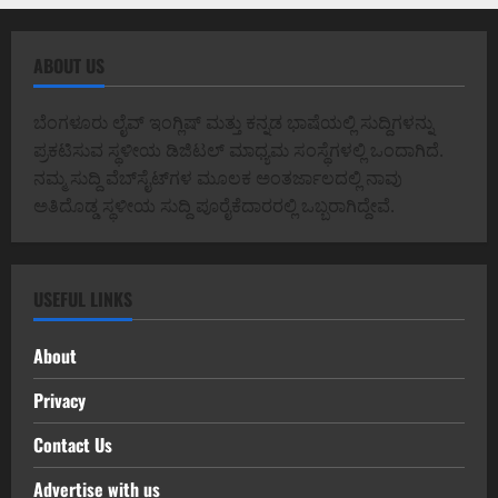
ABOUT US
ಬೆಂಗಳೂರು ಲೈವ್ ಇಂಗ್ಲಿಷ್ ಮತ್ತು ಕನ್ನಡ ಭಾಷೆಯಲ್ಲಿ ಸುದ್ದಿಗಳನ್ನು
ಪ್ರಕಟಿಸುವ ಸ್ಥಳೀಯ ಡಿಜಿಟಲ್ ಮಾಧ್ಯಮ ಸಂಸ್ಥೆಗಳಲ್ಲಿ ಒಂದಾಗಿದೆ.
ನಮ್ಮ ಸುದ್ದಿ ವೆಬ್‌ಸೈಟ್‌ಗಳ ಮೂಲಕ ಅಂತರ್ಜಾಲದಲ್ಲಿ ನಾವು
ಅತಿದೊಡ್ಡ ಸ್ಥಳೀಯ ಸುದ್ದಿ ಪೂರೈಕೆದಾರರಲ್ಲಿ ಒಬ್ಬರಾಗಿದ್ದೇವೆ.
USEFUL LINKS
About
Privacy
Contact Us
Advertise with us