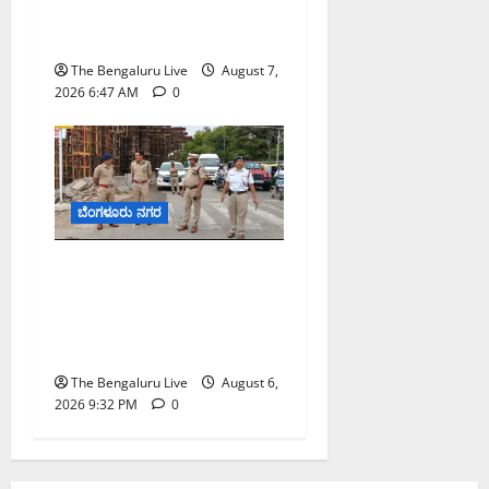
ಬಿ‌ಡಬ್ಲ್ಯು‌ಎಸ್‌ಎಸ್‌ಬಿಗೆ
ಮೇಘಾಲಯ ನಿಯೋಗ ಭೇಟಿ
The Bengaluru Live
August 7,
2026 6:47 AM
0
ಬೆಂಗಳೂರು ನಗರ
ಕೊರಮಂಗಲ ವಾಟರ್ ಟ್ಯಾಂಕ್
ಜಂಕ್ಷನ್‌ನಲ್ಲಿ ಸಂಚಾರ ಸುಧಾರಣೆ
ಪರಿಶೀಲನೆ ನಡೆಸಿದ ಜಂಟಿ
ಪೊಲೀಸ್ ಆಯುಕ್ತ ಕಾರ್ತಿಕ್ ರೆಡ್ಡಿ
The Bengaluru Live
August 6,
2026 9:32 PM
0