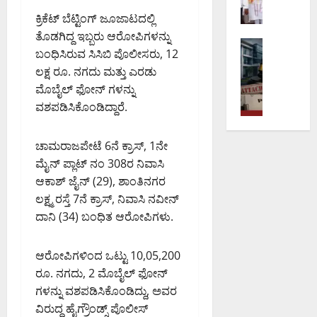
ರೀ
ಎ
ನ್‌
ಯ
ಲ್
–
ಕ್
ನ
ನ
ಕ್ರಿಕೆಟ್ ಬೆಟ್ಟಿಂಗ್ ಜೂಜಾಟದಲ್ಲಿ
ಲ
ಅ
ಸ್‌
ಲ್
ಕ್
ತೊಡಗಿದ್ದ ಇಬ್ಬರು ಆರೋಪಿಗಳನ್ನು
ಸ
ಅಪರಾಧ
ತಿ
ಪ್
ಲಿ
ಕೆ
ಬಂಧಿಸಿರುವ ಸಿಸಿಬಿ ಪೊಲೀಸರು, 12
ಬೆಂಗಳೂರು 
ಮು
ಭಾ
ರೆ
ಸಂ
ಬಿ‌
ಲಕ್ಷ ರೂ. ನಗದು ಮತ್ತು ಎರಡು
ಡೀ
ದಾ
ರೀ
ಸ್‌
ಚಾ
ಡ
ಪ
ಮೊಬೈಲ್ ಫೋನ್ ಗಳನ್ನು
ಯ
ಮ
ವೇ
ರ
ಬ್ಲ್
ಕ್
ವಶಪಡಿಸಿಕೊಂಡಿದ್ದಾರೆ.
ಕ್
ಳೆ
ವಿ
ಸು
ಯು‌
ಕೇ
ಕೆ
ಸಾ
ಶ್
ಧಾ
ಎ
ಬ
ಎ
ಧ್
ರಾಂ
ರ
ಸ್‌
ಚಾಮರಾಜಪೇಟೆ 6ನೆ ಕ್ರಾಸ್, 1ನೇ
ಲ್
ಸ್‌
ಯ
ತಿ
ಣೆ
ಎ
ಮೈನ್ ಪ್ಲಾಟ್ ನಂ 308ರ ನಿವಾಸಿ
ಬ್
ಟಿ
ತೆ
ಕೇಂ
ಪ
ಸ್‌
ಆಕಾಶ್ ಜೈನ್ (29), ಶಾಂತಿನಗರ
ಯಾಂ
ಸ್
;
ದ್
ರಿ
ಬಿ
ಕ್
ಲಕ್ಷ್ಮ ರಸ್ತೆ 7ನೆ ಕ್ರಾಸ್, ನಿವಾಸಿ ನವೀನ್
ಥಾ
ಹ
ರ
ಶೀ
ಗೆ
ವಂ
ನ
ದಾನಿ (34) ಬಂಧಿತ ಆರೋಪಿಗಳು.
ವಾ
ಕ್
ಲ
ಮೇ
ಚ
ಮಾ
ಮಾ
ಕೆ
ನೆ
ಘಾ
ನೆ
ನ
ನ
ಭೂ
ನ
ಲ
ಆರೋಪಿಗಳಿಂದ ಒಟ್ಟು 10,05,200
ಪ್
ನೀ
ಇ
ಸ್
ಡೆ
ಯ
ರೂ. ನಗದು, 2 ಮೊಬೈಲ್ ಫೋನ್
ರ
ಡ
ಲಾ
ವಾ
ಸಿ
ನಿ
ಕ
ಗಳನ್ನು ವಶಪಡಿಸಿಕೊಂಡಿದ್ದು, ಅವರ
ಲು
ಖೆ
ಧೀ
ದ
ಯೋ
ರ
ವಿರುದ್ಧ ಹೈಗ್ರೌಂಡ್ಸ್ ಪೊಲೀಸ್
ಅ
ಎ
ನ
ಜಂ
ಗ