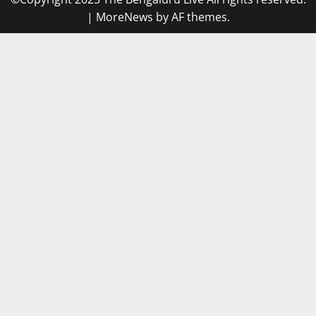
|
MoreNews
by AF themes.