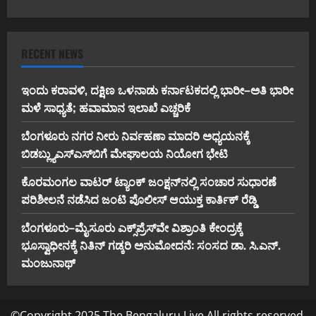
RECENT NEWS
ಇಂದು ಕರಾವಳಿ, ದಕ್ಷಿಣ ಒಳನಾಡು ಕರ್ನಾಟಕದಲ್ಲಿ ಭಾರೀ–ಅತಿ ಭಾರೀ
ಮಳೆ ಸಾಧ್ಯತೆ; ಹವಾಮಾನ ಇಲಾಖೆ ಎಚ್ಚರಿಕೆ
ಬೆಂಗಳೂರು ನಗರ ನೀರು ನಿರ್ವಹಣಾ ಮಾದರಿ ಅಧ್ಯಯನಕ್ಕೆ
ಬಿ‌ಡಬ್ಲ್ಯು‌ಎಸ್‌ಎಸ್‌ಬಿಗೆ ಮೇಘಾಲಯ ನಿಯೋಗ ಭೇಟಿ
ಕೊರಮಂಗಲ ವಾಟರ್ ಟ್ಯಾಂಕ್ ಜಂಕ್ಷನ್‌ನಲ್ಲಿ ಸಂಚಾರ ಸುಧಾರಣೆ
ಪರಿಶೀಲನೆ ನಡೆಸಿದ ಜಂಟಿ ಪೊಲೀಸ್ ಆಯುಕ್ತ ಕಾರ್ತಿಕ್ ರೆಡ್ಡಿ
ಬೆಂಗಳೂರು–ಮೈಸೂರು ಎಕ್ಸ್‌ಪ್ರೆಸ್‌ವೇ ವಿಶ್ರಾಂತಿ ಕೇಂದ್ರಕ್ಕೆ
ಭೂಸ್ವಾಧೀನಕ್ಕೆ ನಿತಿನ್ ಗಡ್ಕರಿ ಅನುಮೋದನೆ: ಸಂಸದ ಡಾ. ಸಿ.ಎನ್.
ಮಂಜುನಾಥ್
©Copyright 2025 The Bengaluru Live All rights reserved.