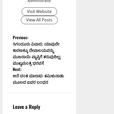
Administrator
Visit Website
View All Posts
P
Previous:
ಸಿಗಂದೂರು ವಿವಾದ; ಯಾವುದೇ
o
ಕಾರಣಕ್ಕೂ ದೇವಾಲಯವನ್ನು
ಮುಜರಾಯಿ ವ್ಯಾಪ್ತಿಗೆ ತರುವುದಿಲ್ಲ;
s
ಮುಖ್ಯಮಂತ್ರಿ ಭರವಸೆ
t
Next:
ಆನೆ ದಂತ ಮಾರಾಟ: ತಮಿಳುನಾಡು
n
ಮೂಲದ ಐವರ ಬಂಧನ
a
v
Leave a Reply