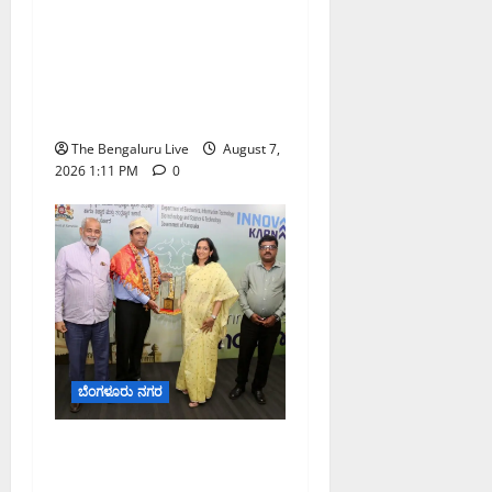
ಇಂದು ಕರಾವಳಿ, ದಕ್ಷಿಣ
ಒಳನಾಡು ಕರ್ನಾಟಕದಲ್ಲಿ
ಭಾರೀ–ಅತಿ ಭಾರೀ ಮಳೆ
ಸಾಧ್ಯತೆ; ಹವಾಮಾನ ಇಲಾಖೆ
ಎಚ್ಚರಿಕೆ
The Bengaluru Live
August 7,
2026 1:11 PM
0
ಬೆಂಗಳೂರು ನಗರ
ಬೆಂಗಳೂರು ನಗರ ನೀರು
ನಿರ್ವಹಣಾ ಮಾದರಿ ಅಧ್ಯಯನಕ್ಕೆ