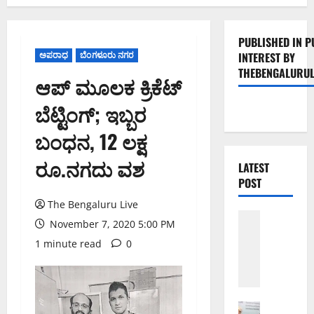
PUBLISHED IN P
ಅಪರಾಧ
ಬೆಂಗಳೂರು ನಗರ
INTEREST BY
THEBENGALURUL
ಆಪ್ ಮೂಲಕ ಕ್ರಿಕೆಟ್
ಬೆಟ್ಟಿಂಗ್; ಇಬ್ಬರ
ಬಂಧನ, 12 ಲಕ್ಷ
ರೂ.ನಗದು ವಶ
LATEST
POST
The Bengaluru Live
ಬೆಳಗಾವಿ
November 7, 2020 5:00 PM
ಬೆಂಗಳೂರು 
ಮಂಗಳೂರು
1 minute read
0
ಇಂ
ದು
ಕ
ರಾ
ಬೆಂಗಳೂರು 