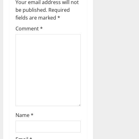
i
Your email address will not
g
be published.
Required
fields are marked
*
a
Comment
*
t
i
o
n
Name
*