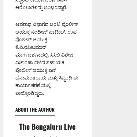
ಆರೋಪಿಗಳನ್ನು ಬಂಧಿಸಿದ್ದಾರೆ.
ಅಪರಾಧ ವಿಭಾಗದ ಜಂಟಿ ಪೊಲೀಸ್
ಆಯುಕ್ತ ಸಂದೀಪ್ ಪಾಟೀಲ್, ಉಪ
ಪೊಲೀಸ್ ಆಯುಕ್ತ
ಕೆ.ಪಿ.ರವಿಕುಮಾರ್
ಮಾರ್ಗದರ್ಶನದಲ್ಲಿ, ಸಿಸಿಬಿ ವಿಶೇಷ
ವಿಚಾರಣಾ ದಳದ ಸಹಾಯಕ
ಪೊಲೀಸ್ ಆಯುಕ್ತ ಎನ್
ಹನುಮಂತರಾಯ ಮತ್ತು ಸಿಬ್ಬಂದಿ ಈ
ಕಾರ್ಯಾಚರಣೆಯಲ್ಲಿ
ಪಾಲ್ಗೊಂಡಿದ್ದರು.
ABOUT THE AUTHOR
The Bengaluru Live