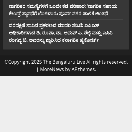
ನಾಗರಿಕರ ಸಮಸ್ಯೆಗಳಿಗೆ ಒಂದೇ ಕಡೆ ಪರಿಹಾರ: ‘ನಾಗರಿಕ ಸಹಾಯ
ಕೇಂದ್ರ’ ಸ್ಥಾಪನೆಗೆ ಬೆಂಗಳೂರು ಪೂರ್ವ ನಗರ ಪಾಲಿಕೆ ಚಿಂತನೆ
ವರದಕ್ಷಿಣೆ ಸಾವಿನ ಪ್ರಕರಣದ ಮಾದರಿ ತನಿಖೆ: ಐಪಿಎಸ್
ಅಧಿಕಾರಿಗಳಾದ ಡಿ. ರೂಪಾ, ಡಾ. ಅನುಪ್ ಎ. ಶೆಟ್ಟಿ ಮತ್ತು ಎಸಿಪಿ
ರಂಗಪ್ಪ ಟಿ. ಅವರನ್ನು ಶ್ಲಾಘಿಸಿದ ಕರ್ನಾಟಕ ಹೈಕೋರ್ಟ್
©Copyright 2025 The Bengaluru Live All rights reserved.
|
MoreNews
by AF themes.