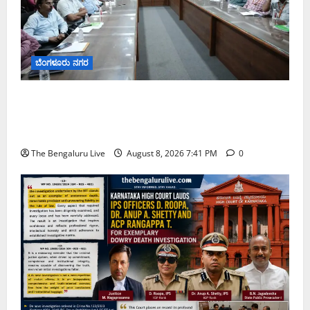
ಬೆಂಗಳೂರು ನಗರ
ನಾಗರಿಕರ ಸಮಸ್ಯೆಗಳಿಗೆ ಒಂದೇ ಕಡೆ ಪರಿಹಾರ: ‘ನಾಗರಿಕ
ಸಹಾಯ ಕೇಂದ್ರ’ ಸ್ಥಾಪನೆಗೆ ಬೆಂಗಳೂರು ಪೂರ್ವ ನಗರ ಪಾಲಿಕೆ
ಚಿಂತನೆ
The Bengaluru Live
August 8, 2026 7:41 PM
0