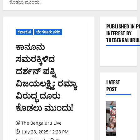
ಕೊಡಲು ಮುಂದು!
PUBLISHED IN P
ಕರ್ನಾಟಕ
ಬೆಂಗಳೂರು ನಗರ
INTEREST BY
THEBENGALURUL
ಕಾನೂನು
ಸಮರಕ್ಕಿಳಿದ
ದರ್ಶನ್ ಪತ್ನಿ
ವಿಜಯಲಕ್ಷ್ಮಿ: ರಮ್ಯಾ
LATEST
POST
ವಿರುದ್ಧ ದೂರು
ಕೊಡಲು ಮುಂದು!
ಬೆಂಗಳೂರು 
ನೈ
ಸ್
The Bengaluru Live
ರ
ಸ್
July 28, 2025 12:28 PM
ತೆ