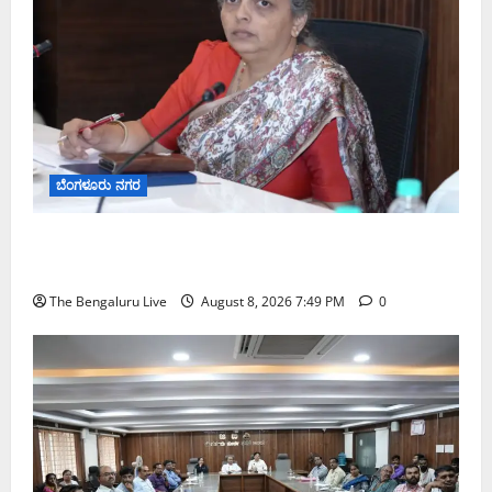
ಬೆಂಗಳೂರು ನಗರ
ಗಣೇಶ ಚತುರ್ಥಿ 2026: ಜಿಬಿಎ ವ್ಯಾಪ್ತಿಯಲ್ಲಿ ಪಿಒಪಿ ಗಣೇಶ
ಮೂರ್ತಿಗಳ ತಯಾರಿಕೆ, ಮಾರಾಟ ಮತ್ತು ವಿಸರ್ಜನೆ ನಿಷೇಧ
The Bengaluru Live
August 8, 2026 7:49 PM
0