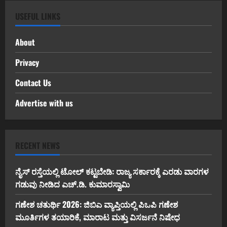
USEFUL LINKS
About
Privacy
Contact Us
Advertise with us
RECENT NEWS
ನೈಸ್ ರಸ್ತೆಯಲ್ಲಿ ಟೋಲ್ ಕಟ್ಟಬೇಡಿ: ರಾಜ್ಯ ಸರ್ಕಾರಕ್ಕೆ ಎರಡು ವಾರಗಳ
ಗಡುವು ನೀಡಿದ ಎಚ್.ಡಿ. ಕುಮಾರಸ್ವಾಮಿ
ಗಣೇಶ ಚತುರ್ಥಿ 2026: ಜಿಬಿಎ ವ್ಯಾಪ್ತಿಯಲ್ಲಿ ಪಿಒಪಿ ಗಣೇಶ
ಮೂರ್ತಿಗಳ ತಯಾರಿಕೆ, ಮಾರಾಟ ಮತ್ತು ವಿಸರ್ಜನೆ ನಿಷೇಧ