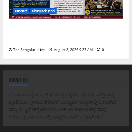
ಅಪರಾಧ
ಬೆಂಗಳೂರು ನಗರ
ವರದಕ್ಷಿಣೆ ಸಾವಿನ ಪ್ರಕರಣದ ಮಾದರಿ ತನಿಖೆ: ಐಪಿಎಸ್
ಅಧಿಕಾರಿಗಳಾದ ಡಿ. ರೂಪಾ, ಡಾ. ಅನುಪ್ ಎ. ಶೆಟ್ಟಿ ಮತ್ತು
ಎಸಿಪಿ ರಂಗಪ್ಪ ಟಿ. ಅವರನ್ನು ಶ್ಲಾಘಿಸಿದ ಕರ್ನಾಟಕ ಹೈಕೋರ್ಟ್
The Bengaluru Live
August 8, 2026 9:23 AM
0
ABOUT US
ಬೆಂಗಳೂರು ಲೈವ್ ಇಂಗ್ಲಿಷ್ ಮತ್ತು ಕನ್ನಡ ಭಾಷೆಯಲ್ಲಿ ಸುದ್ದಿಗಳನ್ನು
ಪ್ರಕಟಿಸುವ ಸ್ಥಳೀಯ ಡಿಜಿಟಲ್ ಮಾಧ್ಯಮ ಸಂಸ್ಥೆಗಳಲ್ಲಿ ಒಂದಾಗಿದೆ.
ನಮ್ಮ ಸುದ್ದಿ ವೆಬ್‌ಸೈಟ್‌ಗಳ ಮೂಲಕ ಅಂತರ್ಜಾಲದಲ್ಲಿ ನಾವು
ಅತಿದೊಡ್ಡ ಸ್ಥಳೀಯ ಸುದ್ದಿ ಪೂರೈಕೆದಾರರಲ್ಲಿ ಒಬ್ಬರಾಗಿದ್ದೇವೆ.