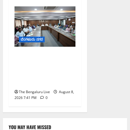
ಬೆಂಗಳೂರು ನಗರ
ನಾಗರಿಕರ ಸಮಸ್ಯೆಗಳಿಗೆ ಒಂದೇ
ಕಡೆ ಪರಿಹಾರ: ‘ನಾಗರಿಕ
ಸಹಾಯ ಕೇಂದ್ರ’ ಸ್ಥಾಪನೆಗೆ
ಬೆಂಗಳೂರು ಪೂರ್ವ ನಗರ
ಪಾಲಿಕೆ ಚಿಂತನೆ
The Bengaluru Live
August 8,
2026 7:41 PM
0
YOU MAY HAVE MISSED