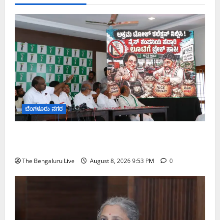
ಬೆಂಗಳೂರು ನಗರ
ನೈಸ್ ರಸ್ತೆಯಲ್ಲಿ ಟೋಲ್ ಕಟ್ಟಬೇಡಿ: ರಾಜ್ಯ ಸರ್ಕಾರಕ್ಕೆ ಎರಡು
ವಾರಗಳ ಗಡುವು ನೀಡಿದ ಎಚ್.ಡಿ. ಕುಮಾರಸ್ವಾಮಿ
The Bengaluru Live
August 8, 2026 9:53 PM
0