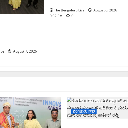
ಆಯುಕ್ತ ಕಾರ್ತಿಕ್ ರೆಡ್ಡಿ
The Bengaluru Live
August 6, 2026
9:32 PM
0
 ನೀರು ನಿರ್ವಹಣಾ
್ಕೆ
್‌ಎಸ್‌ಬಿಗೆ ಮೇಘಾಲಯ
ive
August 7, 2026
ಬೆಂಗಳೂರು ನಗರ
ಕೊರಮಂಗಲ ವಾಟರ್ ಟ್ಯಾಂಕ್ ಜಂಕ್