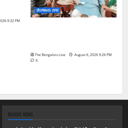
ಡೆಸಿದ ಜಂಟಿ
ಬೆಂಗಳೂರು ನಗರ
2026 9:32 PM
ಬೆಂಗಳೂರು–ಮೈಸೂರು ಎಕ್ಸ್‌ಪ್ರೆಸ್‌ವೇ ವಿಶ್ರಾಂತಿ
ಕೇಂದ್ರಕ್ಕೆ ಭೂಸ್ವಾಧೀನಕ್ಕೆ ನಿತಿನ್ ಗಡ್ಕರಿ
ಅನುಮೋದನೆ: ಸಂಸದ ಡಾ. ಸಿ.ಎನ್.
ಮಂಜುನಾಥ್
The Bengaluru Live
August 6, 2026 9:26 PM
0
RECENT NEWS