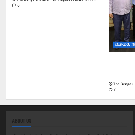
0
ಬೆಂಗಳೂರು ನ
ಬೆಂಗಳೂರು 
ಅಧ್ಯಯನಕ್ಕೆ ಬಿ
ಮೇಘಾಲಯ 
The Bengalur
0
ABOUT US