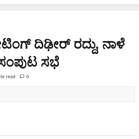
ೀಟಿಂಗ್ ದಿಢೀರ್ ರದ್ದು, ನಾಳೆ
 ಸಂಪುಟ ಸಭೆ
te read
0