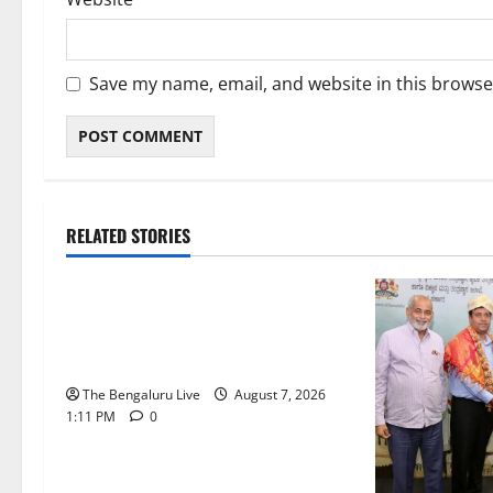
Save my name, email, and website in this browse
RELATED STORIES
ಬೆಳಗಾವಿ
ಬೆಂಗಳೂರು ನಗರ
ಮಂಗಳೂರು
ಇಂದು ಕರಾವಳಿ, ದಕ್ಷಿಣ ಒಳನಾಡು
ಕರ್ನಾಟಕದಲ್ಲಿ ಭಾರೀ–ಅತಿ ಭಾರೀ ಮಳೆ
ಸಾಧ್ಯತೆ; ಹವಾಮಾನ ಇಲಾಖೆ ಎಚ್ಚರಿಕೆ
The Bengaluru Live
August 7, 2026
1:11 PM
0