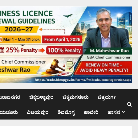
ಮರಾಜನಗರ
ಚಿಕ್ಕಬಳ್ಳಾಪುರ
ಚಿಕ್ಕಮಗಳೂರು
ಚಿತ್ರದುರ್ಗ
ಾಯಚೂರು
ವಿಜಯಪುರ
ಶಿವಮೊಗ್ಗ
ಹಾವೇರಿ
ಹಾಸನ