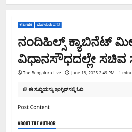
ಕರ್ನಾಟಕ
ಬೆಂಗಳೂರು ನಗರ
ನಂದಿಹಿಲ್ಸ್ ಕ್ಯಾಬಿನೆಟ್ ಮ
ವಿಧಾನಸೌಧದಲ್ಲೇ ಸಚಿವ
The Bengaluru Live
June 18, 2025 2:49 PM
1 minu
📗
ಈ ಸುದ್ದಿಯನ್ನು ಇಂಗ್ಲಿಷ್‌ನಲ್ಲಿ ಓದಿ
Post Content
ABOUT THE AUTHOR