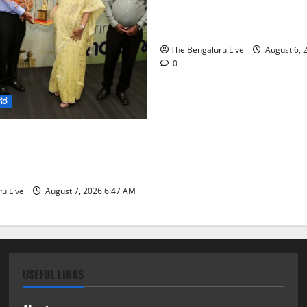
ಸಂಚಾರ ಸುಧಾರಣೆ ಪರಿಶೀಲನೆ ನ
ಪೊಲೀಸ್ ಆಯುಕ್ತ ಕಾರ್ತಿಕ್ ರೆಡ್ಡಿ
The Bengaluru Live
August 6, 
0
ಗರ
ನಗರ ನೀರು ನಿರ್ವಹಣಾ ಮಾದರಿ
‌ಡಬ್ಲ್ಯು‌ಎಸ್‌ಎಸ್‌ಬಿಗೆ
ನಿಯೋಗ ಭೇಟಿ
u Live
August 7, 2026 6:47 AM
USEFUL LINKS