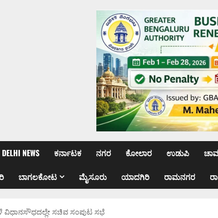
DELHI NEWS
ಕರ್ನಾಟಕ
ನಗರ
ಕೋಲಾರ
ಉಡುಪಿ
ಚಾ
ರಿ
ಬಾಗಲಕೋಟ
ಮೈಸೂರು
ಯಾದಗಿರಿ
ರಾಮನಗರ
ರ
 ನಾಳೆ ವಿಧಾನಸೌಧದಲ್ಲೇ ಸಚಿವ ಸಂಪುಟ ಸಭೆ