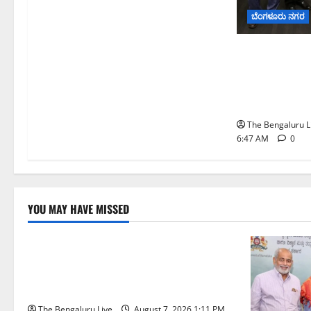
ಬೆಂಗಳೂರು ನಗರ
ಬೆಂಗಳೂರು ನಗರ
ಮಾದರಿ ಅಧ್ಯಯನಕ
ಬಿ‌ಡಬ್ಲ್ಯು‌ಎಸ
ನಿಯೋಗ ಭೇಟಿ
The Bengaluru L
6:47 AM
0
YOU MAY HAVE MISSED
ಬೆಳಗಾವಿ
ಬೆಂಗಳೂರು ನಗರ
ಮಂಗಳೂರು
ಇಂದು ಕರಾವಳಿ, ದಕ್ಷಿಣ ಒಳನಾಡು
ಕರ್ನಾಟಕದಲ್ಲಿ ಭಾರೀ–ಅತಿ ಭಾರೀ ಮಳೆ
ಸಾಧ್ಯತೆ; ಹವಾಮಾನ ಇಲಾಖೆ ಎಚ್ಚರಿಕೆ
The Bengaluru Live
August 7, 2026 1:11 PM