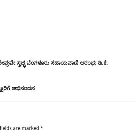
 ಶೀಘ್ರವೇ ಸ್ವಚ್ಛ ಬೆಂಗಳೂರು ಸಹಾಯವಾಣಿ ಆರಂಭ; ಡಿ.ಕೆ.
ಯಕ್ಷರಿಗೆ ಅಭಿನಂದನ
fields are marked
*