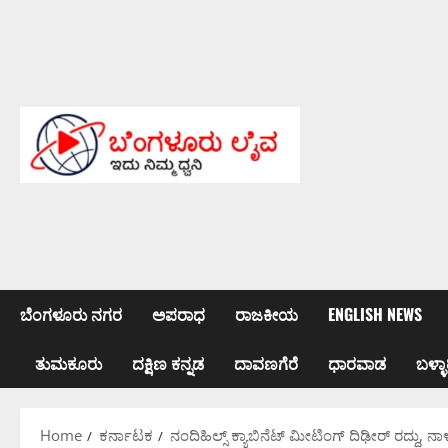
Skip
to
content
ಬೆಂಗಳೂರು ನಗರ
ಅಪರಾಧ
ರಾಜಕೀಯ
ENGLISH NEWS
ತುಮಕೂರು
ದಕ್ಷಿಣ ಕನ್ನಡ
ದಾವಣಗೆರೆ
ಧಾರವಾಡ
ಬಳ್ಳಾ
Home
ಕರ್ನಾಟಕ
ನಂದಿಹಿಲ್ಸ್ ಕ್ಯಾಬಿನೆಟ್ ಮೀಟಿಂಗ್ ದಿಢೀರ್ ರದ್ದು,