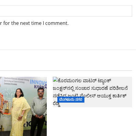
r for the next time I comment.
ಬೆಂಗಳೂರು ನಗರ
ಕೊರಮಂಗಲ ವಾಟರ್ ಟ್ಯಾಂಕ್
ಜಂಕ್ಷನ್‌ನಲ್ಲಿ ಸಂಚಾರ ಸುಧಾರಣೆ
ಪರಿಶೀಲನೆ ನಡೆಸಿದ ಜಂಟಿ ಪೊಲೀಸ್