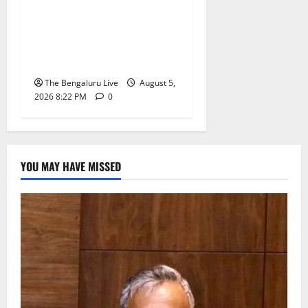
ಮುಂಬೈ ರೋಡ್‌ಶೋ ಎರಡನೇ
ದಿನ: ಸಿಪ್ಲಾದಿಂದ ₹200 ಕೋಟಿ,
ರಾಕೆಟ್ ಇಂಡಿಯಾದಿಂದ ₹100
ಕೋಟಿ ಹೂಡಿಕೆ ಘೋಷಣೆ
The Bengaluru Live
August 5,
2026 8:22 PM
0
YOU MAY HAVE MISSED