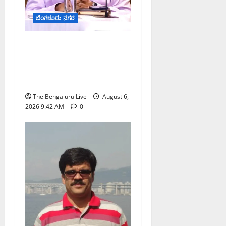
ಬೆಂಗಳೂರು ನಗರ
ಕರಡು ಮತದಾರರ ಪಟ್ಟಿಯಲ್ಲಿ
ಹೆಸರು ಸೇರ್ಪಡೆಗೆ ಆಗಸ್ಟ್
7ರೊಳಗೆ ಗಣತಿ ನಮೂನೆ ಸಲ್ಲಿಸಿ:
ಜಿಬಿಎ ಮುಖ್ಯ ಆಯುಕ್ತರ ಮನವಿ
The Bengaluru Live
August 6,
2026 9:42 AM
0