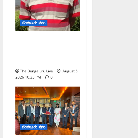
ಬೆಂಗಳೂರು ನಗರ
ಡಾ. ಜಾಫರ್ ಪಿ.ಸಿ. ಬೆಂಗಳೂರು
ಮೆಟ್ರೋ ರೈಲು ನಿಗಮದ
ವ್ಯವಸ್ಥಾಪಕ ನಿರ್ದೇಶಕರಾಗಿ
ನೇಮಕ
The Bengaluru Live
August 5,
2026 10:35 PM
0
ಬೆಂಗಳೂರು ನಗರ