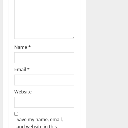
n
Name
*
Email
*
Website
Save my name, email,
and website in this