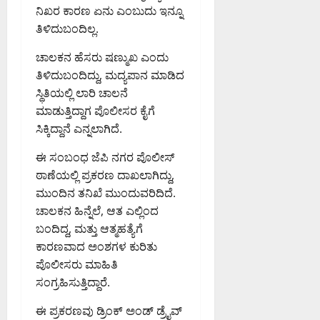
ಟ್
ಯೋ
ಗೆ
ನಿಖರ ಕಾರಣ ಏನು ಎಂಬುದು ಇನ್ನೂ
ಟೆ
ತ್
ಇ
ತಿಳಿದುಬಂದಿಲ್ಲ.
ಬ
ಸ
ಲಾ
ಳಿ
ವ
ಖೆ
ಚಾಲಕನ ಹೆಸರು ಷಣ್ಮುಖ ಎಂದು
ಬೆಂ
ಸಂ
ಯ
ತಿಳಿದುಬಂದಿದ್ದು, ಮದ್ಯಪಾನ ಮಾಡಿದ
ಗ
ಭ್
ವಿ
ಸ್ಥಿತಿಯಲ್ಲಿ ಲಾರಿ ಚಾಲನೆ
ಳೂ
ರ
ಶೇ
ಮಾಡುತ್ತಿದ್ದಾಗ ಪೊಲೀಸರ ಕೈಗೆ
ರು
ಮ
ಷ
ಕೇಂ
ಸಿಕ್ಕಿದ್ದಾನೆ ಎನ್ನಲಾಗಿದೆ.
ಕಾ
ದ್
ರ್
August
ಈ ಸಂಬಂಧ ಜೆಪಿ ನಗರ ಪೊಲೀಸ್
ರ
ಯಾ
5,
ಠಾಣೆಯಲ್ಲಿ ಪ್ರಕರಣ ದಾಖಲಾಗಿದ್ದು,
ನ
ಚ
2026
ಗ
5:04
ಮುಂದಿನ ತನಿಖೆ ಮುಂದುವರಿದಿದೆ.
ರ
PM
ರ
ಣೆ
ಚಾಲಕನ ಹಿನ್ನೆಲೆ, ಆತ ಎಲ್ಲಿಂದ
ಪಾ
ಬಂದಿದ್ದ, ಮತ್ತು ಆತ್ಮಹತ್ಯೆಗೆ
0
ಲಿ
August
ಕಾರಣವಾದ ಅಂಶಗಳ ಕುರಿತು
ಕೆ
5,
ಪೊಲೀಸರು ಮಾಹಿತಿ
ಯ
2026
ಸಂಗ್ರಹಿಸುತ್ತಿದ್ದಾರೆ.
ಮ
5:14
ಹಾ
PM
ಈ ಪ್ರಕರಣವು ಡ್ರಿಂಕ್ ಅಂಡ್ ಡ್ರೈವ್
ಕಾ