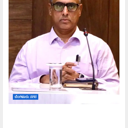
ಬೆಂಗಳೂರು ನಗರ
ಕರಡು ಮತದಾರರ ಪಟ್ಟಿಯಲ್ಲಿ ಹೆಸರು ಸೇರ್ಪಡೆಗೆ ಆಗಸ್ಟ್
7ರೊಳಗೆ ಗಣತಿ ನಮೂನೆ ಸಲ್ಲಿಸಿ: ಜಿಬಿಎ ಮುಖ್ಯ ಆಯುಕ್ತರ
ಮನವಿ