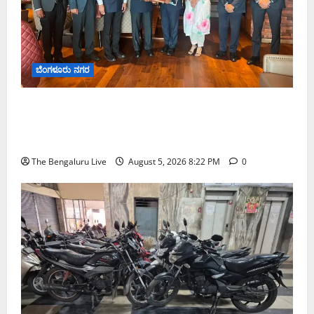
ಬೆಂಗಳೂರು ನಗರ
ಮುಂಬೈ ರೋಡ್‌ಶೋ ಎರಡನೇ ದಿನ: ಸಿಪ್ಲಾದಿಂದ ₹200
ಕೋಟಿ, ರಾಕೆಟ್ ಇಂಡಿಯಾದಿಂದ ₹100 ಕೋಟಿ ಹೂಡಿಕೆ
ಘೋಷಣೆ
The Bengaluru Live
August 5, 2026 8:22 PM
0