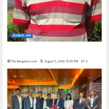
ಬೆಂಗಳೂರು ನಗರ
ಡಾ. ಜಾಫರ್ ಪಿ.ಸಿ. ಬೆಂಗಳೂರು ಮೆಟ್ರೋ ರೈಲು ನಿಗಮದ
ವ್ಯವಸ್ಥಾಪಕ ನಿರ್ದೇಶಕರಾಗಿ ನೇಮಕ
The Bengaluru Live
August 5, 2026 10:35 PM
0