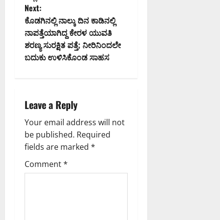
s
Next:
t
ಕೊಡಗಿನಲ್ಲಿ ನಾಲ್ಕು ದಿನ ಕಾಡಿನಲ್ಲಿ
ನಾಪತ್ತೆಯಾಗಿದ್ದ ಕೇರಳ ಯುವತಿ
n
ಶರಣ್ಯ ಸುರಕ್ಷಿತ ಪತ್ತೆ; ನೀರಿನಿಂದಲೇ
ಬದುಕು ಉಳಿಸಿಕೊಂಡ ಸಾಹಸ
a
v
i
Leave a Reply
g
Your email address will not
be published.
Required
a
fields are marked
*
t
Comment
*
i
o