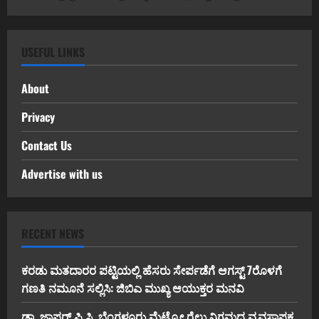
USEFUL LINKS
About
Privacy
Contact Us
Advertise with us
RECENT NEWS
ಕರಡು ಮತದಾರರ ಪಟ್ಟಿಯಲ್ಲಿ ಹೆಸರು ಸೇರ್ಪಡೆಗೆ ಆಗಸ್ಟ್ 7ರೊಳಗೆ
ಗಣತಿ ನಮೂನೆ ಸಲ್ಲಿಸಿ: ಜಿಬಿಎ ಮುಖ್ಯ ಆಯುಕ್ತರ ಮನವಿ
ಡಾ. ಜಾಫರ್ ಪಿ.ಸಿ. ಬೆಂಗಳೂರು ಮೆಟ್ರೋ ರೈಲು ನಿಗಮದ ವ್ಯವಸ್ಥಾಪಕ