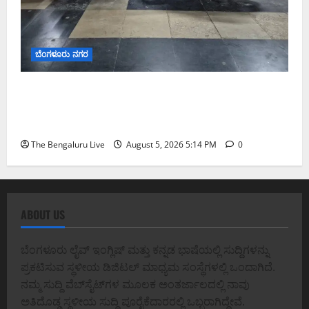
ಬೆಂಗಳೂರು ನಗರ
ವಾಣಿಜ್ಯ ಉದ್ದೇಶಕ್ಕೆ ಅಕ್ರಮವಾಗಿ ಬಳಸುತ್ತಿದ್ದ 263 ದ್ವಿಚಕ್ರ
ವಾಹನಗಳ ವಶ; ಬೆಂಗಳೂರಿನಲ್ಲಿ ಸಾರಿಗೆ ಇಲಾಖೆಯ ವಿಶೇಷ
ಕಾರ್ಯಾಚರಣೆ
The Bengaluru Live
August 5, 2026 5:14 PM
0
ABOUT US
ಬೆಂಗಳೂರು ಲೈವ್ ಇಂಗ್ಲಿಷ್ ಮತ್ತು ಕನ್ನಡ ಭಾಷೆಯಲ್ಲಿ ಸುದ್ದಿಗಳನ್ನು
ಪ್ರಕಟಿಸುವ ಸ್ಥಳೀಯ ಡಿಜಿಟಲ್ ಮಾಧ್ಯಮ ಸಂಸ್ಥೆಗಳಲ್ಲಿ ಒಂದಾಗಿದೆ.
ನಮ್ಮ ಸುದ್ದಿ ವೆಬ್‌ಸೈಟ್‌ಗಳ ಮೂಲಕ ಅಂತರ್ಜಾಲದಲ್ಲಿ ನಾವು
ಅತಿದೊಡ್ಡ ಸ್ಥಳೀಯ ಸುದ್ದಿ ಪೂರೈಕೆದಾರರಲ್ಲಿ ಒಬ್ಬರಾಗಿದ್ದೇವೆ.