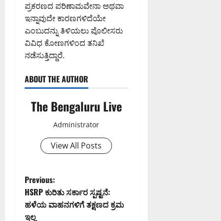
0
ಪ್ರಕರಣದ ಪರಿಣಾಮವೇನಾ ಅಥವಾ
ರ್
ಇನ್ನಾವುದೇ ಕಾರಣಗಳಿದೆಯೇ
ಯಾ
ಚ
ಎಂಬುದನ್ನು ತಿಳಿಯಲು ಪೊಲೀಸರು
ರ
ವಿವಿಧ ಕೋಣಗಳಿಂದ ತನಿಖೆ
ಣೆ
ನಡೆಸುತ್ತಿದ್ದಾರೆ.
August
ABOUT THE AUTHOR
5,
2026
The Bengaluru Live
2:55
PM
Administrator
0
View All Posts
P
Previous:
HSRP ಕುರಿತು ಸರ್ಕಾರ ಸ್ಪಷ್ಟನೆ:
o
ಹಳೆಯ ವಾಹನಗಳಿಗೆ ತಕ್ಷಣದ ಕ್ರಮ
ಇಲ್ಲ