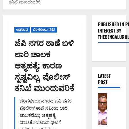
ತನಿಖೆ ಮುಂದುವರಿಕೆ
PUBLISHED IN P
ಅಪರಾಧ
ಬೆಂಗಳೂರು ನಗರ
INTEREST BY
THEBENGALURUL
ಜೆಪಿ ನಗರ ಠಾಣೆ ಬಳಿ
ಲಾರಿ ಚಾಲಕ
ಆತ್ಮಹತ್ಯೆ; ಕಾರಣ
ಸ್ಪಷ್ಟವಿಲ್ಲ, ಪೊಲೀಸ್
LATEST
POST
ತನಿಖೆ ಮುಂದುವರಿಕೆ
ಬೆಂಗಳೂರು 
ಬೆಂಗಳೂರು: ನಗರದ ಜೆಪಿ ನಗರ
ಕ
ಪೊಲೀಸ್ ಠಾಣೆ ಸಮೀಪ ಲಾರಿ
ರ
ಡು
ಚಾಲಕನೊಬ್ಬ ಆತ್ಮಹತ್ಯೆ
ಮ
ಮಾಡಿಕೊಂಡಿರುವ ಘಟನೆ
ತ