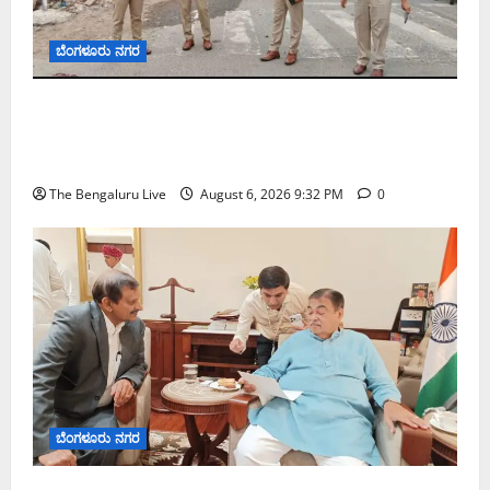
ಬೆಂಗಳೂರು ನಗರ
ಕೊರಮಂಗಲ ವಾಟರ್ ಟ್ಯಾಂಕ್ ಜಂಕ್ಷನ್‌ನಲ್ಲಿ ಸಂಚಾರ
ಸುಧಾರಣೆ ಪರಿಶೀಲನೆ ನಡೆಸಿದ ಜಂಟಿ ಪೊಲೀಸ್ ಆಯುಕ್ತ
ಕಾರ್ತಿಕ್ ರೆಡ್ಡಿ
The Bengaluru Live
August 6, 2026 9:32 PM
0
ಬೆಂಗಳೂರು ನಗರ