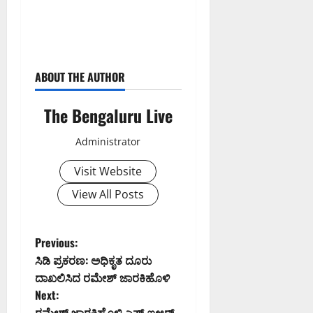
ABOUT THE AUTHOR
The Bengaluru Live
Administrator
Visit Website
View All Posts
P
Previous:
ಸಿಡಿ ಪ್ರಕರಣ: ಅಧಿಕೃತ ದೂರು
o
ದಾಖಲಿಸಿದ ರಮೇಶ್ ಜಾರಕಿಹೊಳಿ
Next:
s
ರಮೇಶ್ ಜಾರಕಿಹೊಳಿ ಎಫ್ ಐಆರ್