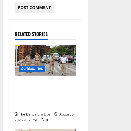
RELATED STORIES
ಬೆಂಗಳೂರು ನಗರ
ಕೊರಮಂಗಲ ವಾಟರ್ ಟ್ಯಾಂಕ್
ಜಂಕ್ಷನ್‌ನಲ್ಲಿ ಸಂಚಾರ ಸುಧಾರಣೆ
ಪರಿಶೀಲನೆ ನಡೆಸಿದ ಜಂಟಿ
ಪೊಲೀಸ್ ಆಯುಕ್ತ ಕಾರ್ತಿಕ್ ರೆಡ್ಡಿ
The Bengaluru Live
August 6,
2026 9:32 PM
0