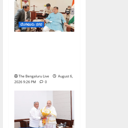
ಬೆಂಗಳೂರು ನಗರ
ಬೆಂಗಳೂರು–ಮೈಸೂರು
ಎಕ್ಸ್‌ಪ್ರೆಸ್‌ವೇ ವಿಶ್ರಾಂತಿ ಕೇಂದ್ರಕ್ಕೆ
ಭೂಸ್ವಾಧೀನಕ್ಕೆ ನಿತಿನ್ ಗಡ್ಕರಿ
ಅನುಮೋದನೆ: ಸಂಸದ ಡಾ.
ಸಿ.ಎನ್. ಮಂಜುನಾಥ್
The Bengaluru Live
August 6,
2026 9:26 PM
0