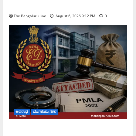
ಅಮಿತ್ ಶಾ ಮಧ್ಯಸ್ಥಿಕೆಗೆ ವಿ. ಸೋಮಣ್ಣ ಮನವಿ
The Bengaluru Live
August 6, 2026 9:12 PM
0
ಅಪರಾಧ
ಬೆಂಗಳೂರು ನಗರ
ಡೀಪಕ್ ಕೇಬಲ್ ಬ್ಯಾಂಕ್ ವಂಚನೆ ಪ್ರಕರಣ: ₹51.28 ಕೋಟಿ
ಮೌಲ್ಯದ ಆಸ್ತಿಗಳನ್ನು ಜಪ್ತಿ ಮಾಡಿದ ಇಡಿ