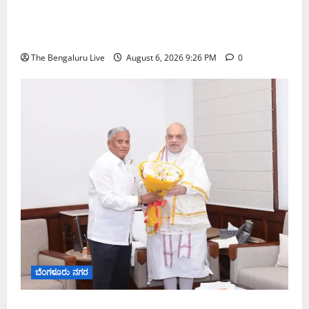
ಬೆಂಗಳೂರು–ಮೈಸೂರು ಎಕ್ಸ್‌ಪ್ರೆಸ್‌ವೇ ವಿಶ್ರಾಂತಿ ಕೇಂದ್ರಕ್ಕೆ
ಭೂಸ್ವಾಧೀನಕ್ಕೆ ನಿತಿನ್ ಗಡ್ಕರಿ ಅನುಮೋದನೆ: ಸಂಸದ ಡಾ.
ಸಿ.ಎನ್. ಮಂಜುನಾಥ್
The Bengaluru Live
August 6, 2026 9:26 PM
0
ಬೆಂಗಳೂರು ನಗರ
ಕಾಡುಗೊಲ್ಲ ಸಮುದಾಯಕ್ಕೆ ಎಸ್‌ಟಿ ಸ್ಥಾನಮಾನ ನೀಡಲು