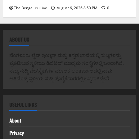
The Bengaluru Live
August 6, 2026 8:50 PM
0
ABOUT US
ಬೆಂಗಳೂರು ಲೈವ್ ಇಂಗ್ಲಿಷ್ ಮತ್ತು ಕನ್ನಡ ಭಾಷೆಯಲ್ಲಿ ಸುದ್ದಿಗಳನ್ನು
ಪ್ರಕಟಿಸುವ ಸ್ಥಳೀಯ ಡಿಜಿಟಲ್ ಮಾಧ್ಯಮ ಸಂಸ್ಥೆಗಳಲ್ಲಿ ಒಂದಾಗಿದೆ.
ನಮ್ಮ ಸುದ್ದಿ ವೆಬ್‌ಸೈಟ್‌ಗಳ ಮೂಲಕ ಅಂತರ್ಜಾಲದಲ್ಲಿ ನಾವು
ಅತಿದೊಡ್ಡ ಸ್ಥಳೀಯ ಸುದ್ದಿ ಪೂರೈಕೆದಾರರಲ್ಲಿ ಒಬ್ಬರಾಗಿದ್ದೇವೆ.
USEFUL LINKS
About
Privacy