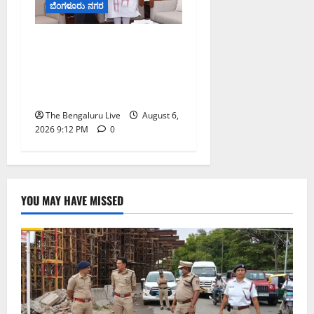
ಬೆಂಗಳೂರು ನಗರ
ಕಾಡುಗೊಲ್ಲ ಸಮುದಾಯಕ್ಕೆ
ಎಸ್‌ಟಿ ಸ್ಥಾನಮಾನ ನೀಡಲು
ಅಮಿತ್ ಶಾ ಮಧ್ಯಸ್ಥಿಕೆಗೆ ವಿ.
ಸೋಮಣ್ಣ ಮನವಿ
The Bengaluru Live
August 6,
2026 9:12 PM
0
YOU MAY HAVE MISSED