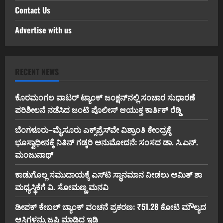
Contact Us
Advertise with us
RECENT NEWS
ಕೊರಮಂಗಲ ವಾಟರ್ ಟ್ಯಾಂಕ್ ಜಂಕ್ಷನ್‌ನಲ್ಲಿ ಸಂಚಾರ ಸುಧಾರಣೆ
ಪರಿಶೀಲನೆ ನಡೆಸಿದ ಜಂಟಿ ಪೊಲೀಸ್ ಆಯುಕ್ತ ಕಾರ್ತಿಕ್ ರೆಡ್ಡಿ
ಬೆಂಗಳೂರು–ಮೈಸೂರು ಎಕ್ಸ್‌ಪ್ರೆಸ್‌ವೇ ವಿಶ್ರಾಂತಿ ಕೇಂದ್ರಕ್ಕೆ
ಭೂಸ್ವಾಧೀನಕ್ಕೆ ನಿತಿನ್ ಗಡ್ಕರಿ ಅನುಮೋದನೆ: ಸಂಸದ ಡಾ. ಸಿ.ಎನ್.
ಮಂಜುನಾಥ್
ಕಾಡುಗೊಲ್ಲ ಸಮುದಾಯಕ್ಕೆ ಎಸ್‌ಟಿ ಸ್ಥಾನಮಾನ ನೀಡಲು ಅಮಿತ್ ಶಾ
ಮಧ್ಯಸ್ಥಿಕೆಗೆ ವಿ. ಸೋಮಣ್ಣ ಮನವಿ
ಡೀಪಕ್ ಕೇಬಲ್ ಬ್ಯಾಂಕ್ ವಂಚನೆ ಪ್ರಕರಣ: ₹51.28 ಕೋಟಿ ಮೌಲ್ಯದ
ಆಸ್ತಿಗಳನ್ನು ಜಪ್ತಿ ಮಾಡಿದ ಇಡಿ