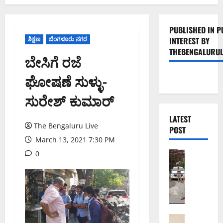
PUBLISHED IN P
ಶಿಕ್ಷಣ
ಬೆಂಗಳೂರು ನಗರ
INTEREST BY
THEBENGALURUL
ಬೇಸಿಗೆ ರಜೆ
ಘೋಷಣೆ‌ ಸುಳ್ಳು-
ಸುರೇಶ್ ಕುಮಾರ್
LATEST
The Bengaluru Live
POST
March 13, 2021 7:30 PM
0
ಬೆಂಗಳೂರು 
ಕೊ
ರ
ಮಂ
ಗ
ಲ
ವಾ
ಬೆಂಗಳೂರು 