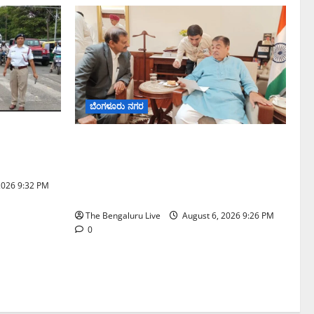
ಬೆಂಗಳೂರು ನಗರ
ಷನ್‌ನಲ್ಲಿ
ಬೆಂಗಳೂರು–ಮೈಸೂರು ಎಕ್ಸ್‌ಪ್ರೆಸ್‌ವೇ ವಿಶ್ರಾಂತಿ
ಡೆಸಿದ ಜಂಟಿ
ಕೇಂದ್ರಕ್ಕೆ ಭೂಸ್ವಾಧೀನಕ್ಕೆ ನಿತಿನ್ ಗಡ್ಕರಿ
ಅನುಮೋದನೆ: ಸಂಸದ ಡಾ. ಸಿ.ಎನ್.
2026 9:32 PM
ಮಂಜುನಾಥ್
The Bengaluru Live
August 6, 2026 9:26 PM
0