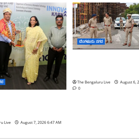
ಬೆಂಗಳೂರು ನಗರ
ಕೊರಮಂಗಲ ವಾಟರ್ ಟ್ಯಾಂಕ್ ಜಂಕ್
ಸಂಚಾರ ಸುಧಾರಣೆ ಪರಿಶೀಲನೆ ನ
ಪೊಲೀಸ್ ಆಯುಕ್ತ ಕಾರ್ತಿಕ್ ರೆಡ್ಡಿ
ಗರ
The Bengaluru Live
August 6, 
0
ನಗರ ನೀರು ನಿರ್ವಹಣಾ ಮಾದರಿ
‌ಡಬ್ಲ್ಯು‌ಎಸ್‌ಎಸ್‌ಬಿಗೆ
ನಿಯೋಗ ಭೇಟಿ
u Live
August 7, 2026 6:47 AM