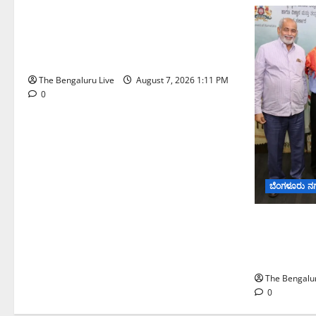
ಇಂದು ಕರಾವಳಿ, ದಕ್ಷಿಣ ಒಳನಾಡು
ಕರ್ನಾಟಕದಲ್ಲಿ ಭಾರೀ–ಅತಿ ಭಾರೀ ಮಳೆ
ಸಾಧ್ಯತೆ; ಹವಾಮಾನ ಇಲಾಖೆ ಎಚ್ಚರಿಕೆ
The Bengaluru Live
August 7, 2026 1:11 PM
0
ಬೆಂಗಳೂರು ನ
ಬೆಂಗಳೂರು 
ಅಧ್ಯಯನಕ್ಕೆ ಬಿ
ಮೇಘಾಲಯ 
The Bengalur
0