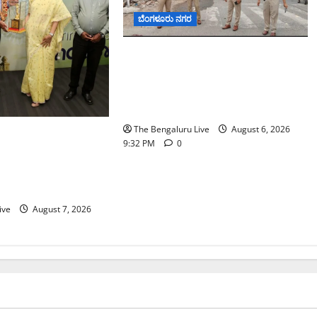
ಬೆಂಗಳೂರು ನಗರ
ಕೊರಮಂಗಲ ವಾಟರ್ ಟ್ಯಾಂಕ್
ಜಂಕ್ಷನ್‌ನಲ್ಲಿ ಸಂಚಾರ ಸುಧಾರಣೆ
ಪರಿಶೀಲನೆ ನಡೆಸಿದ ಜಂಟಿ ಪೊಲೀಸ್
ಆಯುಕ್ತ ಕಾರ್ತಿಕ್ ರೆಡ್ಡಿ
The Bengaluru Live
August 6, 2026
 ನೀರು ನಿರ್ವಹಣಾ
9:32 PM
0
್ಕೆ
್‌ಎಸ್‌ಬಿಗೆ ಮೇಘಾಲಯ
ive
August 7, 2026