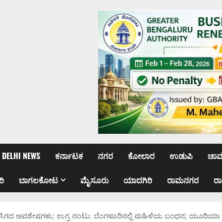
DELHI NEWS
ಕರ್ನಾಟಕ
ನಗರ
ಕೋಲಾರ
ಉಡುಪಿ
ಚಾ
ರಿ
ಬಾಗಲಕೋಟ
ಮೈಸೂರು
ಯಾದಗಿರಿ
ರಾಮನಗರ
ರ
ರೂ ಸಿಗದ ಅವಶೇಷಗಳು; ಉಗ್ರ ನಂಟು: ಬೆಂಗಳೂರಿನಲ್ಲಿ ಮಹಿಳೆಯ ಬಂಧನ; ಯೂರಿಯಾ ಸ