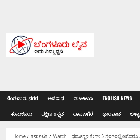
Skip
to
content
ಬೆಂಗಳೂರು ನಗರ
ಅಪರಾಧ
ರಾಜಕೀಯ
ENGLISH NEWS
ತುಮಕೂರು
ದಕ್ಷಿಣ ಕನ್ನಡ
ದಾವಣಗೆರೆ
ಧಾರವಾಡ
ಬಳ್ಳಾ
Home
ಕರ್ನಾಟಕ
Watch | ಧರ್ಮಸ್ಥಳ ಕೇಸ್: 5 ಸ್ಥಳಗಳಲ್ಲಿ ಅಗೆದ