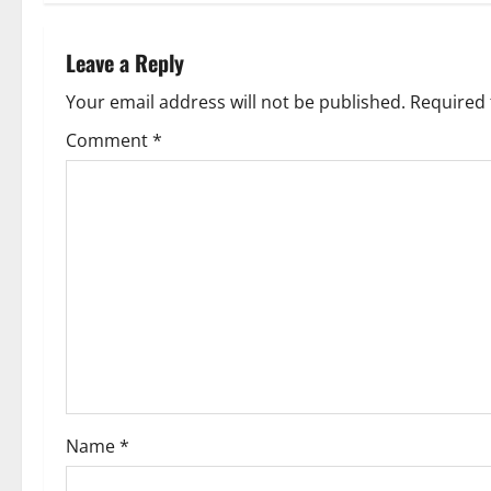
n
a
Leave a Reply
v
Your email address will not be published.
Required 
Comment
*
i
g
a
t
i
o
n
Name
*