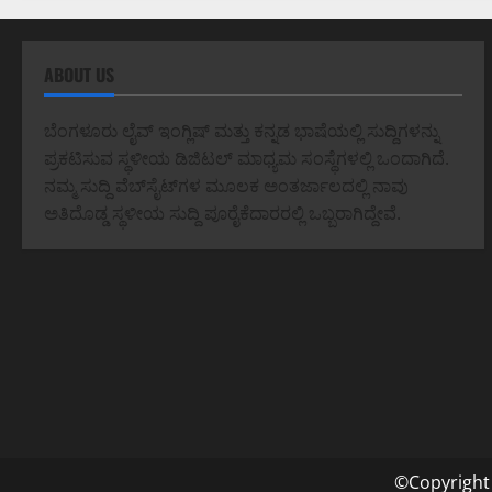
ABOUT US
ಬೆಂಗಳೂರು ಲೈವ್ ಇಂಗ್ಲಿಷ್ ಮತ್ತು ಕನ್ನಡ ಭಾಷೆಯಲ್ಲಿ ಸುದ್ದಿಗಳನ್ನು
ಪ್ರಕಟಿಸುವ ಸ್ಥಳೀಯ ಡಿಜಿಟಲ್ ಮಾಧ್ಯಮ ಸಂಸ್ಥೆಗಳಲ್ಲಿ ಒಂದಾಗಿದೆ.
ನಮ್ಮ ಸುದ್ದಿ ವೆಬ್‌ಸೈಟ್‌ಗಳ ಮೂಲಕ ಅಂತರ್ಜಾಲದಲ್ಲಿ ನಾವು
ಅತಿದೊಡ್ಡ ಸ್ಥಳೀಯ ಸುದ್ದಿ ಪೂರೈಕೆದಾರರಲ್ಲಿ ಒಬ್ಬರಾಗಿದ್ದೇವೆ.
©Copyright 