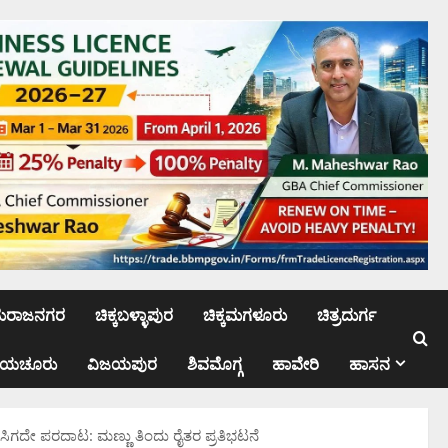
ಮರಾಜನಗರ
ಚಿಕ್ಕಬಳ್ಳಾಪುರ
ಚಿಕ್ಕಮಗಳೂರು
ಚಿತ್ರದುರ್ಗ
ಾಯಚೂರು
ವಿಜಯಪುರ
ಶಿವಮೊಗ್ಗ
ಹಾವೇರಿ
ಹಾಸನ
ಿಗದೇ ಪರದಾಟ: ಮಣ್ಣು ತಿಂದು ರೈತರ ಪ್ರತಿಭಟನೆ