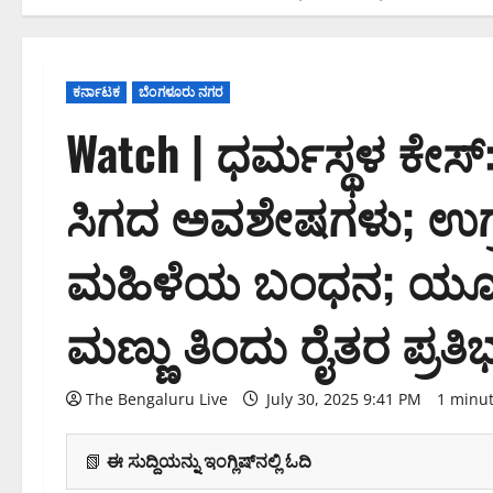
ಕರ್ನಾಟಕ
ಬೆಂಗಳೂರು ನಗರ
Watch | ಧರ್ಮಸ್ಥಳ ಕೇಸ್:
ಸಿಗದ ಅವಶೇಷಗಳು; ಉಗ್ರ
ಮಹಿಳೆಯ ಬಂಧನ; ಯೂರ
ಮಣ್ಣು ತಿಂದು ರೈತರ ಪ್ರತ
The Bengaluru Live
July 30, 2025 9:41 PM
1 minu
📗
ಈ ಸುದ್ದಿಯನ್ನು ಇಂಗ್ಲಿಷ್‌ನಲ್ಲಿ ಓದಿ