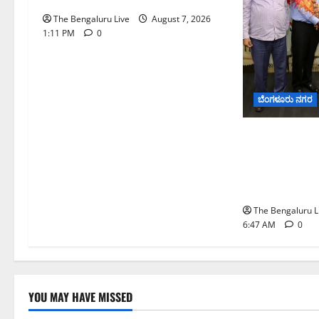
The Bengaluru Live
August 7, 2026
1:11 PM
0
ಬೆಂಗಳೂರು ನಗರ
ಬೆಂಗಳೂರು ನಗರ
ಮಾದರಿ ಅಧ್ಯಯನಕ
ಬಿ‌ಡಬ್ಲ್ಯು‌ಎಸ
ನಿಯೋಗ ಭೇಟಿ
The Bengaluru L
6:47 AM
0
YOU MAY HAVE MISSED
ಬೆಳಗಾವಿ
ಬೆಂಗಳೂರು ನಗರ
ಮಂಗಳೂರು