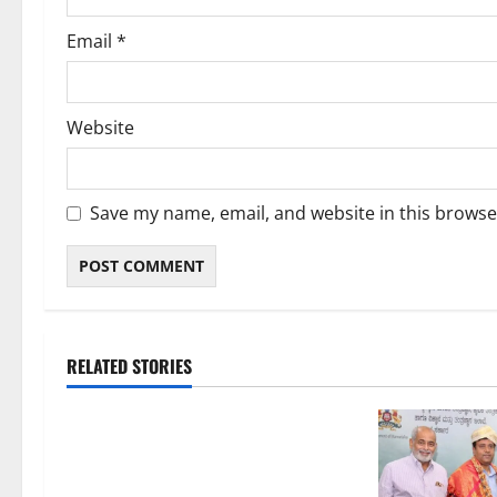
Email
*
Website
Save my name, email, and website in this browse
RELATED STORIES
ಬೆಳಗಾವಿ
ಬೆಂಗಳೂರು ನಗರ
ಮಂಗಳೂರು
ಇಂದು ಕರಾವಳಿ, ದಕ್ಷಿಣ ಒಳನಾಡು
ಕರ್ನಾಟಕದಲ್ಲಿ ಭಾರೀ–ಅತಿ ಭಾರೀ ಮಳೆ
ಸಾಧ್ಯತೆ; ಹವಾಮಾನ ಇಲಾಖೆ ಎಚ್ಚರಿಕೆ