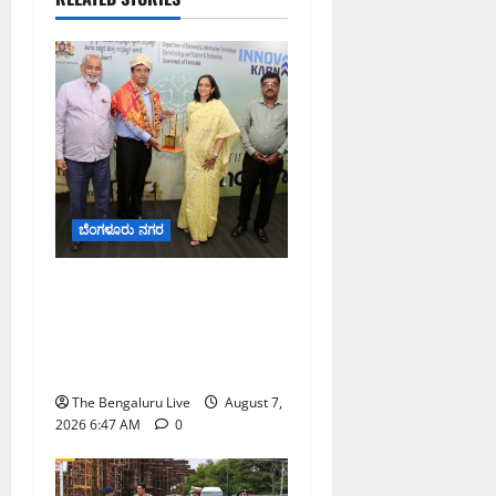
ಬೆಂಗಳೂರು ನಗರ
ಬೆಂಗಳೂರು ನಗರ ನೀರು
ನಿರ್ವಹಣಾ ಮಾದರಿ ಅಧ್ಯಯನಕ್ಕೆ
ಬಿ‌ಡಬ್ಲ್ಯು‌ಎಸ್‌ಎಸ್‌ಬಿಗೆ
ಮೇಘಾಲಯ ನಿಯೋಗ ಭೇಟಿ
The Bengaluru Live
August 7,
2026 6:47 AM
0