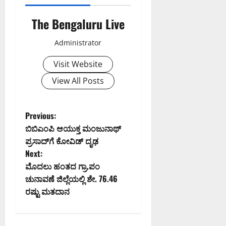
The Bengaluru Live
Administrator
Visit Website
View All Posts
P
Previous:
ಬಿಬಿಎಂಪಿ ಆಯುಕ್ತ ಮಂಜುನಾಥ್‌
o
ಪ್ರಸಾದ್‌ಗೆ ಕೋವಿಡ್‌ ದೃಢ
Next:
s
ಮೊದಲು ಹಂತದ ಗ್ರಾ.ಪಂ
t
ಚುನಾವಣೆ ಜಿಲ್ಲೆಯಲ್ಲಿ ಶೇ. 76.46
ರಷ್ಟು ಮತದಾನ
n
a