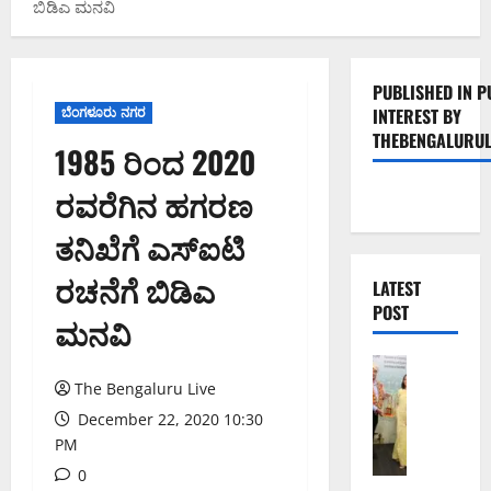
ಬಿಡಿಎ ಮನವಿ
PUBLISHED IN P
ಬೆಂಗಳೂರು ನಗರ
INTEREST BY
THEBENGALURUL
1985 ರಿಂದ 2020
ರವರೆಗಿನ ಹಗರಣ
ತನಿಖೆಗೆ ಎಸ್ಐಟಿ
ರಚನೆಗೆ ಬಿಡಿಎ
LATEST
POST
ಮನವಿ
ಬೆಂಗಳೂರು 
ಬೆಂ
The Bengaluru Live
ಗ
December 22, 2020 10:30
ಳೂ
PM
ರು
0
ನ