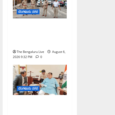
ಬೆಂಗಳೂರು ನಗರ
ಕೊರಮಂಗಲ ವಾಟರ್ ಟ್ಯಾಂಕ್
ಜಂಕ್ಷನ್‌ನಲ್ಲಿ ಸಂಚಾರ ಸುಧಾರಣೆ
ಪರಿಶೀಲನೆ ನಡೆಸಿದ ಜಂಟಿ
ಪೊಲೀಸ್ ಆಯುಕ್ತ ಕಾರ್ತಿಕ್ ರೆಡ್ಡಿ
The Bengaluru Live
August 6,
2026 9:32 PM
0
ಬೆಂಗಳೂರು ನಗರ
ಬೆಂಗಳೂರು–ಮೈಸೂರು
ಎಕ್ಸ್‌ಪ್ರೆಸ್‌ವೇ ವಿಶ್ರಾಂತಿ ಕೇಂದ್ರಕ್ಕೆ
ಭೂಸ್ವಾಧೀನಕ್ಕೆ ನಿತಿನ್ ಗಡ್ಕರಿ