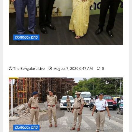
ಬೆಂಗಳೂರು ನಗರ
ಬೆಂಗಳೂರು ನಗರ ನೀರು ನಿರ್ವಹಣಾ ಮಾದರಿ ಅಧ್ಯಯನಕ್ಕೆ
ಬಿ‌ಡಬ್ಲ್ಯು‌ಎಸ್‌ಎಸ್‌ಬಿಗೆ ಮೇಘಾಲಯ ನಿಯೋಗ ಭೇಟಿ
The Bengaluru Live
August 7, 2026 6:47 AM
0
ಬೆಂಗಳೂರು ನಗರ