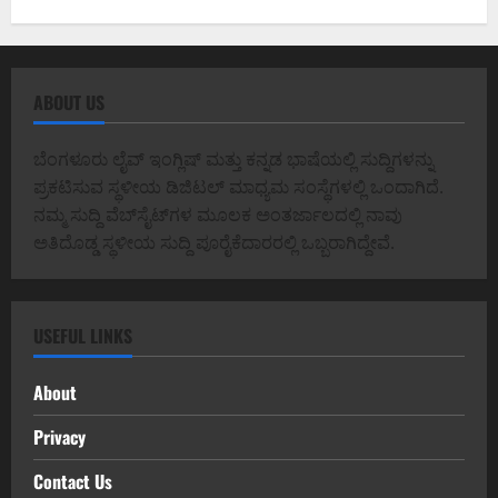
ABOUT US
ಬೆಂಗಳೂರು ಲೈವ್ ಇಂಗ್ಲಿಷ್ ಮತ್ತು ಕನ್ನಡ ಭಾಷೆಯಲ್ಲಿ ಸುದ್ದಿಗಳನ್ನು
ಪ್ರಕಟಿಸುವ ಸ್ಥಳೀಯ ಡಿಜಿಟಲ್ ಮಾಧ್ಯಮ ಸಂಸ್ಥೆಗಳಲ್ಲಿ ಒಂದಾಗಿದೆ.
ನಮ್ಮ ಸುದ್ದಿ ವೆಬ್‌ಸೈಟ್‌ಗಳ ಮೂಲಕ ಅಂತರ್ಜಾಲದಲ್ಲಿ ನಾವು
ಅತಿದೊಡ್ಡ ಸ್ಥಳೀಯ ಸುದ್ದಿ ಪೂರೈಕೆದಾರರಲ್ಲಿ ಒಬ್ಬರಾಗಿದ್ದೇವೆ.
USEFUL LINKS
About
Privacy
Contact Us