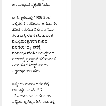
ಪ
ಡಿ
ಮಂ
0
ಅಸಮಾಧಾನ ವ್ಯಕ್ತಪಡಿಸಿದರು.
ದ
ಜು
ಇ
August
ನಾ
ಡಿ
6,
ಈ ಹಿನ್ನೆಲೆಯಲ್ಲಿ 1985 ರಿಂದ
ಥ್
2026
ಇಲ್ಲಿವರೆಗೆ ನಡೆದಿರುವ ಹಗರಣಗಳ
8:39
August
ತನಿಖೆ ನಡೆಸಲು ವಿಶೇಷ ತನಿಖಾ
August
PM
6,
6,
ತಂಡವನ್ನು ರಚನೆ ಮಾಡುವಂತೆ
2026
2026
0
ಮುಖ್ಯಮಂತ್ರಿಗಳಿಗೆ ಮನವಿ
8:50
9:26
PM
ಮಾಡಲಾಗಿದ್ದು, ಇದಕ್ಕೆ
PM
ಸಂಬಂಧಿಸಿದಂತೆ ಆಯುಕ್ತರಿಂದ
0
0
ಸರ್ಕಾರಕ್ಕೆ ಪ್ರಸ್ತಾವನೆ ಸಲ್ಲಿಸುವಂತೆ
ಸಿಎಂ ಸೂಚಿಸಿದ್ದಾರೆ ಎಂದು
ವಿಶ್ವನಾಥ್ ತಿಳಿಸಿದರು.
ಇನ್ನೆರಡು ಮೂರು ದಿನಗಳಲ್ಲಿ
ಆಯುಕ್ತರು ಎಸ್ಐಟಿಗೆ
ವಹಿಸಬಹುದಾದ ಹಗರಣಗಳ
ಪಟ್ಟಿಯನ್ನು ಸಿದ್ಧಪಡಿಸಿ ಸರ್ಕಾರಕ್ಕೆ