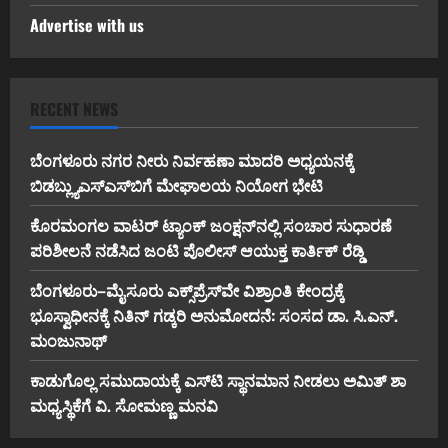
Advertise with us
RECENT NEWS
ಬೆಂಗಳೂರು ನಗರ ನೀರು ನಿರ್ವಹಣಾ ಮಾದರಿ ಅಧ್ಯಯನಕ್ಕೆ
ಬಿ‌ಡಬ್ಲ್ಯು‌ಎಸ್‌ಎಸ್‌ಬಿಗೆ ಮೇಘಾಲಯ ನಿಯೋಗ ಭೇಟಿ
ಕೊರಮಂಗಲ ವಾಟರ್ ಟ್ಯಾಂಕ್ ಜಂಕ್ಷನ್‌ನಲ್ಲಿ ಸಂಚಾರ ಸುಧಾರಣೆ
ಪರಿಶೀಲನೆ ನಡೆಸಿದ ಜಂಟಿ ಪೊಲೀಸ್ ಆಯುಕ್ತ ಕಾರ್ತಿಕ್ ರೆಡ್ಡಿ
ಬೆಂಗಳೂರು–ಮೈಸೂರು ಎಕ್ಸ್‌ಪ್ರೆಸ್‌ವೇ ವಿಶ್ರಾಂತಿ ಕೇಂದ್ರಕ್ಕೆ
ಭೂಸ್ವಾಧೀನಕ್ಕೆ ನಿತಿನ್ ಗಡ್ಕರಿ ಅನುಮೋದನೆ: ಸಂಸದ ಡಾ. ಸಿ.ಎನ್.
ಮಂಜುನಾಥ್
ಕಾಡುಗೊಲ್ಲ ಸಮುದಾಯಕ್ಕೆ ಎಸ್‌ಟಿ ಸ್ಥಾನಮಾನ ನೀಡಲು ಅಮಿತ್ ಶಾ
ಮಧ್ಯಸ್ಥಿಕೆಗೆ ವಿ. ಸೋಮಣ್ಣ ಮನವಿ