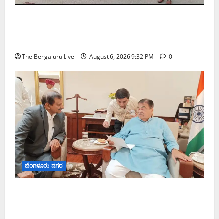
ಕೊರಮಂಗಲ ವಾಟರ್ ಟ್ಯಾಂಕ್ ಜಂಕ್ಷನ್‌ನಲ್ಲಿ ಸಂಚಾರ
ಸುಧಾರಣೆ ಪರಿಶೀಲನೆ ನಡೆಸಿದ ಜಂಟಿ ಪೊಲೀಸ್ ಆಯುಕ್ತ
ಕಾರ್ತಿಕ್ ರೆಡ್ಡಿ
The Bengaluru Live
August 6, 2026 9:32 PM
0
ಬೆಂಗಳೂರು ನಗರ
ಬೆಂಗಳೂರು–ಮೈಸೂರು ಎಕ್ಸ್‌ಪ್ರೆಸ್‌ವೇ ವಿಶ್ರಾಂತಿ ಕೇಂದ್ರಕ್ಕೆ
ಭೂಸ್ವಾಧೀನಕ್ಕೆ ನಿತಿನ್ ಗಡ್ಕರಿ ಅನುಮೋದನೆ: ಸಂಸದ ಡಾ.
ಸಿ.ಎನ್. ಮಂಜುನಾಥ್