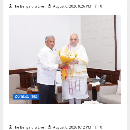
The Bengaluru Live
August 6, 2026 9:26 PM
0
ಬೆಂಗಳೂರು ನಗರ
ಕಾಡುಗೊಲ್ಲ ಸಮುದಾಯಕ್ಕೆ ಎಸ್‌ಟಿ ಸ್ಥಾನಮಾನ ನೀಡಲು
ಅಮಿತ್ ಶಾ ಮಧ್ಯಸ್ಥಿಕೆಗೆ ವಿ. ಸೋಮಣ್ಣ ಮನವಿ
The Bengaluru Live
August 6, 2026 9:12 PM
0