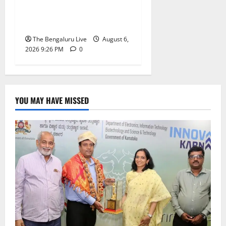
ಅನುಮೋದನೆ: ಸಂಸದ ಡಾ.
ಸಿ.ಎನ್. ಮಂಜುನಾಥ್
The Bengaluru Live
August 6,
2026 9:26 PM
0
YOU MAY HAVE MISSED