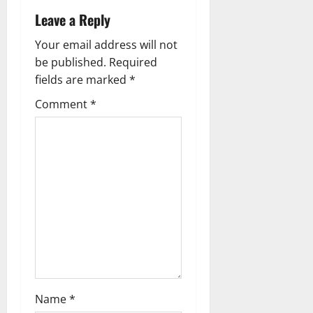
Leave a Reply
v
Your email address will not
i
be published.
Required
g
fields are marked
*
Comment
*
a
t
i
o
n
Name
*