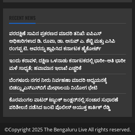
RECENT NEWS
ವರದಕ್ಷಿಣೆ ಸಾವಿನ ಪ್ರಕರಣದ ಮಾದರಿ ತನಿಖೆ: ಐಪಿಎಸ್
ಅಧಿಕಾರಿಗಳಾದ ಡಿ. ರೂಪಾ, ಡಾ. ಅನುಪ್ ಎ. ಶೆಟ್ಟಿ ಮತ್ತು ಎಸಿಪಿ
ರಂಗಪ್ಪ ಟಿ. ಅವರನ್ನು ಶ್ಲಾಘಿಸಿದ ಕರ್ನಾಟಕ ಹೈಕೋರ್ಟ್
ಇಂದು ಕರಾವಳಿ, ದಕ್ಷಿಣ ಒಳನಾಡು ಕರ್ನಾಟಕದಲ್ಲಿ ಭಾರೀ–ಅತಿ ಭಾರೀ
ಮಳೆ ಸಾಧ್ಯತೆ; ಹವಾಮಾನ ಇಲಾಖೆ ಎಚ್ಚರಿಕೆ
ಬೆಂಗಳೂರು ನಗರ ನೀರು ನಿರ್ವಹಣಾ ಮಾದರಿ ಅಧ್ಯಯನಕ್ಕೆ
ಬಿ‌ಡಬ್ಲ್ಯು‌ಎಸ್‌ಎಸ್‌ಬಿಗೆ ಮೇಘಾಲಯ ನಿಯೋಗ ಭೇಟಿ
ಕೊರಮಂಗಲ ವಾಟರ್ ಟ್ಯಾಂಕ್ ಜಂಕ್ಷನ್‌ನಲ್ಲಿ ಸಂಚಾರ ಸುಧಾರಣೆ
ಪರಿಶೀಲನೆ ನಡೆಸಿದ ಜಂಟಿ ಪೊಲೀಸ್ ಆಯುಕ್ತ ಕಾರ್ತಿಕ್ ರೆಡ್ಡಿ
©Copyright 2025 The Bengaluru Live All rights reserved.