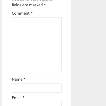
i
fields are marked
*
g
Comment
*
a
t
i
o
n
Name
*
Email
*