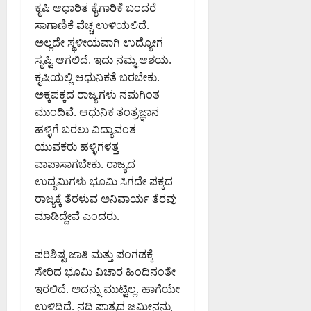
ಕೃಷಿ ಆಧಾರಿತ ಕೈಗಾರಿಕೆ ಬಂದರೆ
ಸಾಗಾಣಿಕೆ ವೆಚ್ಚ ಉಳಿಯಲಿದೆ.
ಅಲ್ಲದೇ ಸ್ಥಳೀಯವಾಗಿ ಉದ್ಯೋಗ
ಸೃಷ್ಟಿ ಆಗಲಿದೆ. ಇದು ನಮ್ಮ ಆಶಯ.
ಕೃಷಿಯಲ್ಲಿ ಆಧುನಿಕತೆ ಬರಬೇಕು.
ಅಕ್ಕಪಕ್ಕದ ರಾಜ್ಯಗಳು ನಮಗಿಂತ
ಮುಂದಿವೆ. ಆಧುನಿಕ ತಂತ್ರಜ್ಞಾನ
ಹಳ್ಳಿಗೆ ಬರಲು ವಿದ್ಯಾವಂತ
ಯುವಕರು ಹಳ್ಳಿಗಳತ್ತ
ವಾಪಾಸಾಗಬೇಕು. ರಾಜ್ಯದ
ಉದ್ಯಮಿಗಳು ಭೂಮಿ ಸಿಗದೇ ಪಕ್ಕದ
ರಾಜ್ಯಕ್ಕೆ ತೆರಳುವ ಅನಿವಾರ್ಯ ತೆರವು
ಮಾಡಿದ್ದೇವೆ ಎಂದರು.
ಪರಿಶಿಷ್ಟ ಜಾತಿ ಮತ್ತು ಪಂಗಡಕ್ಕೆ
ಸೇರಿದ ಭೂಮಿ ವಿಚಾರ ಹಿಂದಿನಂತೇ
ಇರಲಿದೆ. ಅದನ್ನು ಮುಟ್ಟಿಲ್ಲ. ಹಾಗೆಯೇ
ಉಳಿದಿದೆ. ನದಿ ಪಾತ್ರದ ಜಮೀನನ್ನು