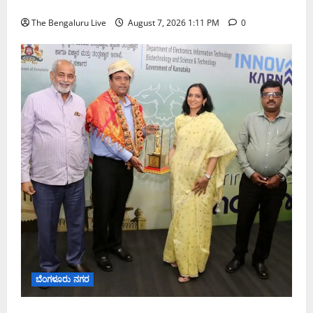
ಅತಿ ಭಾರೀ ಮಳೆ ಸಾಧ್ಯತೆ; ಹವಾಮಾನ ಇಲಾಖೆ ಎಚ್ಚರಿಕೆ
The Bengaluru Live
August 7, 2026 1:11 PM
0
ಬೆಂಗಳೂರು ನಗರ