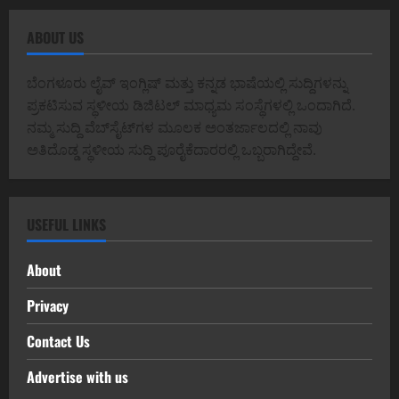
ABOUT US
ಬೆಂಗಳೂರು ಲೈವ್ ಇಂಗ್ಲಿಷ್ ಮತ್ತು ಕನ್ನಡ ಭಾಷೆಯಲ್ಲಿ ಸುದ್ದಿಗಳನ್ನು
ಪ್ರಕಟಿಸುವ ಸ್ಥಳೀಯ ಡಿಜಿಟಲ್ ಮಾಧ್ಯಮ ಸಂಸ್ಥೆಗಳಲ್ಲಿ ಒಂದಾಗಿದೆ.
ನಮ್ಮ ಸುದ್ದಿ ವೆಬ್‌ಸೈಟ್‌ಗಳ ಮೂಲಕ ಅಂತರ್ಜಾಲದಲ್ಲಿ ನಾವು
ಅತಿದೊಡ್ಡ ಸ್ಥಳೀಯ ಸುದ್ದಿ ಪೂರೈಕೆದಾರರಲ್ಲಿ ಒಬ್ಬರಾಗಿದ್ದೇವೆ.
USEFUL LINKS
About
Privacy
Contact Us
Advertise with us