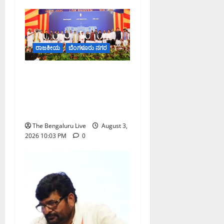
ರಾಜಕೀಯ
ಬೆಂಗಳೂರು ನಗರ
19 ನೂತನ ಸಚಿವರೊಂದಿಗೆ ಡಿ.ಕೆ.
ಶಿವಕುಮಾರ್ ಸಂಪುಟ ವಿಸ್ತರಣೆ;
33 ಸದಸ್ಯರ ಸಚಿವ ಸಂಪುಟ
ಪೂರ್ಣತೆಗೆ ಒಂದು ಹೆಜ್ಜೆ
The Bengaluru Live
August 3,
2026 10:03 PM
0