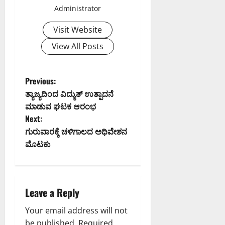
Administrator
Visit Website
View All Posts
P
Previous:
ತ್ಯಾಜ್ಯದಿಂದ ವಿದ್ಯುತ್ ಉತ್ಪಾದನೆ
o
ಮಾಡುವ ಘಟಕ ಆರಂಭ
Next:
s
ಗುರುವಾರಕ್ಕೆ ಚಳಿಗಾಲದ ಅಧಿವೇಶನ
t
ಮೊಟಕು
n
a
Leave a Reply
v
Your email address will not
be published.
Required