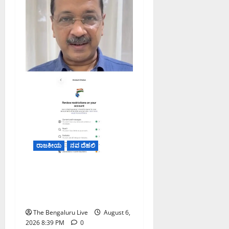
ರಾಜಕೀಯ
ನವ ದೆಹಲಿ
ಮೆಟಾ ಭಾರತದಲ್ಲಿ ತಮ್ಮ ಖಾತೆಗೆ
ನಿರ್ಬಂಧ ವಿಧಿಸಿದೆ ಎಂದು
ಅರವಿಂದ್ ಕೇಜ್ರಿವಾಲ್ ಆರೋಪ
The Bengaluru Live
August 6,
2026 8:39 PM
0