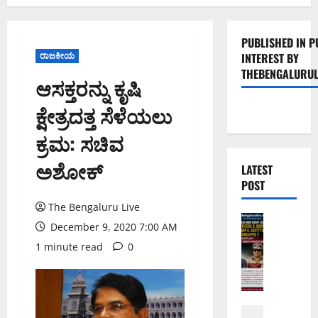
PUBLISHED IN P
ರಾಜಕೀಯ
INTEREST BY
THEBENGALURUL
ಆಸಕ್ತರನ್ನು ಕೃಷಿ
ಕ್ಷೇತ್ರದತ್ತ ಸೆಳೆಯಲು
ಕ್ರಮ: ಸಚಿವ
ಅಶೋಕ್
LATEST
POST
The Bengaluru Live
ಅಪರಾಧ
December 9, 2020 7:00 AM
ಬೆಂಗಳೂರು 
ವ
1 minute read
0
ರ
ದ
ಕ್
ಷಿ
ಬೆಳಗಾವಿ