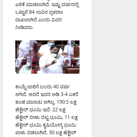
ಣ್
:
ಡಿ
ಲಾ
ಏರಿಕೆ ಮಾಡಲಾಗಿದೆ. ಇಷ್ಟು ವರ್ಷದಲ್ಲಿ
ಣ
ಸಂ
ಘಿ
ಒಟ್ಟಾರೆ 84 ಸಾವಿರ ಪ್ರಕರಣ
ಮ
ಸ
ಸಿ
August
ದಾಖಲಾಗಿದೆ ಎಂದು ವಿವರ
ನ
ದ
ದ
6,
ನೀಡಿದರು.
ವಿ
ಡಾ
2026
ಕ
.
9:32
ರ್
PM
ಸಿ
August
ನಾ
.
6,
ಟ
0
ಎ
2026
ಕ
9:12
ನ್
ಹೈ
PM
.
ಕೋ
ಮಂ
ರ್
0
ಜು
ಟ್
ಕಾಯ್ದೆ ಜಾರಿಗೆ ಬಂದು 40 ವರ್ಷ
ನಾ
ಆಗಿದೆ. ಆದರೆ ಇದರ ಅಡಿ 3-4 ಎಕರೆ
ಥ್
August
ಕೂಡ ಮಾರಾಟ ಆಗಿಲ್ಲ. 190.5 ಲಕ್ಷ
8,
ಹೆಕ್ಟೇರ್ ಭೂಮಿ ಇದೆ. 22 ಲಕ್ಷ
August
2026
6,
9:23
ಹೆಕ್ಟೇರ್ ಬೀಳು ಬಿಟ್ಟ ಭೂಮಿ, 11 ಲಕ್ಷ
2026
AM
ಹೆಕ್ಟೇರ್ ಭೂಮಿ ಕೃಷಿಯೋಗ್ಯ ಭೂಮಿ
9:26
ಪಾಳು ಬಿಡಲಾಗಿದೆ. 30 ಲಕ್ಷ ಹೆಕ್ಟೇರ್
0
PM