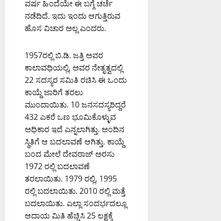
ವರ್ಷ ಹಿಂದೆಯೇ ಈ ಬಗ್ಗೆ ಚರ್ಚೆ
ಮಾ
ಮಾ
ಕೆ
ನೆ
ಘಾ
ಟ್
ನ
ನಡೆದಿದೆ. ಇದು ಇಂದು ಆಗುತ್ತಿರುವ
ನ
ಭೂ
ನ
ಲ
ಟಿ
ನೀ
ಇ
ಸ್
ಹೊಸ ವಿಚಾರ ಅಲ್ಲ ಎಂದರು.
ಡೆ
ಯ
ಮ
ಡ
ಲಾ
ವಾ
ಸಿ
ನಿ
ತ್
ಲು
ಖೆ
ಧೀ
ದ
ಯೋ
ತು
1957ರಲ್ಲಿ ಬಿ.ಡಿ. ಜತ್ತಿ ಅವರ
ಅ
ಎ
ನ
ಜಂ
ಗ
ಎ
ಕಾಲಾವಧಿಯಲ್ಲಿ, ಅವರ ನೇತೃತ್ವದಲ್ಲಿ
ಮಿ
ಚ್
ಕ್
ಟಿ
ಭೇ
ಸಿ
22 ಸದಸ್ಯರ ಸಮಿತಿ ರಚಿಸಿ ಈ ಒಂದು
ತ್
ಚ
ಕೆ
ಪೊ
ಟಿ
ಪಿ
ಶಾ
ಕಾಯ್ದೆ ಜಾರಿಗೆ ತರಲು
ರಿ
ನಿ
ಲೀ
ರಂ
ಮ
ಕೆ
ತಿ
ಸ್
ಮುಂದಾಯಿತು. 10 ಜನ‌ಸದಸ್ಯರಿದ್ದರೆ
ಗ
August
ಧ್
ನ್
ಆ
ಪ್
432 ಎಕರೆ ಒಣ ಭೂಮಿ‌ಕೊಳ್ಳುವ
7,
ಯ
ಗ
ಯು
ಪ
August
2026
ಅಧಿಕಾರ ಇದೆ ಎನ್ನಲಾಗಿತ್ತು. ಅಂದಿನ
ಸ್
ಡ್
ಕ್
7,
6:47
ಟಿ
ಸ್ಥಿತಿಗೆ ಆ ಬದಲಾವಣೆ ಆಗಿತ್ತು. ಕಾಯ್ದೆ
ಥಿ
ಕ
2026
AM
ತ
.
ಬಂದ ಮೇಲೆ ದೇವರಾಜ್ ಅರಸು
ಕೆ
1:11
ರಿ
ಕಾ
ಅ
0
1972 ರಲ್ಲಿ ಬದಲಾವಣೆ
PM
ಗೆ
ಅ
ರ್
ವ
ವಿ
ತರಲಾಯಿತು. 1979 ರಲ್ಲಿ, 1995
ನು
ತಿ
ರ
0
.
ಮೋ
ರಲ್ಲಿ ಬದಲಾಯಿತು. 2010 ರಲ್ಲಿ ಮತ್ತೆ
ಕ್
ನ್
ಸೋ
ದ
ರೆ
ಬದಲಾಯಿತು. ಎಲ್ಲಾ ಸಂದರ್ಭದಲ್ಲೂ
ನು
ಮ
ನೆ
ಡ್
ಶ್
ಆದಾಯ ಮಿತಿ ಹೆಚ್ಚಿಸಿ 25 ಲಕ್ಷಕ್ಕೆ