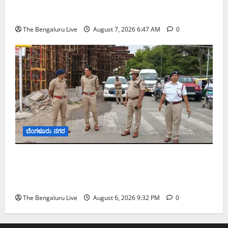
ಬೆಂಗಳೂರು ನಗರ ನೀರು ನಿರ್ವಹಣಾ ಮಾದರಿ ಅಧ್ಯಯನಕ್ಕೆ
ಬಿ‌ಡಬ್ಲ್ಯು‌ಎಸ್‌ಎಸ್‌ಬಿಗೆ ಮೇಘಾಲಯ ನಿಯೋಗ ಭೇಟಿ
The Bengaluru Live
August 7, 2026 6:47 AM
0
ಬೆಂಗಳೂರು ನಗರ
ಕೊರಮಂಗಲ ವಾಟರ್ ಟ್ಯಾಂಕ್ ಜಂಕ್ಷನ್‌ನಲ್ಲಿ ಸಂಚಾರ
ಸುಧಾರಣೆ ಪರಿಶೀಲನೆ ನಡೆಸಿದ ಜಂಟಿ ಪೊಲೀಸ್ ಆಯುಕ್ತ
ಕಾರ್ತಿಕ್ ರೆಡ್ಡಿ
The Bengaluru Live
August 6, 2026 9:32 PM
0