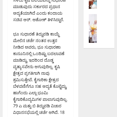
ಟ್
ಮಾ
ಸ್
ಕ
ರು
ಯಾಂ
ದ
ಅ
ಮಾಡುವುದು ಸರ್ಕಾರದ ಪ್ರಧಾನ
ದ
–
ಕ್
ರಿ
ಧಿ
ಆದ್ಯತೆಯಾಗಿದೆ ಎಂದು ಕಂದಾಯ
ಲ್
ಮೈ
ಬೆಂಗಳೂರು 
ಜಂ
ಅ
ಕಾ
ಸಚಿವ ಆರ್. ಅಶೋಕ್ ತಿಳಿಸಿದ್ದಾರೆ.
ಕಾ
ಲಿ
ಸೂ
ಕ್
ಧ್
ರಿ
ಡು
ಭಾ
ರು
ಷ
ಯ
ಗ
ಗೊ
ರೀ
ಎ
ಭೂ ಸುಧಾರಣೆ ತಿದ್ದುಪಡಿ ಕಾಯ್ದೆ
ನ್‌
ಯ
ಳಾ
ಲ್
–
ಕ್
ನ
ಮೇಲಿನ ಚರ್ಚೆ ನಂತರ ಉತ್ತರ
ನ
ದ
ಲ
ಅ
ಸ್‌
ಲ್
ಕ್
ಡಿ
ನೀಡಿದ ಅವರು, ಭೂ ಸುಧಾರಣಾ
ಸ
ತಿ
ಪ್
ಲಿ
ಕೆ
.
ಕಾನೂನಿನಲ್ಲಿ ಒಂದಿಷ್ಟು ಬದಲಾವಣೆ
ಮು
ಭಾ
ರೆ
ಸಂ
ಬಿ‌
ರೂ
ಮಾಡಿದ್ದು, ಇದರಿಂದ ದೊಡ್ಡ
ದಾ
ರೀ
ಸ್‌
ಚಾ
ಡ
ಪಾ
ವ್ಯತ್ಯಾಸವೇನು ಆಗುವುದಿಲ್ಲ. ಕೃಷಿ
ಯ
ಮ
ವೇ
ರ
ಬ್ಲ್
,
ಕ್ಷೇತ್ರದ ಪ್ರಗತಿಗಾಗಿ ನಾವು
ಕ್
ಳೆ
ವಿ
ಸು
ಯು‌
ಡಾ
ಕೆ
ಶ್ರಮಿಸುತ್ತೇವೆ. ಕೈಗಾರಿಕಾ ಕ್ಷೇತ್ರದ
ಸಾ
ಶ್
ಧಾ
ಎ
.
ಎ
ಧ್
ರಾಂ
ರ
ಬೆಳವಣಿಗೆಗೂ ಸಹ ಆದ್ಯತೆ ಕೊಟ್ಟಿದ್ದು,
ಸ್‌
ಅ
ಸ್‌
ಯ
ತಿ
ಣೆ
ಎ
ನು
ಹಾಗೆಂದು ಎಲ್ಲಾ ಭೂಮಿ
ಟಿ
ತೆ
ಕೇಂ
ಪ
ಸ್‌
ಪ್
ಕೈಗಾರಿಕೊದ್ಯಮಿಗಳ ಪಾಲಾಗುವುದಿಲ್ಲ.
ಸ್
;
ದ್
ರಿ
ಬಿ
ಎ
79 ಎ ಮತ್ತು ಬಿ ತಿದ್ದುಪಡಿ ವಿಚಾರ
ಥಾ
ಹ
ರ
ಶೀ
ಗೆ
.
ವಿಧಾನಸಭೆಯಲ್ಲಿ ಚರ್ಚೆ ಆಗಿದೆ. 18
ನ
ವಾ
ಕ್
ಲ
ಮೇ
ಶೆ