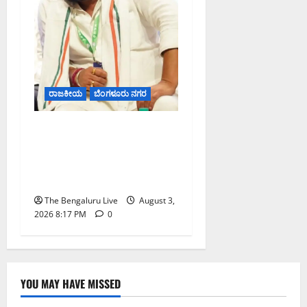
ರಾಜಕೀಯ
ಬೆಂಗಳೂರು ನಗರ
ಹೈಕೋರ್ಟ್ ಆದೇಶದ ಬಳಿಕ
ವಿನಯ್ ಕುಲಕರ್ಣಿ ಶಾಸಕ ಸ್ಥಾನ
ಮರುಸ್ಥಾಪನೆ; ಅನರ್ಹತೆ
ಅಧಿಸೂಚನೆ ಅಮಾನ್ಯ
The Bengaluru Live
August 3,
2026 8:17 PM
0
YOU MAY HAVE MISSED