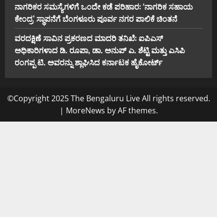
ನಾಗರಿಕರ ಸಮಸ್ಯೆಗಳಿಗೆ ಒಂದೇ ಕಡೆ ಪರಿಹಾರ: ‘ನಾಗರಿಕ ಸಹಾಯ
ಕೇಂದ್ರ’ ಸ್ಥಾಪನೆಗೆ ಬೆಂಗಳೂರು ಪೂರ್ವ ನಗರ ಪಾಲಿಕೆ ಚಿಂತನೆ
ವರದಕ್ಷಿಣೆ ಸಾವಿನ ಪ್ರಕರಣದ ಮಾದರಿ ತನಿಖೆ: ಐಪಿಎಸ್
ಅಧಿಕಾರಿಗಳಾದ ಡಿ. ರೂಪಾ, ಡಾ. ಅನುಪ್ ಎ. ಶೆಟ್ಟಿ ಮತ್ತು ಎಸಿಪಿ
ರಂಗಪ್ಪ ಟಿ. ಅವರನ್ನು ಶ್ಲಾಘಿಸಿದ ಕರ್ನಾಟಕ ಹೈಕೋರ್ಟ್
©Copyright 2025 The Bengaluru Live All rights reserved.
|
MoreNews
by AF themes.