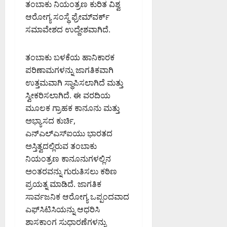
ಮ
ಗೆ
ತಂಬಾಕು ನಿಯಂತ್ರಣ ಕುರಿತ ವಿಶ್ವ
August
;
ತ್
ಕ್
ಆರೋಗ್ಯ ಸಂಸ್ಥೆ ಫ್ರೇಮ್‌ವರ್ಕ್
8,
ಹ
ತು
ರ
2026
ಸಮಾವೇಶದ ಉದ್ದೇಶವಾಗಿದೆ.
ವಾ
ಎ
ಮ
7:41
ಮಾ
ಸಿ
PM
ನ
ಪಿ
ತಂಬಾಕು ಬಳಕೆಯ ಹಾನಿಕಾರಕ
August
ಇ
0
ರಂ
ಪರಿಣಾಮಗಳನ್ನು ಜಾಗತಿಕವಾಗಿ
7,
ಲಾ
ಗ
2026
ಉತ್ತಮವಾಗಿ ಸ್ಥಾಪಿಸಲಾಗಿದೆ ಮತ್ತು
ಖೆ
ಪ್
8:36
ಸ್ವೀಕರಿಸಲಾಗಿದೆ. ಈ ವರದಿಯ
ಎ
PM
ಪ
ಮೂಲಕ ಗ್ರಾಹಕ ಕಾನೂನು ಮತ್ತು
ಚ್
ಟಿ
0
ಚ
ಅಭ್ಯಾಸದ ಕುರ್ಚಿ,
.
ರಿ
ಎನ್‌ಎಲ್‌ಎಸ್‌ಐಯು ಭಾರತದ
ಅ
ಕೆ
ಅಸ್ತಿತ್ವದಲ್ಲಿರುವ ತಂಬಾಕು
ವ
ರ
ನಿಯಂತ್ರಣ ಕಾನೂನುಗಳಲ್ಲಿನ
August
ನ್
ಅಂತರವನ್ನು ಗುರುತಿಸಲು ಕಠಿಣ
7,
ನು
ಪ್ರಯತ್ನ ಮಾಡಿದೆ. ಜಾಗತಿಕ
2026
ಶ್
ಸಾರ್ವಜನಿಕ ಆರೋಗ್ಯ ಒಪ್ಪಂದವಾದ
1:11
ಲಾ
PM
ಎಫ್‌ಸಿಟಿಸಿಯನ್ನು ಆಧರಿಸಿ
ಘಿ
ಶಾಸಕಾಂಗ ಸುಧಾರಣೆಗಳನ್ನು
ಸಿ
0