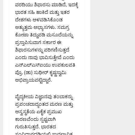
ವರದಿಯು ಶಿಫಾರಸು ಮಾಡಿದೆ, ಇದಕ್ಕೆ
ದ
ಕ
ಭಾರತ ಸಹಿ ಹಾಕಿದೆ ಮತ್ತು ಇತರ
ರ್
ದೇಶಗಳು ಅಳವಡಿಸಿಕೊಂಡ
ನಾ
ಅತ್ಯುತ್ತಮ ಅಭ್ಯಾಸಗಳು. ಸಮಗ್ರ
ಟ
ಕೋಟಾ ತಿದ್ದುಪಡಿ ಮಸೂದೆಯನ್ನು
ಕ
ಪ್ರಸ್ತಾಪಿಸುವಾಗ ಸರ್ಕಾರ ಈ
ಹೈ
ಶಿಫಾರಸುಗಳನ್ನು ಪರಿಗಣಿಸುತ್ತದೆ
ಕೋ
ಎಂದು ನಾವು ಭಾವಿಸುತ್ತೇವೆ ಎಂದು
ರ್
ಟ್
ಎನ್‌ಎಲ್‌ಎಸ್‌ಐಯು ಉಪಕುಲಪತಿ
ಪ್ರೊ. (ಡಾ) ಸುಧೀರ್ ಕೃಷ್ಣಸ್ವಾಮಿ
August
ಅಭಿಪ್ರಾಯಪಟ್ಟಿದ್ದಾರೆ.
8,
2026
ವೈದ್ಯಕೀಯ ವಿಜ್ಞಾನವು ತಂಬಾಕನ್ನು
9:23
AM
ಪ್ರಪಂಚದಾದ್ಯಂತದ ಮರಣ ಮತ್ತು
ಅಸ್ವಸ್ಥತೆಯ ಏಕೈಕ ಪ್ರಮುಖ
0
ಕಾರಣವೆಂದು ಸ್ಪಷ್ಟವಾಗಿ
ಗುರುತಿಸುತ್ತದೆ. ಭಾರತದ
ಸಂವಿಧಾನದಡಿಯಲ್ಲಿ ಸಾರ್ವಜನಿಕ