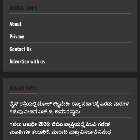
USEFUL LINKS
About
Privacy
Contact Us
Advertise with us
RECENT NEWS
ನೈಸ್ ರಸ್ತೆಯಲ್ಲಿ ಟೋಲ್ ಕಟ್ಟಬೇಡಿ: ರಾಜ್ಯ ಸರ್ಕಾರಕ್ಕೆ ಎರಡು ವಾರಗಳ
ಗಡುವು ನೀಡಿದ ಎಚ್.ಡಿ. ಕುಮಾರಸ್ವಾಮಿ
ಗಣೇಶ ಚತುರ್ಥಿ 2026: ಜಿಬಿಎ ವ್ಯಾಪ್ತಿಯಲ್ಲಿ ಪಿಒಪಿ ಗಣೇಶ
ಮೂರ್ತಿಗಳ ತಯಾರಿಕೆ, ಮಾರಾಟ ಮತ್ತು ವಿಸರ್ಜನೆ ನಿಷೇಧ