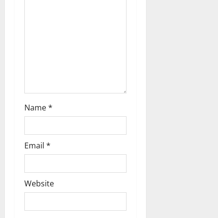
o
n
Name
*
Email
*
Website