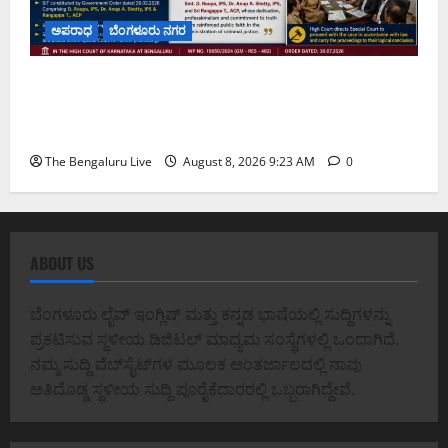
ಅಪರಾಧ
ಬೆಂಗಳೂರು ನಗರ
ವರದಕ್ಷಿಣೆ ಸಾವಿನ ಪ್ರಕರಣದ ಮಾದರಿ ತನಿಖೆ: ಐಪಿಎಸ್
ಅಧಿಕಾರಿಗಳಾದ ಡಿ. ರೂಪಾ, ಡಾ. ಅನುಪ್ ಎ. ಶೆಟ್ಟಿ ಮತ್ತು
ಎಸಿಪಿ ರಂಗಪ್ಪ ಟಿ. ಅವರನ್ನು ಶ್ಲಾಘಿಸಿದ ಕರ್ನಾಟಕ ಹೈಕೋರ್ಟ್
The Bengaluru Live
August 8, 2026 9:23 AM
0
ABOUT US
ಬೆಂಗಳೂರು ಲೈವ್ ಇಂಗ್ಲಿಷ್ ಮತ್ತು ಕನ್ನಡ ಭಾಷೆಯಲ್ಲಿ ಸುದ್ದಿಗಳನ್ನು
ಪ್ರಕಟಿಸುವ ಸ್ಥಳೀಯ ಡಿಜಿಟಲ್ ಮಾಧ್ಯಮ ಸಂಸ್ಥೆಗಳಲ್ಲಿ ಒಂದಾಗಿದೆ.
ನಮ್ಮ ಸುದ್ದಿ ವೆಬ್‌ಸೈಟ್‌ಗಳ ಮೂಲಕ ಅಂತರ್ಜಾಲದಲ್ಲಿ ನಾವು
ಅತಿದೊಡ್ಡ ಸ್ಥಳೀಯ ಸುದ್ದಿ ಪೂರೈಕೆದಾರರಲ್ಲಿ ಒಬ್ಬರಾಗಿದ್ದೇವೆ.