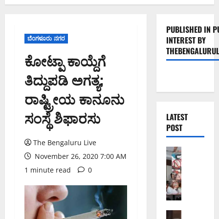
PUBLISHED IN P
ಬೆಂಗಳೂರು ನಗರ
INTEREST BY
THEBENGALURUL
ಕೋಟ್ಪಾ ಕಾಯ್ದೆಗೆ
ತಿದ್ದುಪಡಿ ಅಗತ್ಯ;
ರಾಷ್ಟ್ರೀಯ ಕಾನೂನು
ಸಂಸ್ಥೆ ಶಿಫಾರಸು
LATEST
POST
The Bengaluru Live
ಬೆಂಗಳೂರು 
November 26, 2020 7:00 AM
ನೈ
1 minute read
0
ಸ್
ರ
ಸ್
ತೆ
ಯ
ಬೆಂಗಳೂರು 