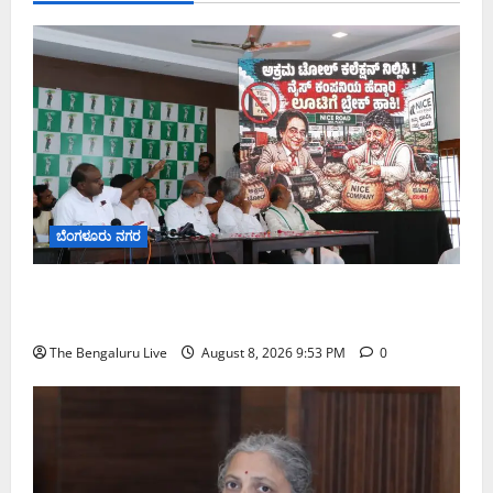
ಬೆಂಗಳೂರು ನಗರ
ನೈಸ್ ರಸ್ತೆಯಲ್ಲಿ ಟೋಲ್ ಕಟ್ಟಬೇಡಿ: ರಾಜ್ಯ ಸರ್ಕಾರಕ್ಕೆ ಎರಡು
ವಾರಗಳ ಗಡುವು ನೀಡಿದ ಎಚ್.ಡಿ. ಕುಮಾರಸ್ವಾಮಿ
The Bengaluru Live
August 8, 2026 9:53 PM
0