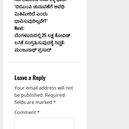
o
‘ಬಿಬಿಎಂಪಿ ಚುನಾವಣೆಗೆ ಅವಧಿ
ಮಿತಿಮೀರಿದೆ ಎಂದು
s
ಭಾವಿಸುವುದಿಲ್ಲವೇ?’
t
Next:
ಬೆಂಗಳೂರುದಲ್ಲಿ 25 ಲಕ್ಷ ಕೋವಿಡ್‌
n
ಲಸಿಕೆ ಸಂಗ್ರಹಿಸುವುದಕ್ಕೆ ಸಿದ್ದತೆ:
ಮಂಜುನಾಥ್‌ ಪ್ರಸಾದ್
a
v
i
Leave a Reply
g
Your email address will not
be published.
Required
a
fields are marked
*
t
Comment
*
i