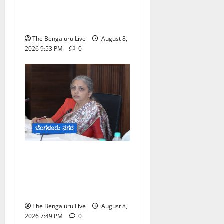
ಎರಡು ವಾರಗಳ ಗಡುವು
ನೀಡಿದ ಎಚ್.ಡಿ. ಕುಮಾರಸ್ವಾಮಿ
The Bengaluru Live
August 8,
2026 9:53 PM
0
ಬೆಂಗಳೂರು ನಗರ
ಗಣೇಶ ಚತುರ್ಥಿ 2026: ಜಿಬಿಎ
ವ್ಯಾಪ್ತಿಯಲ್ಲಿ ಪಿಒಪಿ ಗಣೇಶ
ಮೂರ್ತಿಗಳ ತಯಾರಿಕೆ, ಮಾರಾಟ
ಮತ್ತು ವಿಸರ್ಜನೆ ನಿಷೇಧ
The Bengaluru Live
August 8,
2026 7:49 PM
0