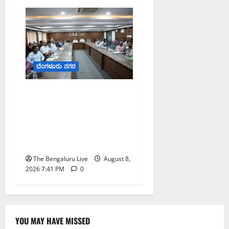
ಬೆಂಗಳೂರು ನಗರ
ನಾಗರಿಕರ ಸಮಸ್ಯೆಗಳಿಗೆ ಒಂದೇ
ಕಡೆ ಪರಿಹಾರ: ‘ನಾಗರಿಕ
ಸಹಾಯ ಕೇಂದ್ರ’ ಸ್ಥಾಪನೆಗೆ
ಬೆಂಗಳೂರು ಪೂರ್ವ ನಗರ
ಪಾಲಿಕೆ ಚಿಂತನೆ
The Bengaluru Live
August 8,
2026 7:41 PM
0
YOU MAY HAVE MISSED