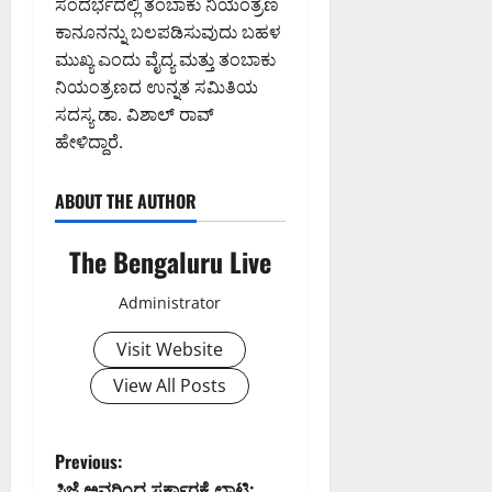
ಸಂದರ್ಭದಲ್ಲಿ ತಂಬಾಕು ನಿಯಂತ್ರಣ
ಕಾನೂನನ್ನು ಬಲಪಡಿಸುವುದು ಬಹಳ
ಮುಖ್ಯ ಎಂದು ವೈದ್ಯ ಮತ್ತು ತಂಬಾಕು
ನಿಯಂತ್ರಣದ ಉನ್ನತ ಸಮಿತಿಯ
ಸದಸ್ಯ ಡಾ. ವಿಶಾಲ್ ರಾವ್
ಹೇಳಿದ್ದಾರೆ.
ABOUT THE AUTHOR
The Bengaluru Live
Administrator
Visit Website
View All Posts
P
Previous:
ಸಿಜೆ ಅವರಿಂದ ಸರ್ಕಾರಕ್ಕೆ ಛಾಟಿ: