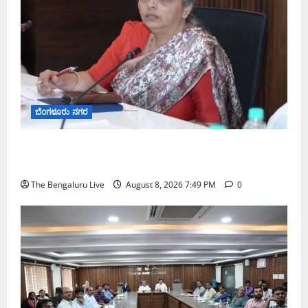
ಬೆಂಗಳೂರು ನಗರ
ಗಣೇಶ ಚತುರ್ಥಿ 2026: ಜಿಬಿಎ ವ್ಯಾಪ್ತಿಯಲ್ಲಿ ಪಿಒಪಿ ಗಣೇಶ
ಮೂರ್ತಿಗಳ ತಯಾರಿಕೆ, ಮಾರಾಟ ಮತ್ತು ವಿಸರ್ಜನೆ ನಿಷೇಧ
The Bengaluru Live
August 8, 2026 7:49 PM
0