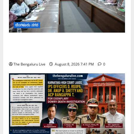
ಬೆಂಗಳೂರು ನಗರ
ನಾಗರಿಕರ ಸಮಸ್ಯೆಗಳಿಗೆ ಒಂದೇ ಕಡೆ ಪರಿಹಾರ: ‘ನಾಗರಿಕ
ಸಹಾಯ ಕೇಂದ್ರ’ ಸ್ಥಾಪನೆಗೆ ಬೆಂಗಳೂರು ಪೂರ್ವ ನಗರ ಪಾಲಿಕೆ
ಚಿಂತನೆ
The Bengaluru Live
August 8, 2026 7:41 PM
0