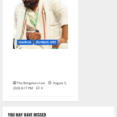
ರಾಜಕೀಯ
ಬೆಂಗಳೂರು ನಗರ
ಹೈಕೋರ್ಟ್ ಆದೇಶದ ಬಳಿಕ
ವಿನಯ್ ಕುಲಕರ್ಣಿ ಶಾಸಕ ಸ್ಥಾನ
ಮರುಸ್ಥಾಪನೆ; ಅನರ್ಹತೆ
ಅಧಿಸೂಚನೆ ಅಮಾನ್ಯ
The Bengaluru Live
August 3,
2026 8:17 PM
0
YOU MAY HAVE MISSED