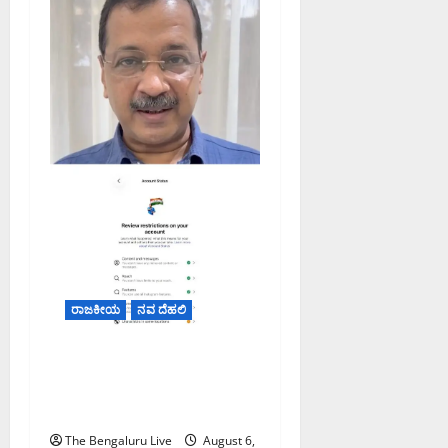
ರಾಜಕೀಯ
ನವ ದೆಹಲಿ
ಮೆಟಾ ಭಾರತದಲ್ಲಿ ತಮ್ಮ ಖಾತೆಗೆ
ನಿರ್ಬಂಧ ವಿಧಿಸಿದೆ ಎಂದು
ಅರವಿಂದ್ ಕೇಜ್ರಿವಾಲ್ ಆರೋಪ
The Bengaluru Live
August 6,