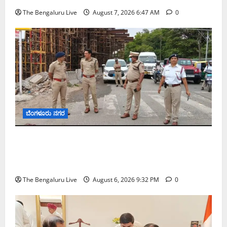
The Bengaluru Live
August 7, 2026 6:47 AM
0
ಬೆಂಗಳೂರು ನಗರ
ಕೊರಮಂಗಲ ವಾಟರ್ ಟ್ಯಾಂಕ್ ಜಂಕ್ಷನ್‌ನಲ್ಲಿ ಸಂಚಾರ
ಸುಧಾರಣೆ ಪರಿಶೀಲನೆ ನಡೆಸಿದ ಜಂಟಿ ಪೊಲೀಸ್ ಆಯುಕ್ತ
ಕಾರ್ತಿಕ್ ರೆಡ್ಡಿ
The Bengaluru Live
August 6, 2026 9:32 PM
0