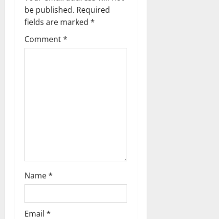
g
be published.
Required
fields are marked
*
a
Comment
*
t
i
o
n
Name
*
Email
*