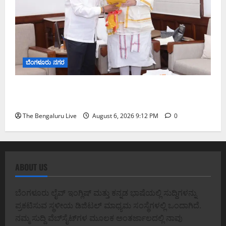
ಬೆಂಗಳೂರು ನಗರ
ಕಾಡುಗೊಲ್ಲ ಸಮುದಾಯಕ್ಕೆ ಎಸ್‌ಟಿ ಸ್ಥಾನಮಾನ ನೀಡಲು
ಅಮಿತ್ ಶಾ ಮಧ್ಯಸ್ಥಿಕೆಗೆ ವಿ. ಸೋಮಣ್ಣ ಮನವಿ
The Bengaluru Live
August 6, 2026 9:12 PM
0
ABOUT US
ಬೆಂಗಳೂರು ಲೈವ್ ಇಂಗ್ಲಿಷ್ ಮತ್ತು ಕನ್ನಡ ಭಾಷೆಯಲ್ಲಿ ಸುದ್ದಿಗಳನ್ನು
ಪ್ರಕಟಿಸುವ ಸ್ಥಳೀಯ ಡಿಜಿಟಲ್ ಮಾಧ್ಯಮ ಸಂಸ್ಥೆಗಳಲ್ಲಿ ಒಂದಾಗಿದೆ.
ನಮ್ಮ ಸುದ್ದಿ ವೆಬ್‌ಸೈಟ್‌ಗಳ ಮೂಲಕ ಅಂತರ್ಜಾಲದಲ್ಲಿ ನಾವು