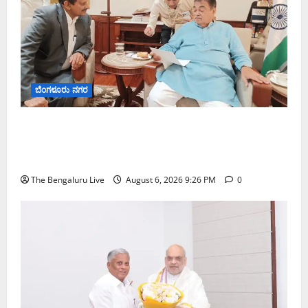
ಬೆಂಗಳೂರು ನಗರ
ಬೆಂಗಳೂರು–ಮೈಸೂರು ಎಕ್ಸ್‌ಪ್ರೆಸ್‌ವೇ ವಿಶ್ರಾಂತಿ ಕೇಂದ್ರಕ್ಕೆ
ಭೂಸ್ವಾಧೀನಕ್ಕೆ ನಿತಿನ್ ಗಡ್ಕರಿ ಅನುಮೋದನೆ: ಸಂಸದ ಡಾ.
ಸಿ.ಎನ್. ಮಂಜುನಾಥ್
The Bengaluru Live
August 6, 2026 9:26 PM
0