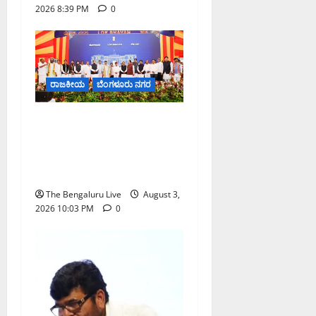
2026 8:39 PM
0
ರಾಜಕೀಯ
ಬೆಂಗಳೂರು ನಗರ
19 ನೂತನ ಸಚಿವರೊಂದಿಗೆ ಡಿ.ಕೆ.
ಶಿವಕುಮಾರ್ ಸಂಪುಟ ವಿಸ್ತರಣೆ;
33 ಸದಸ್ಯರ ಸಚಿವ ಸಂಪುಟ
ಪೂರ್ಣತೆಗೆ ಒಂದು ಹೆಜ್ಜೆ
The Bengaluru Live
August 3,
2026 10:03 PM
0