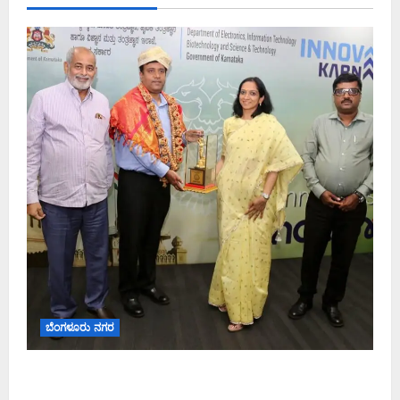
ಬೆಂಗಳೂರು ನಗರ
ಬೆಂಗಳೂರು ನಗರ ನೀರು ನಿರ್ವಹಣಾ ಮಾದರಿ ಅಧ್ಯಯನಕ್ಕೆ
ಬಿ‌ಡಬ್ಲ್ಯು‌ಎಸ್‌ಎಸ್‌ಬಿಗೆ ಮೇಘಾಲಯ ನಿಯೋಗ ಭೇಟಿ