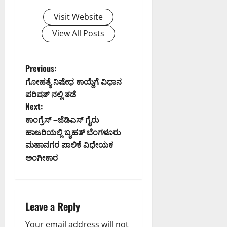
Visit Website
View All Posts
P
Previous:
ಗೋಹತ್ಯೆ ನಿಷೇಧ ಕಾಯ್ದೆಗೆ ವಿಧಾನ
o
ಪರಿಷತ್ ನಲ್ಲಿ ತಡೆ
Next:
s
ಕಾಂಗ್ರೆಸ್ –ಜೆಡಿಎಸ್ ಗೈರು
t
ಹಾಜರಿಯಲ್ಲಿ ಬೃಹತ್ ಬೆಂಗಳೂರು
ಮಹಾನಗರ ಪಾಲಿಕೆ ವಿಧೇಯಕ
n
ಅಂಗೀಕಾರ
a
v
Leave a Reply
i
Your email address will not