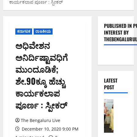
ಕಾರ್ಯಕಲಾಪ ಪೂರ್ಣ : ಸ್ಪೀಕರ್
PUBLISHED IN P
ಕರ್ನಾಟಕ
ರಾಜಕೀಯ
INTEREST BY
THEBENGALURUL
ಅಧಿವೇಶನ
ಅನಿರ್ದಿಷ್ಟಾವಧಿಗೆ
ಮುಂದೂಡಿಕೆ;
ಶೇ.90ಕ್ಕೂ ಹೆಚ್ಚು
LATEST
POST
ಕಾರ್ಯಕಲಾಪ
ಪೂರ್ಣ : ಸ್ಪೀಕರ್
ಬೆಂಗಳೂರು 
ಬೆಂ
ಗ
The Bengaluru Live
ಳೂ
ರು
December 10, 2020 9:00 PM
ನ