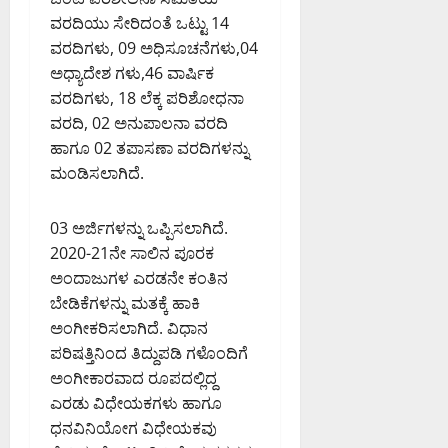
7,
ರ್
.
ಯ
ಗ
ಯು
ವರದಿಯು ಸೇರಿದಂತೆ ಒಟ್ಟು 14
2026
ಬಂ
2
ಸ್
ಡ್
ಕ್
6:47
ವರದಿಗಳು, 09 ಅಧಿಸೂಚನೆಗಳು,04
ಧ
8
ಥಿ
ಕ
AM
ತ
ಅಧ್ಯಾದೇಶ ಗಳು,46 ವಾರ್ಷಿಕ
ವಿ
ಕೋ
ಕೆ
ರಿ
ಕಾ
ಧಿ
ವರದಿಗಳು, 18 ಲೆಕ್ಕ ಪರಿಶೋಧನಾ
ಟಿ
0
ಗೆ
ಅ
ರ್
ಸಿ
ಮೌ
ವರದಿ, 02 ಅನುಪಾಲನಾ ವರದಿ
ವಿ
ನು
ತಿ
ದೆ
ಲ್
.
ಹಾಗೂ 02 ತಪಾಸಣಾ ವರದಿಗಳನ್ನು
ಮೋ
ಕ್
ಎಂ
ಯ
ಸೋ
ದ
ಮಂಡಿಸಲಾಗಿದೆ.
ರೆ
ದು
ದ
ಮ
ನೆ
ಡ್
ಅ
ಆ
ಣ್
:
ಡಿ
03 ಅರ್ಜಿಗಳನ್ನು ಒಪ್ಪಿಸಲಾಗಿದೆ.
ರ
ಸ್
ಣ
ಸಂ
ವಿಂ
ತಿ
2020-21ನೇ ಸಾಲಿನ ಪೂರಕ
ಮ
ಸ
August
ದ್
ಗ
ಅಂದಾಜುಗಳ ಎರಡನೇ ಕಂತಿನ
ನ
ದ
6,
ಕೇ
ಳ
ವಿ
ಬೇಡಿಕೆಗಳನ್ನು ಮತಕ್ಕೆ ಹಾಕಿ
ಡಾ
2026
ಜ್
ನ್
.
9:32
ಅಂಗೀಕರಿಸಲಾಗಿದೆ. ವಿಧಾನ
ರಿ
ನು
PM
ಸಿ
August
ಪರಿಷತ್ತಿನಿಂದ ತಿದ್ದುಪಡಿ ಗಳೊಂದಿಗೆ
ವಾ
ಜ
.
6,
ಅಂಗೀಕಾರವಾದ ರೂಪದಲ್ಲಿದ್ದ
ಲ್
0
ಪ್
ಎ
2026
ಎರಡು ವಿಧೇಯಕಗಳು ಹಾಗೂ
ಆ
ತಿ
9:12
ನ್
ರೋ
ಧನವಿನಿಯೋಗ ವಿಧೇಯಕವು
ಮಾ
PM
.