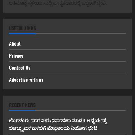
ಅತಿದೊಡ್ಡ ಸ್ಥಳೀಯ ಸುದ್ದಿ ಪೂರೈಕೆದಾರರಲ್ಲಿ ಒಬ್ಬರಾಗಿದ್ದೇವೆ.
USEFUL LINKS
About
Privacy
Contact Us
Advertise with us
RECENT NEWS
ಬೆಂಗಳೂರು ನಗರ ನೀರು ನಿರ್ವಹಣಾ ಮಾದರಿ ಅಧ್ಯಯನಕ್ಕೆ
ಬಿ‌ಡಬ್ಲ್ಯು‌ಎಸ್‌ಎಸ್‌ಬಿಗೆ ಮೇಘಾಲಯ ನಿಯೋಗ ಭೇಟಿ