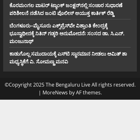
ಕೊರಮಂಗಲ ವಾಟರ್ ಟ್ಯಾಂಕ್ ಜಂಕ್ಷನ್‌ನಲ್ಲಿ ಸಂಚಾರ ಸುಧಾರಣೆ
ಪರಿಶೀಲನೆ ನಡೆಸಿದ ಜಂಟಿ ಪೊಲೀಸ್ ಆಯುಕ್ತ ಕಾರ್ತಿಕ್ ರೆಡ್ಡಿ
ಬೆಂಗಳೂರು–ಮೈಸೂರು ಎಕ್ಸ್‌ಪ್ರೆಸ್‌ವೇ ವಿಶ್ರಾಂತಿ ಕೇಂದ್ರಕ್ಕೆ
ಭೂಸ್ವಾಧೀನಕ್ಕೆ ನಿತಿನ್ ಗಡ್ಕರಿ ಅನುಮೋದನೆ: ಸಂಸದ ಡಾ. ಸಿ.ಎನ್.
ಮಂಜುನಾಥ್
ಕಾಡುಗೊಲ್ಲ ಸಮುದಾಯಕ್ಕೆ ಎಸ್‌ಟಿ ಸ್ಥಾನಮಾನ ನೀಡಲು ಅಮಿತ್ ಶಾ
ಮಧ್ಯಸ್ಥಿಕೆಗೆ ವಿ. ಸೋಮಣ್ಣ ಮನವಿ
©Copyright 2025 The Bengaluru Live All rights reserved.
|
MoreNews
by AF themes.