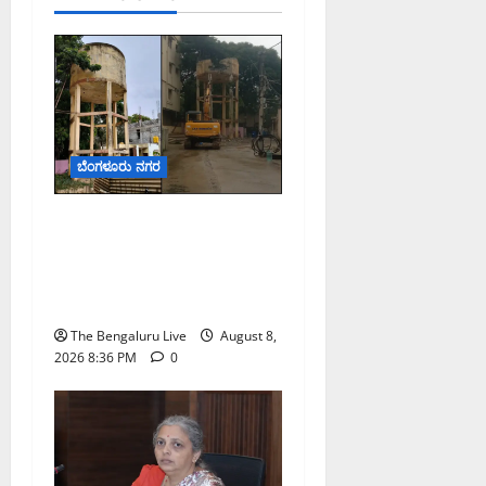
ಬೆಂಗಳೂರು ನಗರ
ಹೂಡಿಯಲ್ಲಿ 40 ವರ್ಷ ಹಳೆಯ
ಶಿಥಿಲ ನೀರಿನ ಟ್ಯಾಂಕ್ ತೆರವು;
50ಕ್ಕೂ ಹೆಚ್ಚು ಕುಟುಂಬಗಳ
ಸುರಕ್ಷತೆಗೆ ಕ್ರಮ
The Bengaluru Live
August 8,
2026 8:36 PM
0