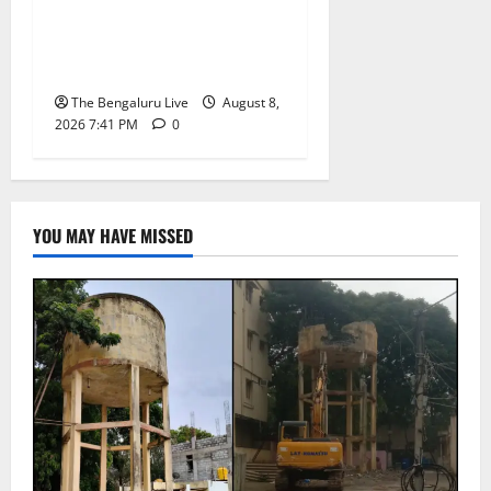
ಸಹಾಯ ಕೇಂದ್ರ’ ಸ್ಥಾಪನೆಗೆ
ಬೆಂಗಳೂರು ಪೂರ್ವ ನಗರ
ಪಾಲಿಕೆ ಚಿಂತನೆ
The Bengaluru Live
August 8,
2026 7:41 PM
0
YOU MAY HAVE MISSED