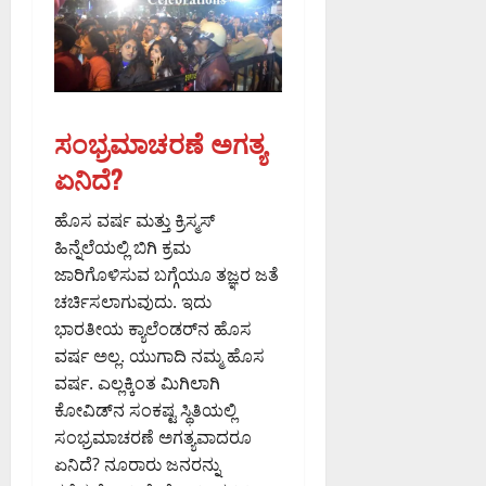
ದ
ಕ
ರ್
ನಾ
ಟ
ಸಂಭ್ರಮಾಚರಣೆ ಅಗತ್ಯ
ಕ
ಹೈ
ಏನಿದೆ?
ಕೋ
ರ್
ಹೊಸ ವರ್ಷ ಮತ್ತು ಕ್ರಿಸ್ಮಸ್‌
ಟ್
ಹಿನ್ನೆಲೆಯಲ್ಲಿ ಬಿಗಿ ಕ್ರಮ
ಜಾರಿಗೊಳಿಸುವ ಬಗ್ಗೆಯೂ ತಜ್ಞರ ಜತೆ
August
ಚರ್ಚಿಸಲಾಗುವುದು. ಇದು
8,
ಭಾರತೀಯ ಕ್ಯಾಲೆಂಡರ್‌ನ ಹೊಸ
2026
9:23
ವರ್ಷ ಅಲ್ಲ. ಯುಗಾದಿ ನಮ್ಮ ಹೊಸ
AM
ವರ್ಷ. ಎಲ್ಲಕ್ಕಿಂತ ಮಿಗಿಲಾಗಿ
ಕೋವಿಡ್‌ನ ಸಂಕಷ್ಟ ಸ್ಥಿತಿಯಲ್ಲಿ
0
ಸಂಭ್ರಮಾಚರಣೆ ಅಗತ್ಯವಾದರೂ
ಏನಿದೆ? ನೂರಾರು ಜನರನ್ನು