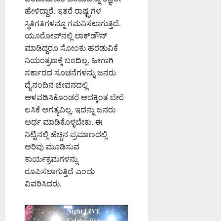
ಯ
ಮ
August
ಲಾ
ಹೇಳಿದ್ದಾರೆ. ಇತರೆ ರಾಷ್ಟ್ರಗಳ
ನಿ
ತ್
8,
ಖೆ
ಯೋ
ತು
ಸ್ಥಿತಿಗತಿಗಳನ್ನೂ ಗಮನಿಸಲಾಗುತ್ತಿದೆ.
2026
ಎ
ಗ
ಎ
ಯೂರೋಪ್‌ನಲ್ಲಿ ಲಾಕ್‌ಡೌನ್‌
7:41
ಚ್
ಭೇ
ಸಿ
PM
ಮಾಡಿದ್ದರೂ ಸೋಂಕು ಹರಡುವಿಕೆ
ಚ
ಟಿ
ಪಿ
ನಿಯಂತ್ರಣಕ್ಕೆ ಬಂದಿಲ್ಲ. ಹೀಗಾಗಿ
ರಿ
0
ರಂ
ಸರ್ಕಾರದ ಸೂಚನೆಗಳನ್ನು ಜನರು
ಕೆ
ಗ
August
ದೈನಂದಿನ ಜೀವನದಲ್ಲಿ
ಪ್
7,
ಅಳವಡಿಸಿಕೊಂಡರೆ ಅದಕ್ಕಿಂತ ಬೇರೆ
ಪ
August
2026
7,
6:47
ಲಸಿಕೆ ಅಗತ್ಯವಿಲ್ಲ. ಇದನ್ನು ಜನರು
ಟಿ
2026
AM
.
ಅರ್ಥ ಮಾಡಿಕೊಳ್ಳಬೇಕು. ಈ
1:11
ಅ
ನಿಟ್ಟಿನಲ್ಲಿ ಹೆಚ್ಚಿನ ಪ್ರಮಾಣದಲ್ಲಿ
0
PM
ವ
ಅರಿವು ಮೂಡಿಸುವ
ರ
0
ಕಾರ್ಯಕ್ರಮಗಳನ್ನು
ನ್
ರೂಪಿಸಲಾಗುತ್ತಿದೆ ಎಂದು
ನು
ವಿವರಿಸಿದರು.
ಶ್
ಲಾ
ಘಿ
ಸಿ