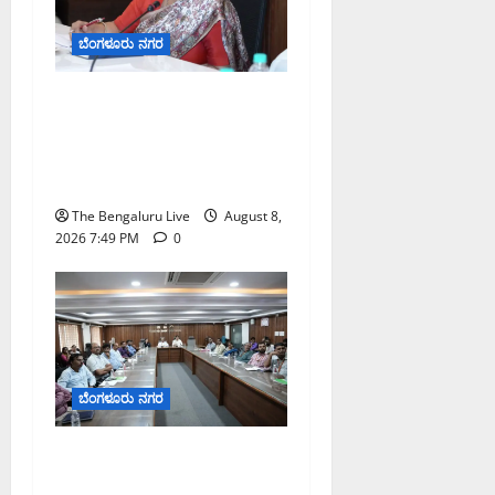
ಬೆಂಗಳೂರು ನಗರ
ಗಣೇಶ ಚತುರ್ಥಿ 2026: ಜಿಬಿಎ
ವ್ಯಾಪ್ತಿಯಲ್ಲಿ ಪಿಒಪಿ ಗಣೇಶ
ಮೂರ್ತಿಗಳ ತಯಾರಿಕೆ, ಮಾರಾಟ
ಮತ್ತು ವಿಸರ್ಜನೆ ನಿಷೇಧ
The Bengaluru Live
August 8,
2026 7:49 PM
0
ಬೆಂಗಳೂರು ನಗರ
ನಾಗರಿಕರ ಸಮಸ್ಯೆಗಳಿಗೆ ಒಂದೇ
ಕಡೆ ಪರಿಹಾರ: ‘ನಾಗರಿಕ