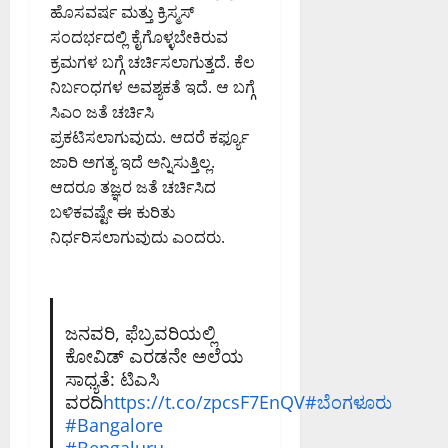
ಹೊಸವರ್ಷ ಮತ್ತು ಕ್ರಿಸ್ಮಸ್‌
ಸಂದರ್ಭದಲ್ಲಿ ಕೈಗೊಳ್ಳಬೇಕಿರುವ
ಕ್ರಮಗಳ ಬಗ್ಗೆ ಚರ್ಚಿಸಲಾಗುತ್ತದೆ. ಕೆಲ
ನಿರ್ಬಂಧಗಳ ಅವಶ್ಯಕತೆ ಇದೆ. ಆ ಬಗ್ಗೆ
ಸಿಎಂ ಜತೆ ಚರ್ಚಿಸಿ
ಪ್ರಕಟಿಸಲಾಗುವುದು. ಆದರೆ ಕರ್ಫ್ಯೂ
ಜಾರಿ ಅಗತ್ಯ ಇದೆ ಅನ್ನಿಸುತ್ತಿಲ್ಲ.
ಆದರೂ ತಜ್ಞರ ಜತೆ ಚರ್ಚಿಸಿದ
ಬಳಿಕವಷ್ಟೇ ಈ ಕುರಿತು
ನಿರ್ಧರಿಸಲಾಗುವುದು ಎಂದರು.
ಜನವರಿ, ಫೆಬ್ರವರಿಯಲ್ಲಿ
ಕೋವಿಡ್‌ ಎರಡನೇ ಅಲೆಯ
ಸಾಧ್ಯತೆ: ಟಿಎಸಿ
ವರದಿ
https://t.co/zpcsF7EnQV
#ಬೆಂಗಳೂರು
#Bangalore