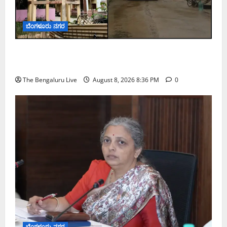
ಬೆಂಗಳೂರು ನಗರ
ಹೂಡಿಯಲ್ಲಿ 40 ವರ್ಷ ಹಳೆಯ ಶಿಥಿಲ ನೀರಿನ ಟ್ಯಾಂಕ್
ತೆರವು; 50ಕ್ಕೂ ಹೆಚ್ಚು ಕುಟುಂಬಗಳ ಸುರಕ್ಷತೆಗೆ ಕ್ರಮ
The Bengaluru Live
August 8, 2026 8:36 PM
0
ಬೆಂಗಳೂರು ನಗರ