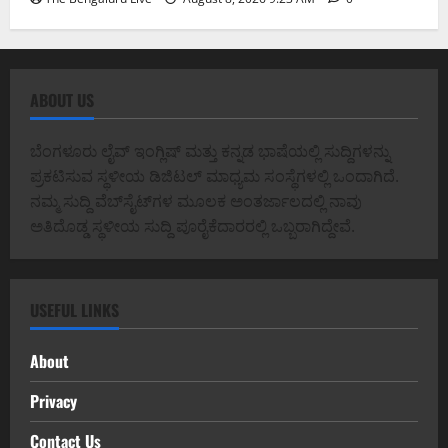
ABOUT US
ಬೆಂಗಳೂರು ಲೈವ್ ಇಂಗ್ಲಿಷ್ ಮತ್ತು ಕನ್ನಡ ಭಾಷೆಯಲ್ಲಿ ಸುದ್ದಿಗಳನ್ನು
ಪ್ರಕಟಿಸುವ ಸ್ಥಳೀಯ ಡಿಜಿಟಲ್ ಮಾಧ್ಯಮ ಸಂಸ್ಥೆಗಳಲ್ಲಿ ಒಂದಾಗಿದೆ.
ನಮ್ಮ ಸುದ್ದಿ ವೆಬ್‌ಸೈಟ್‌ಗಳ ಮೂಲಕ ಅಂತರ್ಜಾಲದಲ್ಲಿ ನಾವು
ಅತಿದೊಡ್ಡ ಸ್ಥಳೀಯ ಸುದ್ದಿ ಪೂರೈಕೆದಾರರಲ್ಲಿ ಒಬ್ಬರಾಗಿದ್ದೇವೆ.
USEFUL LINKS
About
Privacy
Contact Us