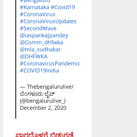
#Bengaluru
#Karnataka
#Covid19
#CoronaVirus
#CoronaVirusUpdates
#SecondWave
@iaspankajpandey
@Comm_dhfwka
@mla_sudhakar
@DHFWKA
#CoronavirusPandemic
#COVID19India
— Thebengalurulive/
ಬೆಂಗಳೂರು ಲೈವ್
(@bengalurulive_)
December 2, 2020
ವಾರದೊಳಗೆ ಬಿಡುಗಡೆ