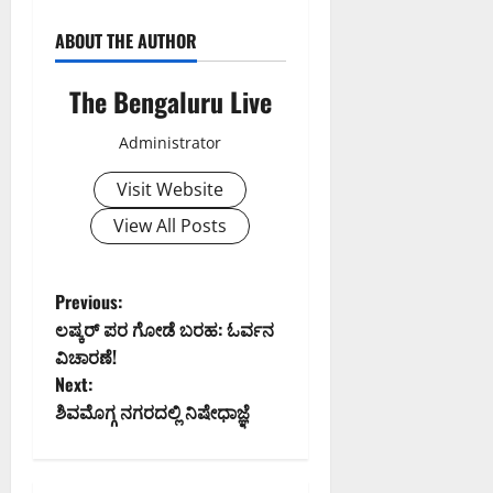
ABOUT THE AUTHOR
The Bengaluru Live
Administrator
Visit Website
View All Posts
P
Previous:
ಲಷ್ಕರ್ ಪರ ಗೋಡೆ ಬರಹ: ಓರ್ವನ
o
ವಿಚಾರಣೆ!
Next:
s
ಶಿವಮೊಗ್ಗ ನಗರದಲ್ಲಿ ನಿಷೇಧಾಜ್ಞೆ
t