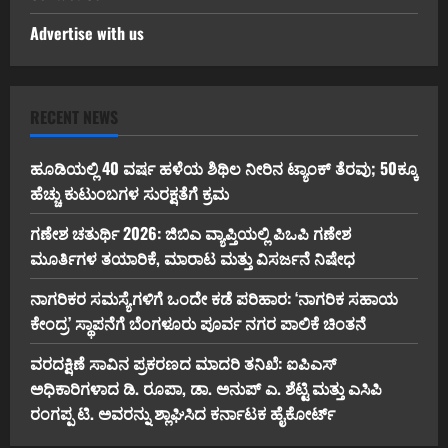
Advertise with us
RECENT NEWS
ಹೂಡಿಯಲ್ಲಿ 40 ವರ್ಷ ಹಳೆಯ ಶಿಥಿಲ ನೀರಿನ ಟ್ಯಾಂಕ್ ತೆರವು; 50ಕ್ಕೂ
ಹೆಚ್ಚು ಕುಟುಂಬಗಳ ಸುರಕ್ಷತೆಗೆ ಕ್ರಮ
ಗಣೇಶ ಚತುರ್ಥಿ 2026: ಜಿಬಿಎ ವ್ಯಾಪ್ತಿಯಲ್ಲಿ ಪಿಒಪಿ ಗಣೇಶ
ಮೂರ್ತಿಗಳ ತಯಾರಿಕೆ, ಮಾರಾಟ ಮತ್ತು ವಿಸರ್ಜನೆ ನಿಷೇಧ
ನಾಗರಿಕರ ಸಮಸ್ಯೆಗಳಿಗೆ ಒಂದೇ ಕಡೆ ಪರಿಹಾರ: ‘ನಾಗರಿಕ ಸಹಾಯ
ಕೇಂದ್ರ’ ಸ್ಥಾಪನೆಗೆ ಬೆಂಗಳೂರು ಪೂರ್ವ ನಗರ ಪಾಲಿಕೆ ಚಿಂತನೆ
ವರದಕ್ಷಿಣೆ ಸಾವಿನ ಪ್ರಕರಣದ ಮಾದರಿ ತನಿಖೆ: ಐಪಿಎಸ್
ಅಧಿಕಾರಿಗಳಾದ ಡಿ. ರೂಪಾ, ಡಾ. ಅನುಪ್ ಎ. ಶೆಟ್ಟಿ ಮತ್ತು ಎಸಿಪಿ
ರಂಗಪ್ಪ ಟಿ. ಅವರನ್ನು ಶ್ಲಾಘಿಸಿದ ಕರ್ನಾಟಕ ಹೈಕೋರ್ಟ್