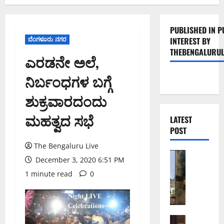
PUBLISHED IN P
ಬೆಂಗಳೂರು ನಗರ
INTEREST BY
THEBENGALURUL
ಎರಡನೇ ಅಲೆ,
ನಿರ್ಬಂಧಗಳ ಬಗ್ಗೆ
ಶುಕ್ರವಾರದಂದು
ಮಹತ್ವದ ಸಭೆ
LATEST
POST
The Bengaluru Live
ಬೆಂಗಳೂರು 
December 3, 2020 6:51 PM
ಹೂ
1 minute read
0
ಡಿ
ಯ
ಲ್
ಲಿ
4
ಬೆಂಗಳೂರು 