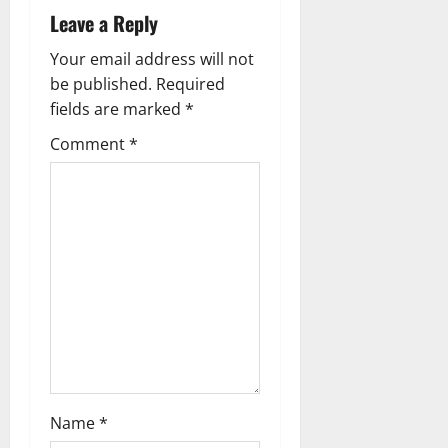
n
Leave a Reply
a
Your email address will not
v
be published.
Required
fields are marked
*
i
Comment
*
g
a
t
i
o
n
Name
*