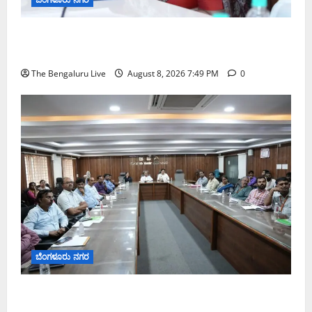
ಗಣೇಶ ಚತುರ್ಥಿ 2026: ಜಿಬಿಎ ವ್ಯಾಪ್ತಿಯಲ್ಲಿ ಪಿಒಪಿ ಗಣೇಶ
ಮೂರ್ತಿಗಳ ತಯಾರಿಕೆ, ಮಾರಾಟ ಮತ್ತು ವಿಸರ್ಜನೆ ನಿಷೇಧ
The Bengaluru Live
August 8, 2026 7:49 PM
0
ಬೆಂಗಳೂರು ನಗರ
ನಾಗರಿಕರ ಸಮಸ್ಯೆಗಳಿಗೆ ಒಂದೇ ಕಡೆ ಪರಿಹಾರ: ‘ನಾಗರಿಕ
ಸಹಾಯ ಕೇಂದ್ರ’ ಸ್ಥಾಪನೆಗೆ ಬೆಂಗಳೂರು ಪೂರ್ವ ನಗರ ಪಾಲಿಕೆ