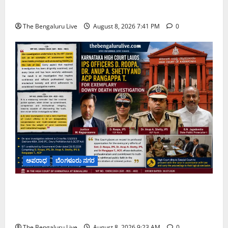
ಚಿಂತನೆ
The Bengaluru Live
August 8, 2026 7:41 PM
0
ಅಪರಾಧ
ಬೆಂಗಳೂರು ನಗರ
ವರದಕ್ಷಿಣೆ ಸಾವಿನ ಪ್ರಕರಣದ ಮಾದರಿ ತನಿಖೆ: ಐಪಿಎಸ್
ಅಧಿಕಾರಿಗಳಾದ ಡಿ. ರೂಪಾ, ಡಾ. ಅನುಪ್ ಎ. ಶೆಟ್ಟಿ ಮತ್ತು
ಎಸಿಪಿ ರಂಗಪ್ಪ ಟಿ. ಅವರನ್ನು ಶ್ಲಾಘಿಸಿದ ಕರ್ನಾಟಕ ಹೈಕೋರ್ಟ್
The Bengaluru Live
August 8, 2026 9:23 AM
0