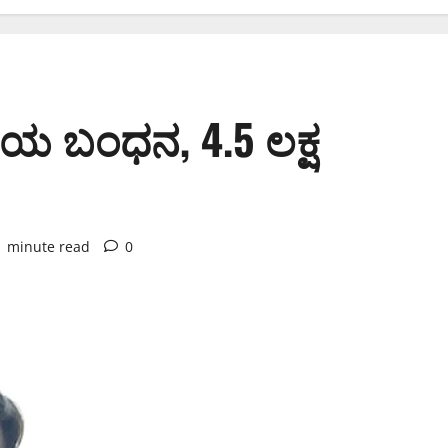
ೋಪಿಯ ಬಂಧನ, 4.5 ಲಕ್ಷ
1 minute read
0