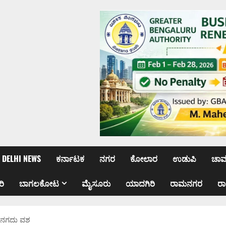
DELHI NEWS
ಕರ್ನಾಟಕ
ನಗರ
ಕೋಲಾರ
ಉಡುಪಿ
ಚಾ
ರಿ
ಬಾಗಲಕೋಟ
ಮೈಸೂರು
ಯಾದಗಿರಿ
ರಾಮನಗರ
ರ
ರೂ.ನಗದು ವಶ