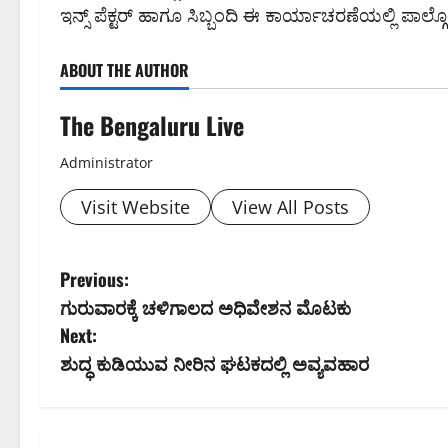
ಇನ್ಸ್ ಪೆಕ್ಟರ್ ಹಾಗೂ ಸಿಬ್ಬಂದಿ ಈ ಕಾರ್ಯಾಚರಣೆಯಲ್ಲಿ ಪಾಲ್ಗೊ
ABOUT THE AUTHOR
The Bengaluru Live
Administrator
Visit Website
View All Posts
P
Previous:
ಗುರುವಾರಕ್ಕೆ ಚಳಿಗಾಲದ ಅಧಿವೇಶನ ಮೊಟಕು
o
Next:
s
ಶುದ್ಧ ಕುಡಿಯುವ ನೀರಿನ ಘಟಕದಲ್ಲಿ ಅವ್ಯವಹಾರ
t