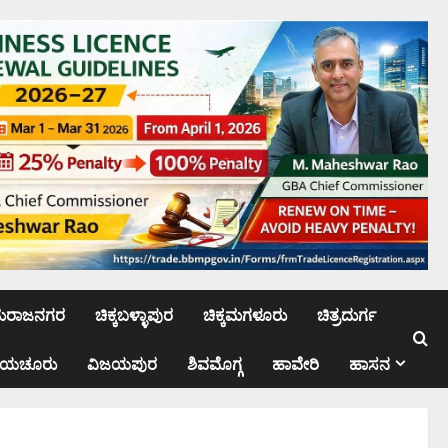
ಮರಾಜನಗರ
ಚಿಕ್ಕಬಳ್ಳಾಪುರ
ಚಿಕ್ಕಮಗಳೂರು
ಚಿತ್ರದುರ್ಗ
ಾಯಚೂರು
ವಿಜಯಪುರ
ಶಿವಮೊಗ್ಗ
ಹಾವೇರಿ
ಹಾಸನ