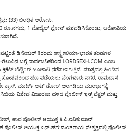
 ಪ್ರಭು (33) ಬಂಧಿತ ಆರೋಪಿ.
4,50,000 ರೂ.ನಗದು, 1 ಮೊಬೈಲ್ ಫೋನ್ ವಶಪಡಿಸಿಕೊಂಡು, ಆರೋಪಿಯ
ಿಸಲಾಗಿದೆ.
ಂಬಂಧಪಟ್ಟಂತೆ ಡಿಸೆಂಬರ್ 8ರಂದು ಆಸ್ಟ್ರೇಲಿಯಾ-ಭಾರತ ತಂಡಗಳ
ೋಲು-ಗೆಲುವಿನ ಬಗ್ಗೆ ಸಾರ್ವಜನಿಕರಿಂದ LORDSEXH.COM ಎಂಬ
ರಿಕೆಟ್ ಬೆಟ್ಟಿಂಗ್ ಜೂಜಾಟ ನಡೆಸಲಾಗುತ್ತಿದೆ. ಮಾತ್ರವಲ್ಲ ಹಿಂದಿನ
 ಮತ್ತು ಸೋತವರಿಂದ ಹಣ ಪಡೆಯಲು ಬೆಂಗಳೂರು ನಗರ, ರಾಮದಾಸ
2ನೇ ಕ್ರಾಸ್, ಮಾರ್ಟ್ ಅಟ್ ಡೋರ್ ಅಂಗಡಿಯ ಮುಂಭಾಗಕ್ಕೆ
ದ ಸಿಸಿಬಿಯ ವಿಶೇಷ ವಿಚಾರಣಾ ದಳದ ಪೊಲೀಸ್ ಇನ್ಸ್ ಪೆಕ್ಟರ್ ಮತ್ತು
ಲ್, ಉಪ ಪೊಲೀಸ್ ಆಯುಕ್ತ ಕೆ.ಪಿ.ರವಿಕುಮಾರ್
ಯಕ ಪೊಲೀಸ್ ಆಯುಕ್ತ ಎನ್.ಹನುಮಂತರಾಯ ನೇತೃತ್ವದಲ್ಲಿ ಪೊಲೀಸ್