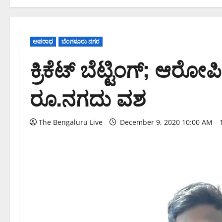
ಅಪರಾಧ
ಬೆಂಗಳೂರು ನಗರ
ಕ್ರಿಕೆಟ್ ಬೆಟ್ಟಿಂಗ್; ಆರ
ರೂ.ನಗದು ವಶ
The Bengaluru Live
December 9, 2020 10:00 AM