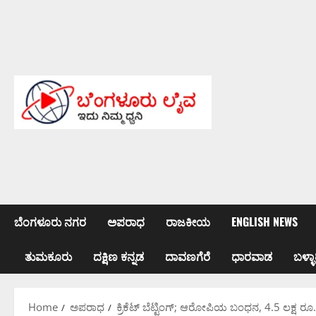
Skip
to
content
ಬೆಂಗಳೂರು ನಗರ
ಅಪರಾಧ
ರಾಜಕೀಯ
ENGLISH NEWS
ತುಮಕೂರು
ದಕ್ಷಿಣ ಕನ್ನಡ
ದಾವಣಗೆರೆ
ಧಾರವಾಡ
ಬಳ್ಳಾ
Home
ಅಪರಾಧ
ಕ್ರಿಕೆಟ್ ಬೆಟ್ಟಿಂಗ್; ಆರೋಪಿಯ ಬಂಧನ, 4.5 ಲಕ್ಷ 