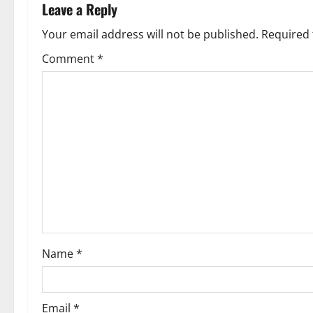
n
Leave a Reply
a
Your email address will not be published.
Required 
v
Comment
*
i
g
a
t
i
o
Name
*
n
Email
*